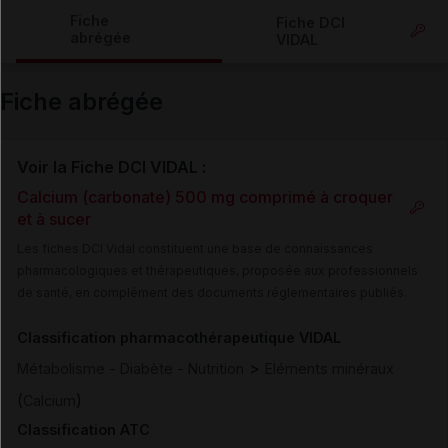
Copier l'url
Fiche
Fiche DCI
abrégée
VIDAL
Email
Fiche abrégée
Voir la Fiche DCI VIDAL :
Calcium (carbonate) 500 mg comprimé à croquer
et à sucer
Les fiches DCI Vidal constituent une base de connaissances
pharmacologiques et thérapeutiques, proposée aux professionnels
de santé, en complément des documents réglementaires publiés.
Classification pharmacothérapeutique VIDAL
>
Métabolisme - Diabète - Nutrition
Eléments minéraux
(
)
Calcium
Classification ATC