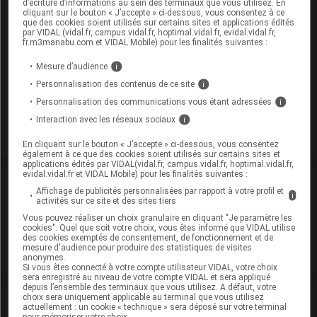
d’écriture d’informations au sein des terminaux que vous utilisez. En
cliquant sur le bouton « J’accepte » ci-dessous, vous consentez à ce
que des cookies soient utilisés sur certains sites et applications édités
FIXICAL 500 mg Cpr à croquer/sucer 3T/20
par VIDAL (vidal.fr, campus.vidal.fr, hoptimal.vidal.fr, evidal.vidal.fr,
fr.m3manabu.com et VIDAL Mobile) pour les finalités suivantes :
Remplacé par FIXICAL 500 mg Cpr à croquer/sucer
Pilul/60
Mesure d’audience
i
Cip :
3400935002525
Personnalisation des contenus de ce site
i
Modalités de conservation : Avant ouverture : durant 36 mois
Personnalisation des communications vous étant adressées
i
Supprimé
Interaction avec les réseaux sociaux
i
En cliquant sur le bouton « J’accepte » ci-dessous, vous consentez
également à ce que des cookies soient utilisés sur certains sites et
applications édités par VIDAL(vidal.fr, campus.vidal.fr, hoptimal.vidal.fr,
evidal.vidal.fr et VIDAL Mobile) pour les finalités suivantes :
Laboratoire
Affichage de publicités personnalisées par rapport à votre profil et
i
activités sur ce site et des sites tiers
Vous pouvez réaliser un choix granulaire en cliquant "Je paramètre les
Arrow Génériques
cookies". Quel que soit votre choix, vous êtes informé que VIDAL utilise
des cookies exemptés de consentement, de fonctionnement et de
mesure d'audience pour produire des statistiques de visites
Voir la fiche laboratoire
anonymes.
Si vous êtes connecté à votre compte utilisateur VIDAL, votre choix
sera enregistré au niveau de votre compte VIDAL et sera appliqué
depuis l’ensemble des terminaux que vous utilisez. A défaut, votre
choix sera uniquement applicable au terminal que vous utilisez
VIDAL Recos
actuellement : un cookie « technique » sera déposé sur votre terminal
pour mémoriser votre choix.