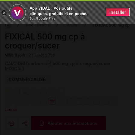
App VIDAL : Vos outils
Installer
×
cliniques, gratuits et en poche.
Sur Google Play
FIXICAL 500 mg cp à 
Médicaments
FIXICAL
FIXICAL 500 mg cp à
croquer/sucer
Mise à jour : 23 juillet 2026
CALCIUM (carbonate) 500 mg cp à croquer/sucer
(FIXICAL)
COMMERCIALISÉ
Légende
Ajouter aux interactions