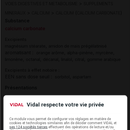
>
VOIES DIGESTIVES ET METABOLISME
SUPPLEMENTS
>
>
(
)
MINERAUX
CALCIUM
CALCIUM
CALCIUM CARBONATE
Substance
calcium carbonate
Excipients
,
magnésium stéarate
amidon de maïs prégélatinisé
aromatisant :
,
,
,
orange arôme
alpha-pinène
myrcène
,
,
,
,
,
limonène
octanal
décanal
linalol
citral
gomme arabique
Excipients à effet notoire :
EEN sans dose seuil :
,
sorbitol
aspartam
Présentations
FIXICAL 500 mg Cpr à croquer/sucer Pilul/60
Vidal respecte votre vie privée
Cip :
3400930270530
Modalités de conservation : Avant ouverture : durant 36 mois
Ce module vous permet de configurer vos réglages en matière de
cookies et technologies similaires afin de décider comment VIDAL et
Commercialisé
ses 124 sociétés tierces
effectuent des opérations de lecture et/ou