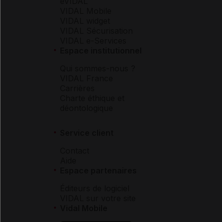
eVIDAL
VIDAL Mobile
VIDAL widget
VIDAL Sécurisation
VIDAL e-Services
Espace institutionnel
Qui sommes-nous ?
VIDAL France
Carrières
Charte éthique et
déontologique
Service client
Contact
Aide
Espace partenaires
Éditeurs de logiciel
VIDAL sur votre site
Vidal Mobile