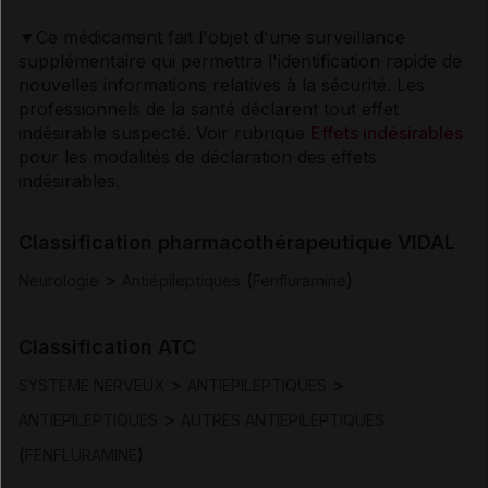
Indications
▼Ce médicament fait l'objet d'une surveillance
supplémentaire qui permettra l'identification rapide de
Posologie et mode d'administration
nouvelles informations relatives à la sécurité. Les
professionnels de la santé déclarent tout effet
Contre-indications
indésirable suspecté. Voir rubrique
Effets indésirables
pour les modalités de déclaration des effets
indésirables.
Mises en garde et précautions d'emploi
Classification pharmacothérapeutique VIDAL
Interactions
>
(
)
Neurologie
Antiépileptiques
Fenfluramine
Fertilité/grossesse/allaitement
Classification ATC
Conduite et utilisation de machines
>
>
SYSTEME NERVEUX
ANTIEPILEPTIQUES
>
ANTIEPILEPTIQUES
AUTRES ANTIEPILEPTIQUES
Effets indésirables
(
)
FENFLURAMINE