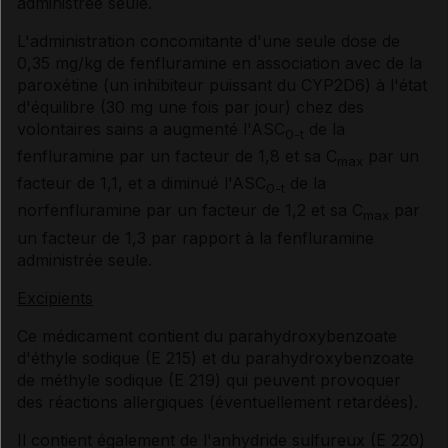
administrée seule.
L'administration concomitante d'une seule dose de
0,35 mg/kg de fenfluramine en association avec de la
paroxétine (un inhibiteur puissant du CYP2D6) à l'état
d'équilibre (30 mg une fois par jour) chez des
volontaires sains a augmenté l'ASC
de la
0-t
fenfluramine par un facteur de 1,8 et sa C
par un
max
facteur de 1,1, et a diminué l'ASC
de la
0-t
norfenfluramine par un facteur de 1,2 et sa C
par
max
un facteur de 1,3 par rapport à la fenfluramine
administrée seule.
Excipients
Ce médicament contient du parahydroxybenzoate
d'éthyle sodique (E 215) et du parahydroxybenzoate
de méthyle sodique (E 219) qui peuvent provoquer
des réactions allergiques (éventuellement retardées).
Il contient également de l'anhydride sulfureux (E 220)