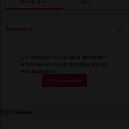
Monographie
VIDAL
Email
Sommaire
Connectez-vous
pour accéder
Synthèse
à toutes les informations sur ce
médicament.
Monographie
Se connecter
Formes et présentations
Synthèse
Composition