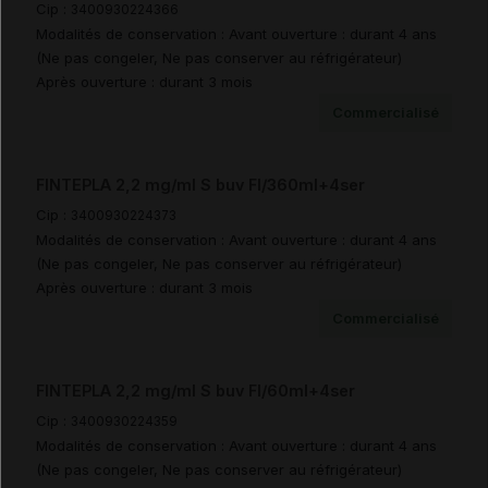
Cip :
3400930224366
Modalités de conservation : Avant ouverture : durant 4 ans
(Ne pas congeler, Ne pas conserver au réfrigérateur)
Documents de référence
Après ouverture : durant 3 mois
Commercialisé
Avis de la transparence (SMR/ASMR) (6)
FINTEPLA 2,2 mg/ml S buv Fl/360ml+4ser
Cip :
3400930224373
Modalités de conservation : Avant ouverture : durant 4 ans
(Ne pas congeler, Ne pas conserver au réfrigérateur)
Après ouverture : durant 3 mois
Commercialisé
FINTEPLA 2,2 mg/ml S buv Fl/60ml+4ser
Cip :
3400930224359
Modalités de conservation : Avant ouverture : durant 4 ans
(Ne pas congeler, Ne pas conserver au réfrigérateur)