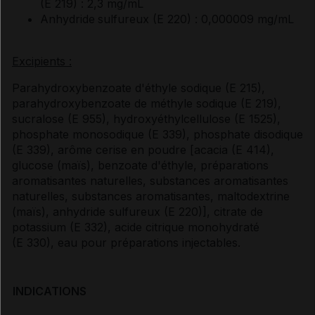
(E 219) : 2,3 mg/mL
Anhydride
sulfureux (E 220) : 0,000009 mg/mL
Excipients :
Parahydroxybenzoate d'éthyle sodique (E 215),
parahydroxybenzoate de méthyle sodique (E 219),
sucralose (E 955), hydroxyéthylcellulose (E 1525),
phosphate monosodique (E 339), phosphate disodique
(E 339), arôme cerise en poudre [acacia (E 414),
glucose (maïs), benzoate d'éthyle, préparations
aromatisantes naturelles, substances aromatisantes
naturelles, substances aromatisantes, maltodextrine
(maïs), anhydride sulfureux (E 220)], citrate de
potassium (E 332), acide citrique monohydraté
(E 330), eau pour préparations injectables.
INDICATIONS