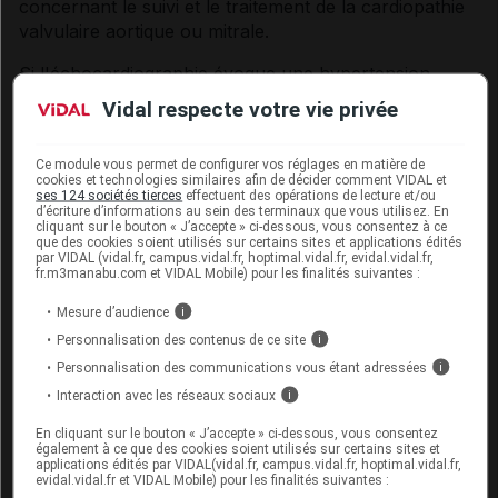
concernant le suivi et le traitement de la cardiopathie
valvulaire aortique ou mitrale.
Si l'échocardiographie évoque une hypertension
artérielle pulmonaire, une nouvelle échocardiographie
Vidal respecte votre vie privée
doit être réalisée dès que possible et dans les 3 mois
pour confirmer ces résultats. En cas de confirmation
Ce module vous permet de configurer vos réglages en matière de
des résultats de l'échocardiographie évoquant une
cookies et technologies similaires afin de décider comment VIDAL et
probabilité accrue d'hypertension artérielle
ses 124 sociétés tierces
effectuent des opérations de lecture et/ou
d’écriture d’informations au sein des terminaux que vous utilisez. En
pulmonaire, définie comme une « probabilité
cliquant sur le bouton « J’accepte » ci-dessous, vous consentez à ce
intermédiaire » selon les recommandations de la
que des cookies soient utilisés sur certains sites et applications édités
par VIDAL (vidal.fr, campus.vidal.fr, hoptimal.vidal.fr, evidal.vidal.fr,
Société européenne de cardiologie (
European Society
fr.m3manabu.com et VIDAL Mobile) pour les finalités suivantes :
of Cardiology, ESC
) et de la Société européenne de
Mesure d’audience
i
pneumologie (
European Respiratory Society, ERS
),
Personnalisation des contenus de ce site
une réévaluation du rapport bénéfice/risque de la
i
poursuite du traitement par Fintepla doit être réalisée
Personnalisation des communications vous étant adressées
i
en concertation entre le prescripteur, le médecin
Interaction avec les réseaux sociaux
i
traitant et le cardiologue. Si, après confirmation, le
En cliquant sur le bouton « J’accepte » ci-dessous, vous consentez
résultat de l'échocardiographie évoque une forte
également à ce que des cookies soient utilisés sur certains sites et
probabilité d'hypertension artérielle pulmonaire, selon
applications édités par VIDAL(vidal.fr, campus.vidal.fr, hoptimal.vidal.fr,
evidal.vidal.fr et VIDAL Mobile) pour les finalités suivantes :
la définition des recommandations de l'ESC et de