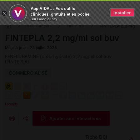
App VIDAL : Vos outils
Installer
×
cliniques, gratuits et en poche.
Sur Google Play
FINTEPLA 2,2 mg/ml
Médicaments
FINTEPLA
FINTEPLA 2,2 mg/ml sol buv
Mise à jour : 23 juillet 2026
FENFLURAMINE (chlorhydrate) 2,2 mg/ml sol buv
(FINTEPLA)
COMMERCIALISÉ
Légende
Ajouter aux interactions
Copier l'url
Fiche DCI