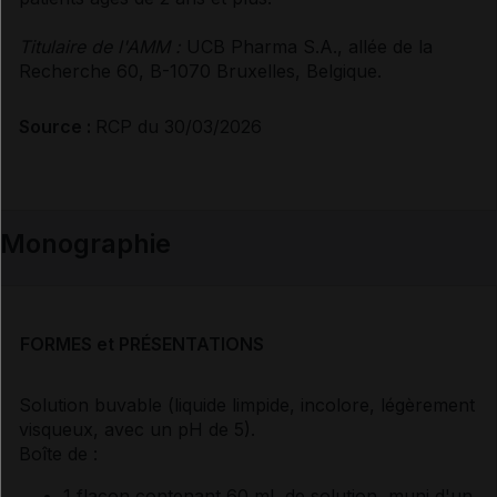
Titulaire de l'AMM :
UCB Pharma S.A., allée de la
Recherche 60, B-1070 Bruxelles, Belgique.
Source :
RCP du 30/03/2026
Monographie
FORMES et PRÉSENTATIONS
Solution buvable (liquide limpide, incolore, légèrement
visqueux, avec un pH de 5).
Boîte de :
1 flacon contenant 60 mL de solution, muni d'un