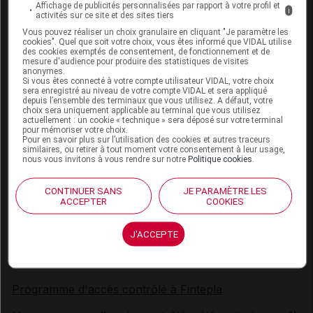
Affichage de publicités personnalisées par rapport à votre profil et
l'ERS, il est recommandé d'arrêter le traitement par la
i
activités sur ce site et des sites tiers
fenfluramine.
Vous pouvez réaliser un choix granulaire en cliquant "Je paramètre les
cookies". Quel que soit votre choix, vous êtes informé que VIDAL utilise
Diminution de l'appétit et perte de poids
des cookies exemptés de consentement, de fonctionnement et de
mesure d'audience pour produire des statistiques de visites
anonymes.
La fenfluramine peut entraîner une diminution de
Si vous êtes connecté à votre compte utilisateur VIDAL, votre choix
sera enregistré au niveau de votre compte VIDAL et sera appliqué
l'appétit et une perte de poids (voir rubrique
Effets
depuis l’ensemble des terminaux que vous utilisez. A défaut, votre
indésirables
). Un effet additionnel sur la diminution de
choix sera uniquement applicable au terminal que vous utilisez
actuellement : un cookie « technique » sera déposé sur votre terminal
l'appétit peut se produire lorsque la fenfluramine est
pour mémoriser votre choix.
associée à d'autres médicaments antiépileptiques, par
Pour en savoir plus sur l’utilisation des cookies et autres traceurs
similaires, ou retirer à tout moment votre consentement à leur usage,
exemple le stiripentol. La perte de poids semble être
nous vous invitons à vous rendre sur notre
Politique cookies
.
dose-dépendante. La plupart des sujets ont repris du
poids au cours du temps tout en poursuivant le
CONTINUER SANS
JE PARAMÈTRE LES
traitement. Le poids du patient doit être surveillé. Une
ACCEPTER
COOKIES
évaluation du rapport bénéfice/risque doit être
effectuée avant de commencer le traitement par la
J'ACCEPTE
fenfluramine chez les patients ayant des antécédents
d'anorexie mentale ou de boulimie.
Programme d'accès contrôlé à Fintepla