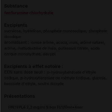
Surdosage
Substance
fenfluramine chlorhydrate
Pharmacodynamie
Excipients
,
,
,
sucralose
hyétellose
phosphate monosodique
phosphate
Pharmacocinétique
disodique
aromatisant :
,
,
,
,
cerise arôme
acacia
maïs
arôme naturel
Sécurité préclinique
,
,
,
arôme
maltodextrine de maïs
potassium citrate
acide
,
citrique monohydrate
eau ppi
Durée de conservation
Excipients à effet notoire :
EEN sans dose seuil :
p-hydroxybenzoate d'éthyle
Précautions particulières de conservation
,
,
,
sodique
p-hydroxybenzoate de méthyle sodique
glucose
,
benzoate d'éthyle
soufre dioxyde
Elimination/Manipulation
Présentations
Prescription/délivrance/prise en charge
FINTEPLA 2,2 mg/ml S buv Fl/120ml+4ser