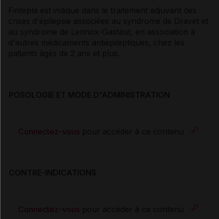
Fintepla est indiqué dans le traitement adjuvant des
crises d'épilepsie associées au syndrome de Dravet et
au syndrome de Lennox-Gastaut, en association à
d'autres médicaments antiépileptiques, chez les
patients âgés de 2 ans et plus.
POSOLOGIE ET MODE D'ADMINISTRATION
Connectez-vous
pour accéder à ce contenu
CONTRE-INDICATIONS
Connectez-vous
pour accéder à ce contenu