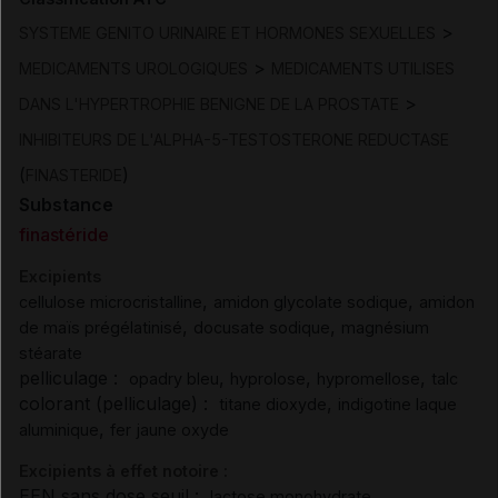
>
SYSTEME GENITO URINAIRE ET HORMONES SEXUELLES
>
MEDICAMENTS UROLOGIQUES
MEDICAMENTS UTILISES
>
DANS L'HYPERTROPHIE BENIGNE DE LA PROSTATE
INHIBITEURS DE L'ALPHA-5-TESTOSTERONE REDUCTASE
(
)
FINASTERIDE
Substance
finastéride
Excipients
,
,
cellulose microcristalline
amidon glycolate sodique
amidon
,
,
de maïs prégélatinisé
docusate sodique
magnésium
stéarate
pelliculage :
,
,
,
opadry bleu
hyprolose
hypromellose
talc
colorant (pelliculage) :
,
titane dioxyde
indigotine laque
,
aluminique
fer jaune oxyde
Excipients à effet notoire :
EEN sans dose seuil :
lactose monohydrate