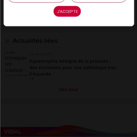
En savoir plus le site du CRAT
:
J'ACCEPTE
Finastéride - Exposition paternelle
Actualités liées
05 mars 2026
Hypertrophie bénigne de la prostate :
des évolutions pour une pathologie très
fréquente
Voir plus