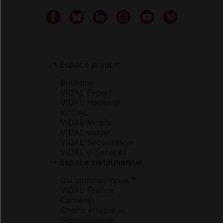
Espace produit
Boutique
VIDAL Expert
VIDAL Hoptimal
eVIDAL
VIDAL Mobile
VIDAL widget
VIDAL Sécurisation
VIDAL e-Services
Espace institutionnel
Qui sommes-nous ?
VIDAL France
Carrières
Charte éthique et
déontologique