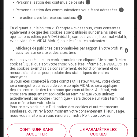
Arrow Génériques
Personnalisation des contenus de ce site
i
Personnalisation des communications vous étant adressées
i
Voir la fiche laboratoire
Interaction avec les réseaux sociaux
i
En cliquant sur le bouton « J’accepte » ci-dessous, vous consentez
également à ce que des cookies soient utilisés sur certains sites et
Rein
applications édités par VIDAL(vidal.fr, campus.vidal.fr, hoptimal.vidal.fr,
evidal.vidal.fr et VIDAL Mobile) pour les finalités suivantes :
Affichage de publicités personnalisées par rapport à votre profil et
Adaptation de posologie
i
activités sur ce site et des sites tiers
Vous pouvez réaliser un choix granulaire en cliquant "Je paramètre les
Toxicité rénale
cookies". Quel que soit votre choix, vous êtes informé que VIDAL utilise
des cookies exemptés de consentement, de fonctionnement et de
mesure d'audience pour produire des statistiques de visites
anonymes.
Si vous êtes connecté à votre compte utilisateur VIDAL, votre choix
sera enregistré au niveau de votre compte VIDAL et sera appliqué
VIDAL Recos
depuis l’ensemble des terminaux que vous utilisez. A défaut, votre
choix sera uniquement applicable au terminal que vous utilisez
actuellement : un cookie « technique » sera déposé sur votre terminal
Hypertrophie bénigne de la prostate
pour mémoriser votre choix.
Pour en savoir plus sur l’utilisation des cookies et autres traceurs
similaires, ou retirer à tout moment votre consentement à leur usage,
nous vous invitons à vous rendre sur notre
Politique cookies
.
Ressources externes complémentaires
CONTINUER SANS
JE PARAMÈTRE LES
ACCEPTER
COOKIES