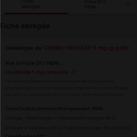
Fiche
Fiche DCI
abrégée
VIDAL
Email
Fiche abrégée
Générique de
CHIBRO-PROSCAR 5 mg cp pellic
Voir la Fiche DCI VIDAL :
Finastéride 5 mg comprimé
Les fiches DCI Vidal constituent une base de connaissances
pharmacologiques et thérapeutiques, proposée aux professionnels
de santé, en complément des documents réglementaires publiés.
Classification pharmacothérapeutique VIDAL
>
Urologie - Néphrologie
Hypertrophie bénigne de la
>
(
)
prostate
Inhibiteurs de la 5-alpha-réductase
Finastéride
Classification ATC