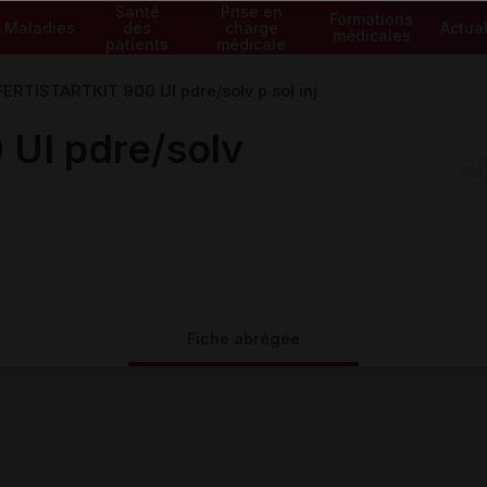
Santé
Prise en
Formations
Maladies
des
charge
Actual
médicales
patients
médicale
FERTISTARTKIT 900 UI pdre/solv p sol inj
UI pdre/solv
Fiche abrégée