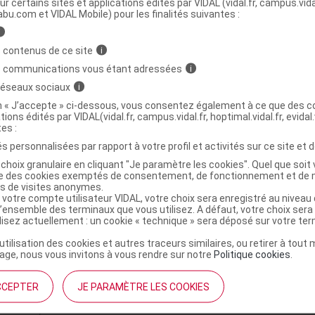
solv p sol inj)
ur certains sites et applications édités par VIDAL (vidal.fr, campus.vidal.
abu.com et VIDAL Mobile) pour les finalités suivantes :
i
00 UI pdre p sol inj)
 contenus de ce site
i
s communications vous étant adressées
i
 réseaux sociaux
i
on « J’accepte » ci-dessous, vous consentez également à ce que des co
 sol inj :
eau ppi
tions édités par VIDAL(vidal.fr, campus.vidal.fr, hoptimal.vidal.fr, evidal.
ésol
tes :
olv p sol inj :
,
,
eau ppi
lactose monohydrate
s personnalisées par rapport à votre profil et activités sur ce site et d
,
,
acide phosphorique
sodium hydroxyde
choix granulaire en cliquant "Je paramètre les cookies". Quel que soit 
ésol
ise des cookies exemptés de consentement, de fonctionnement et de 
es de visites anonymes.
p sol inj :
,
lactose monohydrate
phosphate
 votre compte utilisateur VIDAL, votre choix sera enregistré au nivea
,
phorique
sodium hydroxyde
l’ensemble des terminaux que vous utilisez. A défaut, votre choix ser
ilisez actuellement : un cookie « technique » sera déposé sur votre te
’utilisation des cookies et autres traceurs similaires, ou retirer à tou
 sol inj :
ge, nous vous invitons à vous rendre sur notre
Politique cookies
.
olv p sol inj :
,
rbate 20
caoutchouc
CCEPTER
JE PARAMÈTRE LES COOKIES
 sol inj :
,
rbate 20
caoutchouc