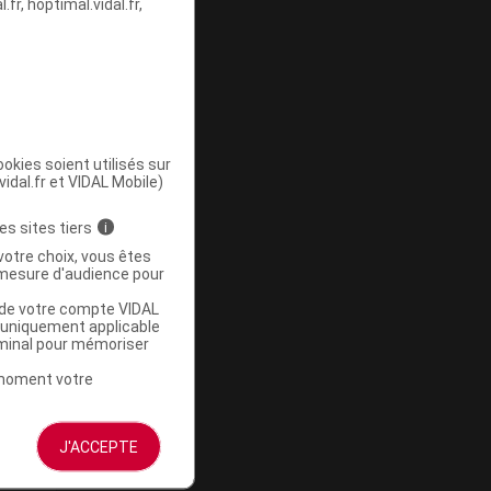
fr, hoptimal.vidal.fr,
okies soient utilisés sur
vidal.fr et VIDAL Mobile)
es sites tiers
i
votre choix, vous êtes
mesure d'audience pour
u de votre compte VIDAL
a uniquement applicable
rminal pour mémoriser
t moment votre
J'ACCEPTE