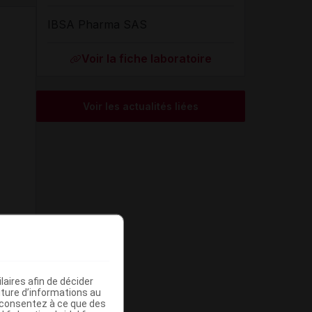
IBSA Pharma SAS
Voir la fiche laboratoire
Voir les actualités liées
aires afin de décider
iture d’informations au
s consentez à ce que des