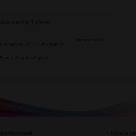
olv p sol inj Fl pdr+ser
Commercialisé
t ouverture : 2° < t < 8° durant 24
28 jours (Ne pas congeler)
institutionnel
Espace pa