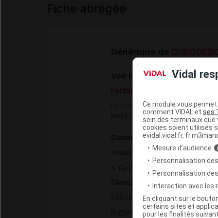
Fiche abrégée
Générique de
DUROGESIC
Vidal res
Voir la Fiche DCI VIDAL :
Fentanyl 25 µg/h patch tran
Ce module vous permet d
Les fiches DCI Vidal constituent un
comment VIDAL et
ses 
proposée aux professionnels de san
sein des terminaux que v
cookies soient utilisés s
evidal.vidal.fr, fr.m3man
Classification pharmacothéra
Mesure d’audience
Antalgiques - Antipyrétiques - 
Personnalisation des
>
(
Fentanyl
Dispositifs transde
Personnalisation de
Classification ATC
Interaction avec les
>
SYSTEME NERVEUX
ANALGES
En cliquant sur le bout
certains sites et applica
(
)
PHENYLPIPERIDINE
FENTANYL
pour les finalités suivan