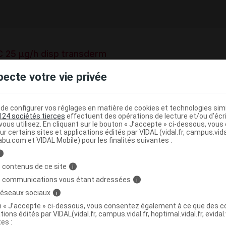
 25 µg/h disp transderm
pecte votre vie privée
sdermique
e configurer vos réglages en matière de cookies et technologies simil
e base de connaissances pharmacologiques et thérapeutiques,
124 sociétés tierces
effectuent des opérations de lecture et/ou d’écr
té, en complément des documents réglementaires publiés.
ous utilisez. En cliquant sur le bouton « J’accepte » ci-dessous, vou
ur certains sites et applications édités par VIDAL (vidal.fr, campus.vidal.
abu.com et VIDAL Mobile) pour les finalités suivantes :
peutique VIDAL
i
>
Antispasmodiques
Antalgiques opioïdes de palier III
 contenus de ce site
i
)
rmiques
s communications vous étant adressées
i
 réseaux sociaux
i
>
>
IQUES
OPIOIDES
DERIVES DE LA
on « J’accepte » ci-dessous, vous consentez également à ce que des co
tions édités par VIDAL(vidal.fr, campus.vidal.fr, hoptimal.vidal.fr, evidal.
tes :