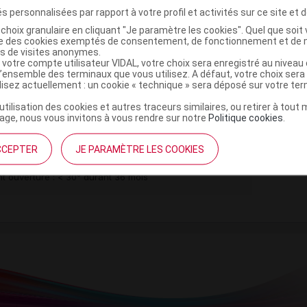
s personnalisées par rapport à votre profil et activités sur ce site et d
choix granulaire en cliquant "Je paramètre les cookies". Quel que soit 
ise des cookies exemptés de consentement, de fonctionnement et de 
es de visites anonymes.
 votre compte utilisateur VIDAL, votre choix sera enregistré au nivea
,
,
e
polypropylène
polyéthylène téréphtalate siliconé
l’ensemble des terminaux que vous utilisez. A défaut, votre choix ser
ilisez actuellement : un cookie « technique » sera déposé sur votre te
leue
’utilisation des cookies et autres traceurs similaires, ou retirer à tou
ge, nous vous invitons à vous rendre sur notre
Politique cookies
.
g/h Disp transderm 5Sach
CCEPTER
JE PARAMÈTRE LES COOKIES
Commercialisé
t ouverture : < 30° durant 36 mois