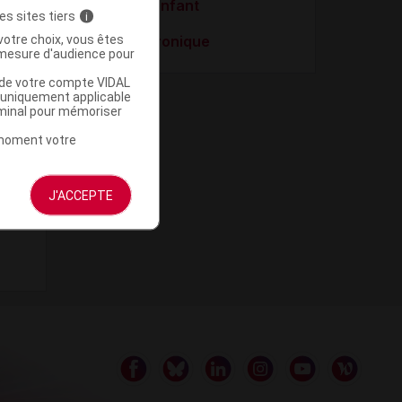
Douleur de l'enfant
es sites tiers
i
votre choix, vous êtes
Lombalgie chronique
mesure d'audience pour
u de votre compte VIDAL
a uniquement applicable
rminal pour mémoriser
t moment votre
J'ACCEPTE