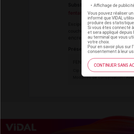
Substance
Affichage de publicité
fentanyl
Vous pouvez réaliser un 
informé que VIDAL util
produire des statistiqu
Excipients
Si vous êtes connecté à
couche adhésive en polyacrylat
et sera appliqué depuis 
au terminal que vous ut
encre d'impression :
encre b
votre choix.
Pour en savoir plus sur l
Présentation
consentement à leur usa
FENTANYL TEVA SANTE 25 µ
CONTINUER SANS A
Cip :
3400927560675
Modalités de conservation : Avan