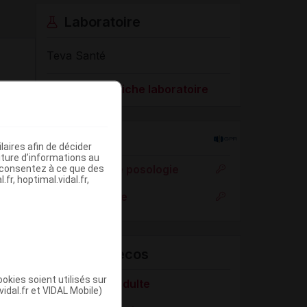
Laboratoire
Teva Santé
Voir la fiche laboratoire
Rein
aires afin de décider
iture d’informations au
Adaptation de posologie
s consentez à ce que des
fr, hoptimal.vidal.fr,
Toxicité rénale
VIDAL Recos
okies soient utilisés sur
Douleur de l'adulte
vidal.fr et VIDAL Mobile)