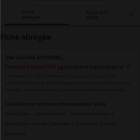
Copier l'url
Fiche
Fiche DCI
abrégée
VIDAL
Email
Fiche abrégée
Voir la Fiche DCI VIDAL :
Fentanyl (citrate) 600 µg comprimé buccogingival
Les fiches DCI Vidal constituent une base de connaissances
pharmacologiques et thérapeutiques, proposée aux professionnels
de santé, en complément des documents réglementaires publiés.
Classification pharmacothérapeutique VIDAL
>
Antalgiques - Antipyrétiques - Antispasmodiques
>
(
Antalgiques opioïdes de palier III
Fentanyl
Formes
)
buccales