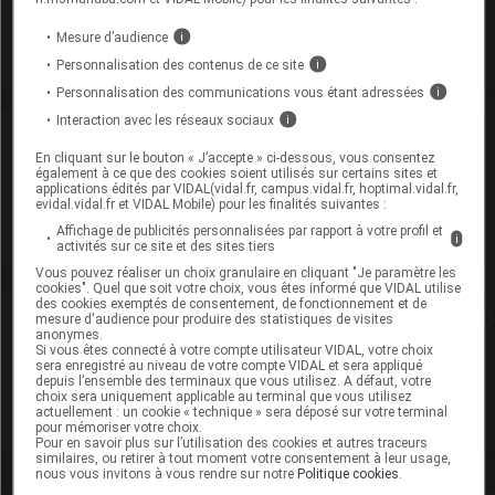
Supprimé
Mesure d’audience
i
Personnalisation des contenus de ce site
i
Personnalisation des communications vous étant adressées
i
Interaction avec les réseaux sociaux
i
Laboratoire
En cliquant sur le bouton « J’accepte » ci-dessous, vous consentez
également à ce que des cookies soient utilisés sur certains sites et
Arrow Génériques
applications édités par VIDAL(vidal.fr, campus.vidal.fr, hoptimal.vidal.fr,
evidal.vidal.fr et VIDAL Mobile) pour les finalités suivantes :
Affichage de publicités personnalisées par rapport à votre profil et
Voir la fiche laboratoire
i
activités sur ce site et des sites tiers
Vous pouvez réaliser un choix granulaire en cliquant "Je paramètre les
cookies". Quel que soit votre choix, vous êtes informé que VIDAL utilise
des cookies exemptés de consentement, de fonctionnement et de
Rein
mesure d'audience pour produire des statistiques de visites
anonymes.
Si vous êtes connecté à votre compte utilisateur VIDAL, votre choix
Adaptation de posologie
sera enregistré au niveau de votre compte VIDAL et sera appliqué
depuis l’ensemble des terminaux que vous utilisez. A défaut, votre
choix sera uniquement applicable au terminal que vous utilisez
Toxicité rénale
actuellement : un cookie « technique » sera déposé sur votre terminal
pour mémoriser votre choix.
Pour en savoir plus sur l’utilisation des cookies et autres traceurs
similaires, ou retirer à tout moment votre consentement à leur usage,
nous vous invitons à vous rendre sur notre
Politique cookies
.