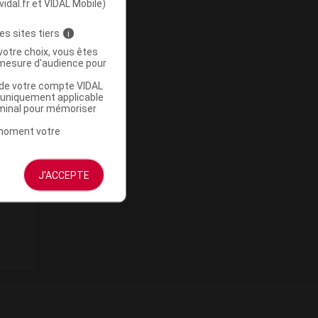
vidal.fr et VIDAL Mobile)
es sites tiers
i
votre choix, vous êtes
mesure d'audience pour
u de votre compte VIDAL
a uniquement applicable
rminal pour mémoriser
t moment votre
J'ACCEPTE