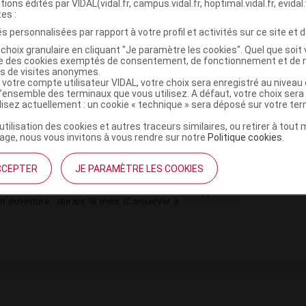
tions édités par VIDAL(vidal.fr, campus.vidal.fr, hoptimal.vidal.fr, evidal.
é
tes :
s personnalisées par rapport à votre profil et activités sur ce site et d
choix granulaire en cliquant "Je paramètre les cookies". Quel que soit 
,
,
l stéarate
glycérides polyglycosylés oléiques
ise des cookies exemptés de consentement, de fonctionnement et de 
es de visites anonymes.
 votre compte utilisateur VIDAL, votre choix sera enregistré au nivea
l’ensemble des terminaux que vous utilisez. A défaut, votre choix ser
ilisez actuellement : un cookie « technique » sera déposé sur votre te
,
ydroxyanisole
acide benzoïque
’utilisation des cookies et autres traceurs similaires, ou retirer à tou
ge, nous vous invitons à vous rendre sur notre
Politique cookies
.
uide Fl/30g
CCEPTER
JE PARAMÈTRE LES COOKIES
Supprimé
nt ouverture : durant 18 mois (Conserver à