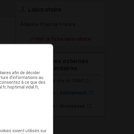
Laboratoire
Alliance Pharma France
Voir la fiche laboratoire
Ressources externes
complémentaires
aires afin de décider
iture d’informations au
En savoir plus le site du CRAT
:
s consentez à ce que des
fr, hoptimal.vidal.fr,
Isoconazole - Allaitement
Isoconazole - Grossesse
okies soient utilisés sur