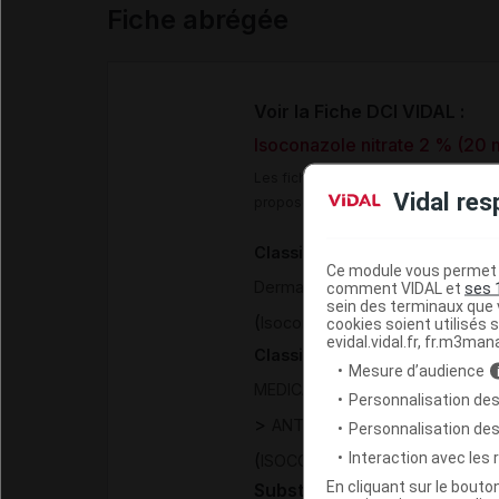
Fiche abrégée
Voir la Fiche DCI VIDAL :
Isoconazole nitrate 2 % (20
Les fiches DCI Vidal constituent un
Vidal res
proposée aux professionnels de san
Classification pharmacothéra
Ce module vous permet d
>
Dermatologie
Antifongiques l
comment VIDAL et
ses 
sein des terminaux que v
(
)
Isoconazole
cookies soient utilisés s
evidal.vidal.fr, fr.m3man
Classification ATC
Mesure d’audience
MEDICAMENTS DERMATOLOGIQ
Personnalisation des
>
ANTIFONGIQUES A USAGE TO
Personnalisation de
Interaction avec les
(
)
ISOCONAZOLE
En cliquant sur le bout
Substance