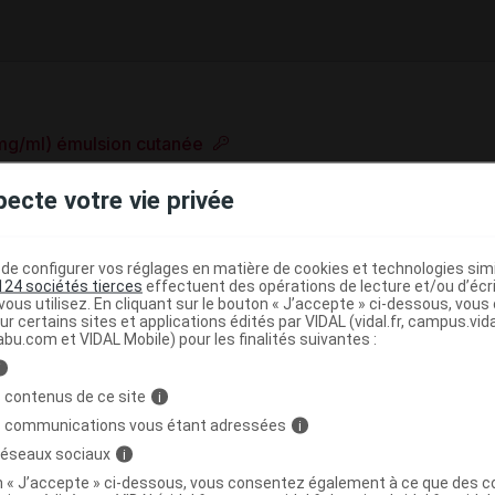
 mg/ml) émulsion cutanée
e base de connaissances pharmacologiques et thérapeutiques,
pecte votre vie privée
té, en complément des documents réglementaires publiés.
peutique VIDAL
e configurer vos réglages en matière de cookies et technologies simil
>
>
ocaux
Antifongiques à large spectre
Imidazolés
124 sociétés tierces
effectuent des opérations de lecture et/ou d’écr
ous utilisez. En cliquant sur le bouton « J’accepte » ci-dessous, vou
ur certains sites et applications édités par VIDAL (vidal.fr, campus.vidal.
abu.com et VIDAL Mobile) pour les finalités suivantes :
i
>
UES
ANTIFONGIQUES A USAGE DERMATOLOGIQUE
 contenus de ce site
i
>
PIQUE
DERIVES IMIDAZOLES ET TRIAZOLES
s communications vous étant adressées
i
 réseaux sociaux
i
on « J’accepte » ci-dessous, vous consentez également à ce que des co