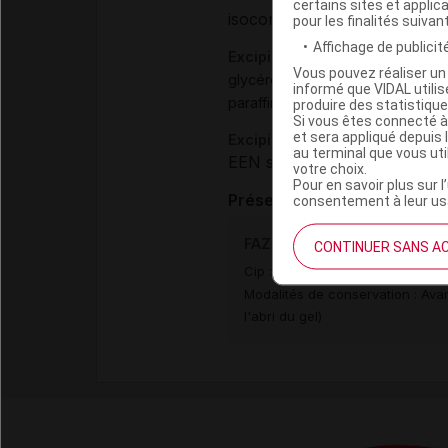
certains sites et applica
isoconazole nitrate micronis
pour les finalités suivan
Affichage de publicité
Excipients
Vous pouvez réaliser un 
,
glycérol monostéarate
macrogo
informé que VIDAL util
,
paraffine liquide
eau purifiée
produire des statistiqu
Si vous êtes connecté à
et sera appliqué depuis 
Excipients à effet notoire :
au terminal que vous ut
EEN sans dose seuil :
butylh
votre choix.
Pour en savoir plus sur l
Présentation
consentement à leur usa
FAZOL 2 % Emuls appl loc fl
CONTINUER SANS A
Cip :
3400933187545
Modalités de conservation : Ava
l'abri du gel)