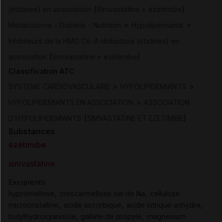
(
)
(statines) en association
Simvastatine + ézétimibe
>
>
Métabolisme - Diabète - Nutrition
Hypolipémiants
Inhibiteurs de la HMG Co-A réductase (statines) en
(
)
association
Simvastatine + ézétimibe
Classification ATC
>
>
SYSTEME CARDIOVASCULAIRE
HYPOLIPIDEMIANTS
>
HYPOLIPIDEMIANTS EN ASSOCIATION
ASSOCIATION
(
)
D’HYPOLIPIDEMIANTS
SIMVASTATINE ET EZETIMIBE
Substances
ézétimibe
simvastatine
Excipients
,
,
hypromellose
croscarmellose sel de Na
cellulose
,
,
,
microcristalline
acide ascorbique
acide citrique anhydre
,
,
butylhydroxyanisole
gallate de propyle
magnésium