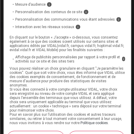
Mesure d’audience
i
Commercialisé
Personnalisation des contenus de ce site
i
Personnalisation des communications vous étant adressées
i
Interaction avec les réseaux sociaux
i
Laboratoire
En cliquant sur le bouton « J’accepte » ci-dessous, vous consentez
également à ce que des cookies soient utilisés sur certains sites et
applications édités par VIDAL(vidal.fr, campus.vidal.fr, hoptimal.vidal.fr,
Biogaran
evidal.vidal.fr et VIDAL Mobile) pour les finalités suivantes :
Affichage de publicités personnalisées par rapport à votre profil et
i
activités sur ce site et des sites tiers
Voir la fiche laboratoire
Vous pouvez réaliser un choix granulaire en cliquant "Je paramètre les
cookies". Quel que soit votre choix, vous êtes informé que VIDAL utilise
des cookies exemptés de consentement, de fonctionnement et de
mesure d'audience pour produire des statistiques de visites
Rein
anonymes.
Si vous êtes connecté à votre compte utilisateur VIDAL, votre choix
sera enregistré au niveau de votre compte VIDAL et sera appliqué
Adaptation de posologie
depuis l’ensemble des terminaux que vous utilisez. A défaut, votre
choix sera uniquement applicable au terminal que vous utilisez
actuellement : un cookie « technique » sera déposé sur votre terminal
Toxicité rénale
pour mémoriser votre choix.
Pour en savoir plus sur l’utilisation des cookies et autres traceurs
similaires, ou retirer à tout moment votre consentement à leur usage,
nous vous invitons à vous rendre sur notre
Politique cookies
.