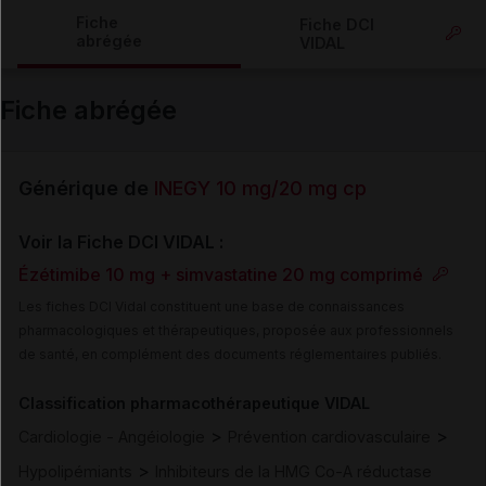
Copier l'url
Fiche
Fiche DCI
abrégée
VIDAL
Email
Fiche abrégée
Générique de
INEGY 10 mg/20 mg cp
Voir la Fiche DCI VIDAL :
Ézétimibe 10 mg + simvastatine 20 mg comprimé
Les fiches DCI Vidal constituent une base de connaissances
pharmacologiques et thérapeutiques, proposée aux professionnels
de santé, en complément des documents réglementaires publiés.
Classification pharmacothérapeutique VIDAL
>
>
Cardiologie - Angéiologie
Prévention cardiovasculaire
>
Hypolipémiants
Inhibiteurs de la HMG Co-A réductase