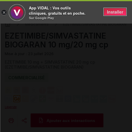
App VIDAL : Vos outils
Installer
×
cliniques, gratuits et en poche.
Sur Google Play
Médicaments
EZETIMIBE/SIMVASTATINE BIOGARAN
EZETIMIBE/SIMVASTATINE
BIOGARAN 10 mg/20 mg cp
Mise à jour : 23 juillet 2026
EZETIMIBE 10 mg + SIMVASTATINE 20 mg cp
(EZETIMIBE/SIMVASTATINE BIOGARAN)
COMMERCIALISÉ
Légende
Ajouter aux interactions