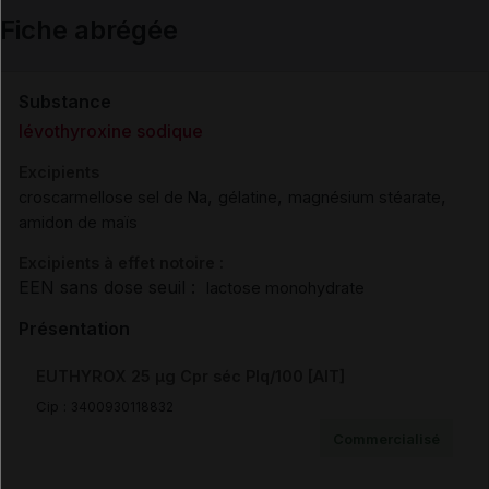
Fiche abrégée
Email
Substance
lévothyroxine sodique
Excipients
,
,
,
croscarmellose sel de Na
gélatine
magnésium stéarate
amidon de maïs
Excipients à effet notoire :
EEN sans dose seuil :
lactose monohydrate
Présentation
EUTHYROX 25 µg Cpr séc Plq/100 [AIT]
Cip :
3400930118832
Commercialisé