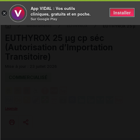
App VIDAL : Vos outils
Installer
×
cliniques, gratuits et en poche.
Sur Google Play
EUTHYROX 25 µg cp
Médicaments
EUTHYROX
EUTHYROX 25 µg cp séc
(Autorisation d’Importation
Transitoire)
Mise à jour : 23 juillet 2026
COMMERCIALISÉ
Légende
Copier l'url