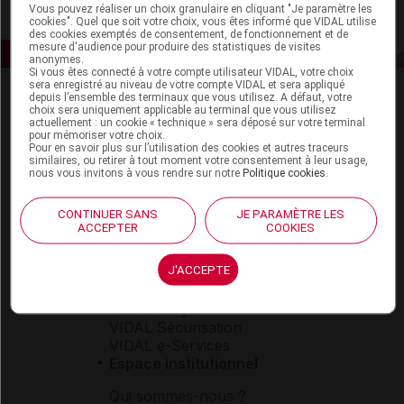
Vous pouvez réaliser un choix granulaire en cliquant "Je paramètre les
cookies". Quel que soit votre choix, vous êtes informé que VIDAL utilise
des cookies exemptés de consentement, de fonctionnement et de
mesure d'audience pour produire des statistiques de visites
anonymes.
Si vous êtes connecté à votre compte utilisateur VIDAL, votre choix
sera enregistré au niveau de votre compte VIDAL et sera appliqué
depuis l’ensemble des terminaux que vous utilisez. A défaut, votre
choix sera uniquement applicable au terminal que vous utilisez
actuellement : un cookie « technique » sera déposé sur votre terminal
pour mémoriser votre choix.
Pour en savoir plus sur l’utilisation des cookies et autres traceurs
similaires, ou retirer à tout moment votre consentement à leur usage,
nous vous invitons à vous rendre sur notre
Politique cookies
.
Espace produit
CONTINUER SANS
JE PARAMÈTRE LES
Boutique
ACCEPTER
COOKIES
VIDAL Expert
VIDAL Hoptimal
J'ACCEPTE
eVIDAL
VIDAL Mobile
VIDAL widget
VIDAL Sécurisation
VIDAL e-Services
Espace institutionnel
Qui sommes-nous ?