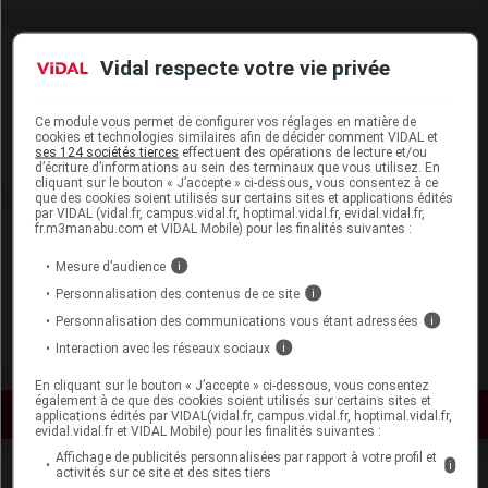
Laboratoire
Vidal respecte votre vie privée
Merck Serono SAS
Ce module vous permet de configurer vos réglages en matière de
cookies et technologies similaires afin de décider comment VIDAL et
ses 124 sociétés tierces
effectuent des opérations de lecture et/ou
Voir la fiche laboratoire
d’écriture d’informations au sein des terminaux que vous utilisez. En
cliquant sur le bouton « J’accepte » ci-dessous, vous consentez à ce
que des cookies soient utilisés sur certains sites et applications édités
par VIDAL (vidal.fr, campus.vidal.fr, hoptimal.vidal.fr, evidal.vidal.fr,
fr.m3manabu.com et VIDAL Mobile) pour les finalités suivantes :
VIDAL Recos
Mesure d’audience
i
Hyperthyroïdie
Personnalisation des contenus de ce site
i
Personnalisation des communications vous étant adressées
i
Hypothyroïdie de l'adulte
Interaction avec les réseaux sociaux
i
En cliquant sur le bouton « J’accepte » ci-dessous, vous consentez
également à ce que des cookies soient utilisés sur certains sites et
Voir les actualités liées
applications édités par VIDAL(vidal.fr, campus.vidal.fr, hoptimal.vidal.fr,
evidal.vidal.fr et VIDAL Mobile) pour les finalités suivantes :
Affichage de publicités personnalisées par rapport à votre profil et
i
activités sur ce site et des sites tiers