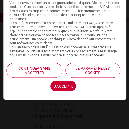
Vous pouvez réaliser un choix granulaire en cliquant "Je paramètre les
cookies". Quel que soit votre choix, vous êtes informé que VIDAL utilise
des cookies exemptés de consentement, de fonctionnement et de
mesure d'audience pour produire des statistiques de visites
anonymes.
Si vous êtes connecté à votre compte utilisateur VIDAL, votre choix
sera enregistré au niveau de votre compte VIDAL et sera appliqué
depuis l’ensemble des terminaux que vous utilisez. A défaut, votre
choix sera uniquement applicable au terminal que vous utilisez
actuellement : un cookie « technique » sera déposé sur votre terminal
pour mémoriser votre choix.
Pour en savoir plus sur l’utilisation des cookies et autres traceurs
similaires, ou retirer à tout moment votre consentement à leur usage,
nous vous invitons à vous rendre sur notre
Politique cookies
.
Espace produit
CONTINUER SANS
JE PARAMÈTRE LES
Boutique
ACCEPTER
COOKIES
VIDAL Expert
VIDAL Hoptimal
J'ACCEPTE
eVIDAL
VIDAL Mobile
VIDAL widget
VIDAL Sécurisation
VIDAL e-Services
Espace institutionnel
Qui sommes-nous ?