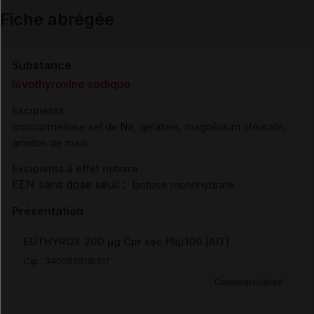
Fiche abrégée
Email
Substance
lévothyroxine sodique
Excipients
,
,
,
croscarmellose sel de Na
gélatine
magnésium stéarate
amidon de maïs
Excipients à effet notoire :
EEN sans dose seuil :
lactose monohydrate
Présentation
EUTHYROX 200 µg Cpr séc Plq/100 [AIT]
Cip :
3400930118917
Commercialisé