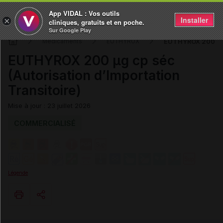
App VIDAL : Vos outils
Installer
×
cliniques, gratuits et en poche.
Sur Google Play
EUTHYROX 200 µg c
Médicaments
EUTHYROX
EUTHYROX 200 µg cp séc
(Autorisation d’Importation
Transitoire)
Mise à jour : 23 juillet 2026
COMMERCIALISÉ
Légende
Copier l'url