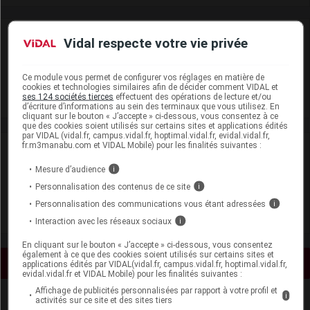
Laboratoire
Vidal respecte votre vie privée
Merck Serono SAS
Ce module vous permet de configurer vos réglages en matière de
cookies et technologies similaires afin de décider comment VIDAL et
ses 124 sociétés tierces
effectuent des opérations de lecture et/ou
Voir la fiche laboratoire
d’écriture d’informations au sein des terminaux que vous utilisez. En
cliquant sur le bouton « J’accepte » ci-dessous, vous consentez à ce
que des cookies soient utilisés sur certains sites et applications édités
par VIDAL (vidal.fr, campus.vidal.fr, hoptimal.vidal.fr, evidal.vidal.fr,
fr.m3manabu.com et VIDAL Mobile) pour les finalités suivantes :
VIDAL Recos
Mesure d’audience
i
Hyperthyroïdie
Personnalisation des contenus de ce site
i
Personnalisation des communications vous étant adressées
i
Hypothyroïdie de l'adulte
Interaction avec les réseaux sociaux
i
En cliquant sur le bouton « J’accepte » ci-dessous, vous consentez
également à ce que des cookies soient utilisés sur certains sites et
Voir les actualités liées
applications édités par VIDAL(vidal.fr, campus.vidal.fr, hoptimal.vidal.fr,
evidal.vidal.fr et VIDAL Mobile) pour les finalités suivantes :
Affichage de publicités personnalisées par rapport à votre profil et
i
activités sur ce site et des sites tiers