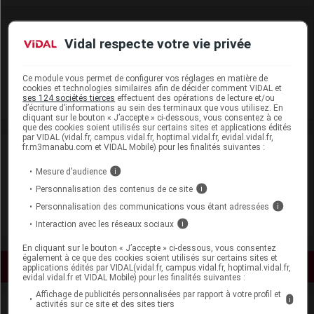
Laboratoire
Vidal respecte votre vie privée
Merck Serono SAS
Ce module vous permet de configurer vos réglages en matière de
cookies et technologies similaires afin de décider comment VIDAL et
ses 124 sociétés tierces
effectuent des opérations de lecture et/ou
Voir la fiche laboratoire
d’écriture d’informations au sein des terminaux que vous utilisez. En
cliquant sur le bouton « J’accepte » ci-dessous, vous consentez à ce
que des cookies soient utilisés sur certains sites et applications édités
par VIDAL (vidal.fr, campus.vidal.fr, hoptimal.vidal.fr, evidal.vidal.fr,
fr.m3manabu.com et VIDAL Mobile) pour les finalités suivantes :
VIDAL Recos
Mesure d’audience
i
Hyperthyroïdie
Personnalisation des contenus de ce site
i
Personnalisation des communications vous étant adressées
i
Hypothyroïdie de l'adulte
Interaction avec les réseaux sociaux
i
En cliquant sur le bouton « J’accepte » ci-dessous, vous consentez
également à ce que des cookies soient utilisés sur certains sites et
Voir les actualités liées
applications édités par VIDAL(vidal.fr, campus.vidal.fr, hoptimal.vidal.fr,
evidal.vidal.fr et VIDAL Mobile) pour les finalités suivantes :
Affichage de publicités personnalisées par rapport à votre profil et
i
activités sur ce site et des sites tiers