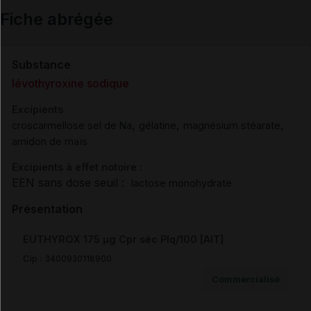
Fiche abrégée
Email
Substance
lévothyroxine sodique
Excipients
,
,
,
croscarmellose sel de Na
gélatine
magnésium stéarate
amidon de maïs
Excipients à effet notoire :
EEN sans dose seuil :
lactose monohydrate
Présentation
EUTHYROX 175 µg Cpr séc Plq/100 [AIT]
Cip :
3400930118900
Commercialisé