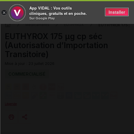
App VIDAL : Vos outils
Installer
×
cliniques, gratuits et en poche.
Sur Google Play
EUTHYROX 175 µg cp
Médicaments
EUTHYROX
EUTHYROX 175 µg cp séc
(Autorisation d’Importation
Transitoire)
Mise à jour : 23 juillet 2026
COMMERCIALISÉ
Légende
Copier l'url