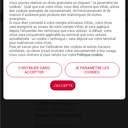
Vous pouvez réaliser un choix granulaire en cliquant "Je paramètre les
cookies". Quel que soit votre choix, vous êtes informé que VIDAL utilise
des cookies exemptés de consentement, de fonctionnement et de
mesure d'audience pour produire des statistiques de visites
anonymes.
Si vous êtes connecté à votre compte utilisateur VIDAL, votre choix
sera enregistré au niveau de votre compte VIDAL et sera appliqué
depuis l’ensemble des terminaux que vous utilisez. A défaut, votre
choix sera uniquement applicable au terminal que vous utilisez
actuellement : un cookie « technique » sera déposé sur votre terminal
pour mémoriser votre choix.
Pour en savoir plus sur l’utilisation des cookies et autres traceurs
similaires, ou retirer à tout moment votre consentement à leur usage,
nous vous invitons à vous rendre sur notre
Politique cookies
.
Espace produit
CONTINUER SANS
JE PARAMÈTRE LES
Boutique
ACCEPTER
COOKIES
VIDAL Expert
VIDAL Hoptimal
J'ACCEPTE
eVIDAL
VIDAL Mobile
VIDAL widget
VIDAL Sécurisation
VIDAL e-Services
Espace institutionnel
Qui sommes-nous ?