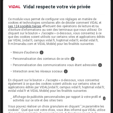
EUPHYTOSE Cpr enr B/180
Vidal respecte votre vie privée
Cip :
3400930088340
Modalités de conservation : Avant ouverture : < 25° durant
Ce module vous permet de configurer vos réglages en matière de
cookies et technologies similaires afin de décider comment VIDAL et
24 mois (Conserver à l'abri de l'humidité)
ses 124 sociétés tierces
effectuent des opérations de lecture et/ou
d’écriture d’informations au sein des terminaux que vous utilisez. En
Commercialisé
cliquant sur le bouton « J’accepte » ci-dessous, vous consentez à ce
que des cookies soient utilisés sur certains sites et applications édités
par VIDAL (vidal.fr, campus.vidal.fr, hoptimal.vidal.fr, evidal.vidal.fr,
fr.m3manabu.com et VIDAL Mobile) pour les finalités suivantes :
Mesure d’audience
i
Laboratoire
Personnalisation des contenus de ce site
i
Personnalisation des communications vous étant adressées
i
Bayer Healthcare SAS
Interaction avec les réseaux sociaux
i
Voir la fiche laboratoire
En cliquant sur le bouton « J’accepte » ci-dessous, vous consentez
également à ce que des cookies soient utilisés sur certains sites et
applications édités par VIDAL(vidal.fr, campus.vidal.fr, hoptimal.vidal.fr,
evidal.vidal.fr et VIDAL Mobile) pour les finalités suivantes :
VIDAL Recos
Affichage de publicités personnalisées par rapport à votre profil et
i
activités sur ce site et des sites tiers
Vous pouvez réaliser un choix granulaire en cliquant "Je paramètre les
Insomnie de l'adulte
cookies". Quel que soit votre choix, vous êtes informé que VIDAL utilise