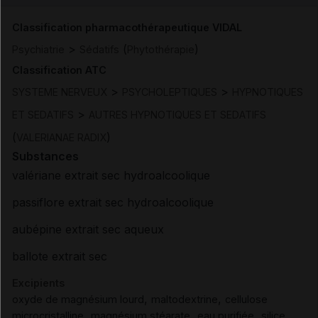
Classification pharmacothérapeutique VIDAL
>
(
)
Psychiatrie
Sédatifs
Phytothérapie
Classification ATC
>
>
SYSTEME NERVEUX
PSYCHOLEPTIQUES
HYPNOTIQUES
>
ET SEDATIFS
AUTRES HYPNOTIQUES ET SEDATIFS
(
)
VALERIANAE RADIX
Substances
valériane extrait sec hydroalcoolique
passiflore extrait sec hydroalcoolique
aubépine extrait sec aqueux
ballote extrait sec
Excipients
,
,
oxyde de magnésium lourd
maltodextrine
cellulose
,
,
,
microcristalline
magnésium stéarate
eau purifiée
silice