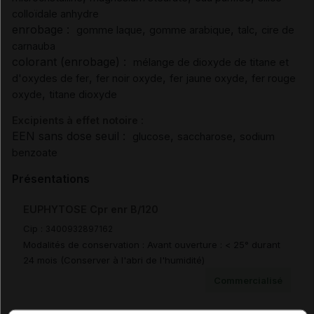
colloïdale anhydre
enrobage :
,
,
,
gomme laque
gomme arabique
talc
cire de
carnauba
colorant (enrobage) :
mélange de dioxyde de titane et
,
,
,
d'oxydes de fer
fer noir oxyde
fer jaune oxyde
fer rouge
,
oxyde
titane dioxyde
Excipients à effet notoire :
EEN sans dose seuil :
,
,
glucose
saccharose
sodium
benzoate
Présentations
EUPHYTOSE Cpr enr B/120
Cip :
3400932897162
Modalités de conservation : Avant ouverture : < 25° durant
24 mois (Conserver à l'abri de l'humidité)
Commercialisé