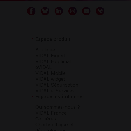
Espace produit
Boutique
VIDAL Expert
VIDAL Hoptimal
eVIDAL
VIDAL Mobile
VIDAL widget
VIDAL Sécurisation
VIDAL e-Services
Espace institutionnel
Qui sommes-nous ?
VIDAL France
Carrières
Charte éthique et
déontologique