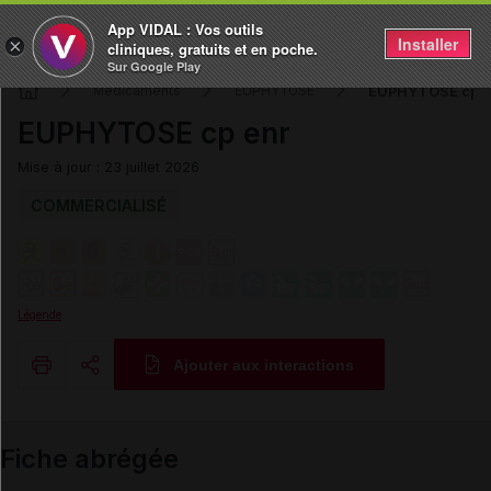
App VIDAL : Vos outils
Installer
×
cliniques, gratuits et en poche.
Sur Google Play
EUPHYTOSE cp e
Médicaments
EUPHYTOSE
EUPHYTOSE cp enr
Mise à jour : 23 juillet 2026
COMMERCIALISÉ
Légende
Ajouter aux interactions
Copier l'url
Fiche abrégée
Email