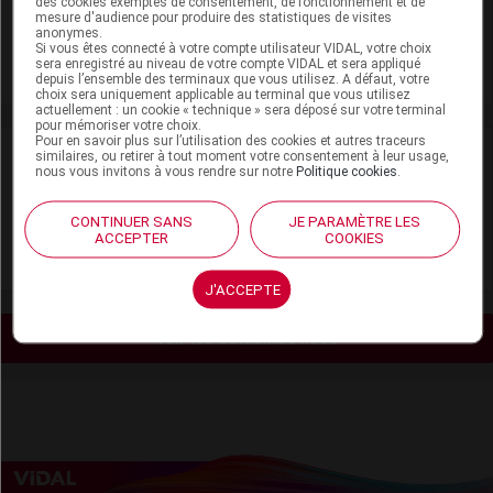
des cookies exemptés de consentement, de fonctionnement et de
mesure d'audience pour produire des statistiques de visites
Insomnie de l'enfant
anonymes.
Si vous êtes connecté à votre compte utilisateur VIDAL, votre choix
Trouble anxieux généralisé
sera enregistré au niveau de votre compte VIDAL et sera appliqué
depuis l’ensemble des terminaux que vous utilisez. A défaut, votre
choix sera uniquement applicable au terminal que vous utilisez
actuellement : un cookie « technique » sera déposé sur votre terminal
pour mémoriser votre choix.
Pour en savoir plus sur l’utilisation des cookies et autres traceurs
Ressources externes complémentaires
similaires, ou retirer à tout moment votre consentement à leur usage,
nous vous invitons à vous rendre sur notre
Politique cookies
.
En savoir plus le site du CRAT
:
CONTINUER SANS
JE PARAMÈTRE LES
Mélatonine - Allaitement
ACCEPTER
COOKIES
Mélatonine - Grossesse
J'ACCEPTE
Voir les actualités liées