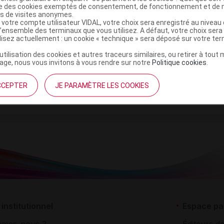
ise des cookies exemptés de consentement, de fonctionnement et de 
es de visites anonymes.
,
one
baryum sulfate
 votre compte utilisateur VIDAL, votre choix sera enregistré au nivea
l’ensemble des terminaux que vous utilisez. A défaut, votre choix ser
ilisez actuellement : un cookie « technique » sera déposé sur votre te
’utilisation des cookies et autres traceurs similaires, ou retirer à tou
usion vaginale Sach
ge, nous vous invitons à vous rendre sur notre
Politique cookies
.
Commercialisé
t ouverture : < 25° durant 24 mois
CCEPTER
JE PARAMÈTRE LES COOKIES
institutionnel
Espace pa