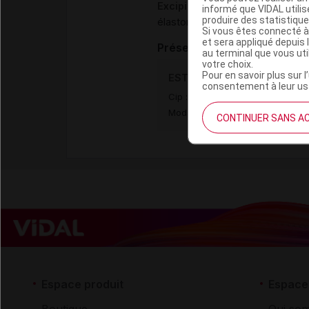
Excipients
informé que VIDAL util
produire des statistiqu
,
élastomère de silicone
dimétic
Si vous êtes connecté à
et sera appliqué depuis 
Présentation
au terminal que vous ut
votre choix.
Pour en savoir plus sur l
ESTRING 2 mg Système diff
consentement à leur usa
Cip :
3400927566189
Modalités de conservation : Avan
CONTINUER SANS A
Espace produit
Espace 