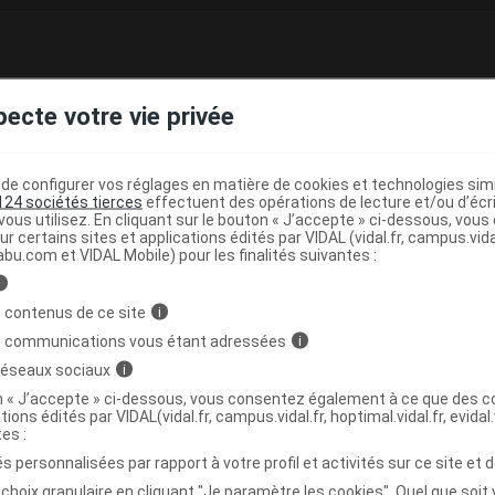
ffusion vaginal
pecte votre vie privée
e base de connaissances pharmacologiques et thérapeutiques,
té, en complément des documents réglementaires publiés.
e configurer vos réglages en matière de cookies et technologies simil
peutique VIDAL
124 sociétés tierces
effectuent des opérations de lecture et/ou d’écr
ous utilisez. En cliquant sur le bouton « J’accepte » ci-dessous, vou
>
>
énopause
Substitution d'hormones
Estrogènes
ur certains sites et applications édités par VIDAL (vidal.fr, campus.vidal.
abu.com et VIDAL Mobile) pour les finalités suivantes :
i
 contenus de ce site
i
>
 HORMONES SEXUELLES
HORMONES SEXUELLES ET
s communications vous étant adressées
i
>
>
 GENITALE
ESTROGENES
ESTROGENES
 réseaux sociaux
i
on « J’accepte » ci-dessous, vous consentez également à ce que des co
(
)
ES NON ASSOCIES
ESTRADIOL
tions édités par VIDAL(vidal.fr, campus.vidal.fr, hoptimal.vidal.fr, evidal.
tes :
s personnalisées par rapport à votre profil et activités sur ce site et d
choix granulaire en cliquant "Je paramètre les cookies". Quel que soit 