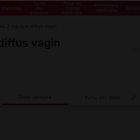
Santé
Prise en
Formations
Maladies
des
charge
Actual
médicales
patients
médicale
G 2 mg syst diffus vagin
iffus vagin
Fiche abrégée
Fiche DCI VIDAL