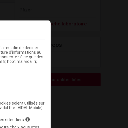
Pfizer
Voir la fiche laboratoire
VIDAL Recos
aires afin de décider
iture d’informations au
Ménopause
s consentez à ce que des
fr, hoptimal.vidal.fr,
Voir les actualités liées
okies soient utilisés sur
vidal.fr et VIDAL Mobile)
es sites tiers
i
votre choix, vous êtes