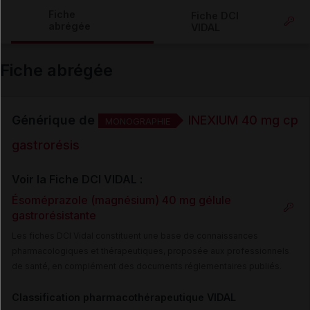
Copier l'url
Fiche
Fiche DCI
abrégée
VIDAL
Email
Fiche abrégée
Générique de
INEXIUM 40 mg cp
MONOGRAPHIE
gastrorésis
Voir la Fiche DCI VIDAL :
Ésoméprazole (magnésium) 40 mg gélule
gastrorésistante
Les fiches DCI Vidal constituent une base de connaissances
pharmacologiques et thérapeutiques, proposée aux professionnels
de santé, en complément des documents réglementaires publiés.
Classification pharmacothérapeutique VIDAL