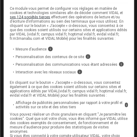
24 mois (Conserver dans son emballage, Conserver à l'abri
de l'humidité)
Ce module vous permet de configurer vos réglages en matière de
cookies et technologies similaires afin de décider comment VIDAL et
Commercialisé
ses 124 sociétés tierces
effectuent des opérations de lecture et/ou
d’écriture d’informations au sein des terminaux que vous utilisez. En
cliquant sur le bouton « J’accepte » ci-dessous, vous consentez à ce
que des cookies soient utilisés sur certains sites et applications édités
par VIDAL (vidal.fr, campus.vidal.fr, hoptimal.vidal.fr, evidal.vidal.fr,
ESOMEPRAZOLE ZYDUS 40 mg Gél gastro-rés
fr.m3manabu.com et VIDAL Mobile) pour les finalités suivantes :
Plq/28
Mesure d’audience
i
Cip :
3400922034348
Personnalisation des contenus de ce site
i
Modalités de conservation : Avant ouverture : < 25° durant
Personnalisation des communications vous étant adressées
i
24 mois (Conserver à l'abri de l'humidité, Conserver dans
son emballage)
Interaction avec les réseaux sociaux
i
Commercialisé
En cliquant sur le bouton « J’accepte » ci-dessous, vous consentez
également à ce que des cookies soient utilisés sur certains sites et
applications édités par VIDAL(vidal.fr, campus.vidal.fr, hoptimal.vidal.fr,
evidal.vidal.fr et VIDAL Mobile) pour les finalités suivantes :
Affichage de publicités personnalisées par rapport à votre profil et
i
activités sur ce site et des sites tiers
Laboratoire
Vous pouvez réaliser un choix granulaire en cliquant "Je paramètre les
cookies". Quel que soit votre choix, vous êtes informé que VIDAL utilise
des cookies exemptés de consentement, de fonctionnement et de
Zydus France
mesure d'audience pour produire des statistiques de visites
anonymes.
Si vous êtes connecté à votre compte utilisateur VIDAL, votre choix