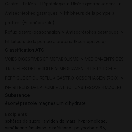
>
>
Gastro - Entéro - Hépatologie
Ulcère gastroduodénal
>
Antisécrétoires gastriques
Inhibiteurs de la pompe à
(
)
protons
Esoméprazole
>
>
Reflux gastro-oesophagien
Antisécrétoires gastriques
(
)
Inhibiteurs de la pompe à protons
Esoméprazole
Classification ATC
>
VOIES DIGESTIVES ET METABOLISME
MEDICAMENTS DES
>
TROUBLES DE L'ACIDITE
MEDICAMENTS DE L'ULCERE
>
PEPTIQUE ET DU REFLUX GASTRO-OESOPHAGIEN (RGO)
(
)
INHIBITEURS DE LA POMPE A PROTONS
ESOMEPRAZOLE
Substance
ésoméprazole magnésium dihydrate
Excipients
,
,
,
sphères de sucre
amidon de maïs
hypromellose
,
,
,
siméticone émulsion
siméticone
polysorbate 65