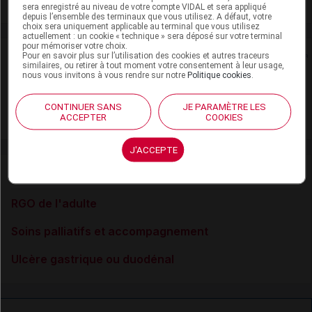
Voir la fiche laboratoire
sera enregistré au niveau de votre compte VIDAL et sera appliqué
depuis l’ensemble des terminaux que vous utilisez. A défaut, votre
choix sera uniquement applicable au terminal que vous utilisez
actuellement : un cookie « technique » sera déposé sur votre terminal
pour mémoriser votre choix.
Rein
Pour en savoir plus sur l’utilisation des cookies et autres traceurs
similaires, ou retirer à tout moment votre consentement à leur usage,
nous vous invitons à vous rendre sur notre
Politique cookies
.
Adaptation de posologie
CONTINUER SANS
JE PARAMÈTRE LES
Toxicité rénale
ACCEPTER
COOKIES
J'ACCEPTE
VIDAL Recos
RGO de l'adulte
Soins palliatifs et accompagnement
Ulcère gastrique ou duodénal