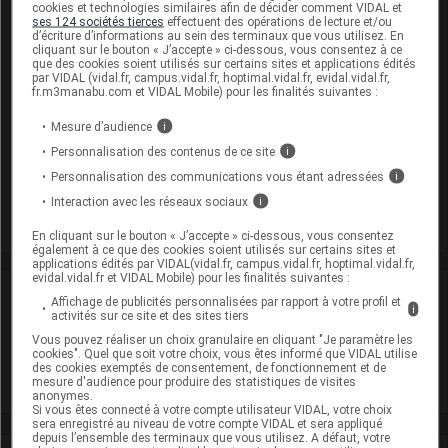
ESOMEPRAZOLE EVOLUGEN 20 mg Cpr gastro-rés
cookies et technologies similaires afin de décider comment VIDAL et
ses 124 sociétés tierces
effectuent des opérations de lecture et/ou
Plq alu/28
d’écriture d’informations au sein des terminaux que vous utilisez. En
cliquant sur le bouton « J’accepte » ci-dessous, vous consentez à ce
Remplacé par
ESOMEPRAZOLE EVOLUGEN PHARMA 20 mg
que des cookies soient utilisés sur certains sites et applications édités
par VIDAL (vidal.fr, campus.vidal.fr, hoptimal.vidal.fr, evidal.vidal.fr,
Gél gastro-rés Plq alu/28
fr.m3manabu.com et VIDAL Mobile) pour les finalités suivantes :
Cip :
3400927823435
Modalités de conservation : Avant ouverture : < 25° durant
Mesure d’audience
i
24 mois
Personnalisation des contenus de ce site
i
Après ouverture : durant 6 mois
Personnalisation des communications vous étant adressées
i
Supprimé
Interaction avec les réseaux sociaux
i
En cliquant sur le bouton « J’accepte » ci-dessous, vous consentez
également à ce que des cookies soient utilisés sur certains sites et
applications édités par VIDAL(vidal.fr, campus.vidal.fr, hoptimal.vidal.fr,
evidal.vidal.fr et VIDAL Mobile) pour les finalités suivantes :
Laboratoire
Affichage de publicités personnalisées par rapport à votre profil et
i
activités sur ce site et des sites tiers
Vous pouvez réaliser un choix granulaire en cliquant "Je paramètre les
Evolupharm
cookies". Quel que soit votre choix, vous êtes informé que VIDAL utilise
des cookies exemptés de consentement, de fonctionnement et de
mesure d'audience pour produire des statistiques de visites
Voir la fiche laboratoire
anonymes.
Si vous êtes connecté à votre compte utilisateur VIDAL, votre choix
sera enregistré au niveau de votre compte VIDAL et sera appliqué
depuis l’ensemble des terminaux que vous utilisez. A défaut, votre