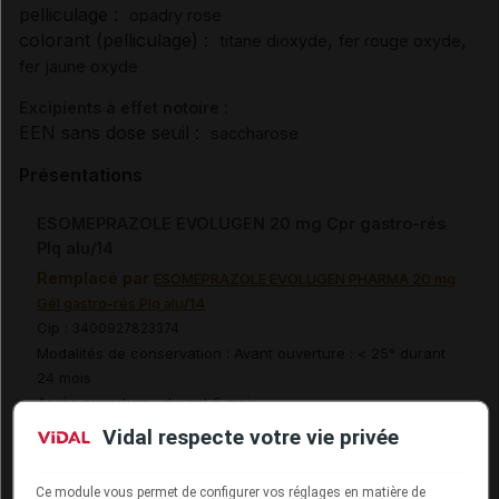
pelliculage :
opadry rose
colorant (pelliculage) :
,
,
titane dioxyde
fer rouge oxyde
fer jaune oxyde
Excipients à effet notoire :
EEN sans dose seuil :
saccharose
Présentations
ESOMEPRAZOLE EVOLUGEN 20 mg Cpr gastro-rés
Plq alu/14
Remplacé par
ESOMEPRAZOLE EVOLUGEN PHARMA 20 mg
Gél gastro-rés Plq alu/14
Cip :
3400927823374
Modalités de conservation : Avant ouverture : < 25° durant
24 mois
Après ouverture : durant 6 mois
Vidal respecte votre vie privée
Supprimé
Ce module vous permet de configurer vos réglages en matière de