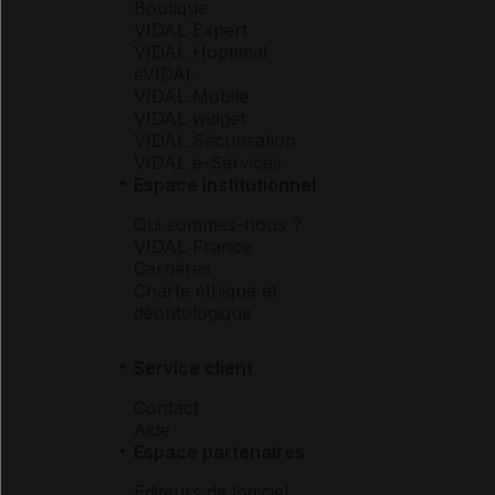
Boutique
VIDAL Expert
VIDAL Hoptimal
eVIDAL
VIDAL Mobile
VIDAL widget
VIDAL Sécurisation
VIDAL e-Services
Espace institutionnel
Qui sommes-nous ?
VIDAL France
Carrières
Charte éthique et
déontologique
Service client
Contact
Aide
Espace partenaires
Éditeurs de logiciel