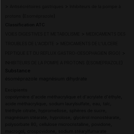
>
>
Antisécrétoires gastriques
Inhibiteurs de la pompe à
(
)
protons
Esoméprazole
Classification ATC
>
VOIES DIGESTIVES ET METABOLISME
MEDICAMENTS DES
>
TROUBLES DE L'ACIDITE
MEDICAMENTS DE L'ULCERE
>
PEPTIQUE ET DU REFLUX GASTRO-OESOPHAGIEN (RGO)
(
)
INHIBITEURS DE LA POMPE A PROTONS
ESOMEPRAZOLE
Substance
ésoméprazole magnésium dihydrate
Excipients
,
copolymère d'acide méthacrylique et d'acrylate d'éthyle
,
,
,
,
acide méthacrylique
sodium laurylsulfate
eau
talc
,
,
,
triéthyle citrate
hypromellose
sphères de sucre
,
,
,
magnésium stéarate
hyprolose
glycérol monostéarate
,
,
,
polysorbate 80
cellulose microcristalline
povidone
,
,
macrogol
crospovidone
sodium stéarylfumarate