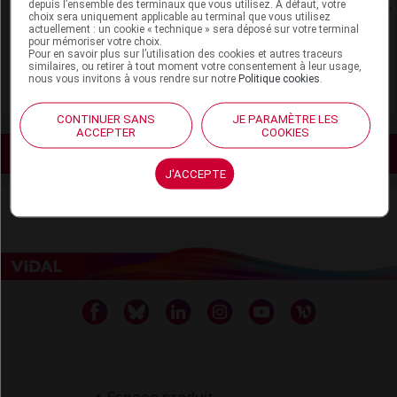
depuis l’ensemble des terminaux que vous utilisez. A défaut, votre
Rein
choix sera uniquement applicable au terminal que vous utilisez
actuellement : un cookie « technique » sera déposé sur votre terminal
pour mémoriser votre choix.
Adaptation de posologie
Pour en savoir plus sur l’utilisation des cookies et autres traceurs
similaires, ou retirer à tout moment votre consentement à leur usage,
nous vous invitons à vous rendre sur notre
Politique cookies
.
Toxicité rénale
CONTINUER SANS
JE PARAMÈTRE LES
ACCEPTER
COOKIES
Voir les actualités liées
J'ACCEPTE
Espace produit