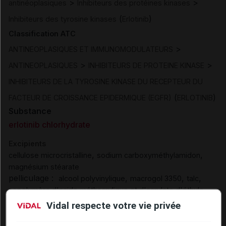
>
>
antinéoplasiques
Inhibiteurs des protéines kinases
(
)
Inhibiteurs des tyrosine kinases
Erlotinib
Classification ATC
>
ANTINEOPLASIQUES ET IMMUNOMODULATEURS
>
>
ANTINEOPLASIQUES
INHIBITEURS DE PROTEINE KINASE
INHIBITEURS DE LA TYROSINE KINASE DU RECEPTEUR DU
(
)
FACTEUR DE CROISSANCE EPIDERMIQUE (EGFR)
ERLOTINIB
Substance
erlotinib chlorhydrate
Excipients
,
,
cellulose microcristalline
sodium carboxyméthylamidon
magnésium stéarate
pelliculage :
,
,
,
alcool polyvinylique
macrogol 3350
talc
,
copolymère d'acide méthacrylique et d'acrylate d'éthyle
bicarbonate de sodium
Vidal respecte votre vie privée
colorant (pelliculage) :
titane dioxyde