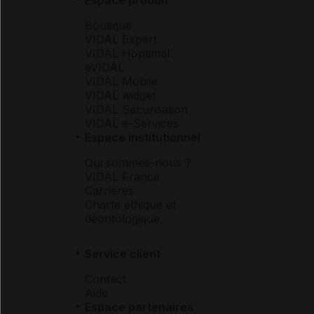
Boutique
VIDAL Expert
VIDAL Hoptimal
eVIDAL
VIDAL Mobile
VIDAL widget
VIDAL Sécurisation
VIDAL e-Services
Espace institutionnel
Qui sommes-nous ?
VIDAL France
Carrières
Charte éthique et
déontologique
Service client
Contact
Aide
Espace partenaires