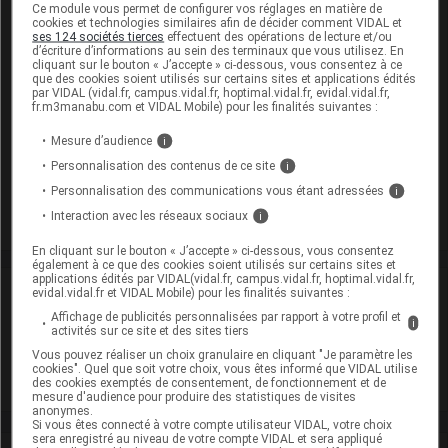
Ce module vous permet de configurer vos réglages en matière de
Excipients à effet notoire :
cookies et technologies similaires afin de décider comment VIDAL et
EEN sans dose seuil :
lactose monohydrate
ses 124 sociétés tierces
effectuent des opérations de lecture et/ou
d’écriture d’informations au sein des terminaux que vous utilisez. En
cliquant sur le bouton « J’accepte » ci-dessous, vous consentez à ce
Présentation
que des cookies soient utilisés sur certains sites et applications édités
par VIDAL (vidal.fr, campus.vidal.fr, hoptimal.vidal.fr, evidal.vidal.fr,
fr.m3manabu.com et VIDAL Mobile) pour les finalités suivantes :
ERLOTINIB SANDOZ 25 mg Cpr pell Plq/30
Mesure d’audience
i
Cip :
3400930142257
Modalités de conservation : Avant ouverture : durant 36 mois
Personnalisation des contenus de ce site
i
Personnalisation des communications vous étant adressées
i
Commercialisé
Interaction avec les réseaux sociaux
i
En cliquant sur le bouton « J’accepte » ci-dessous, vous consentez
également à ce que des cookies soient utilisés sur certains sites et
applications édités par VIDAL(vidal.fr, campus.vidal.fr, hoptimal.vidal.fr,
Laboratoire
evidal.vidal.fr et VIDAL Mobile) pour les finalités suivantes :
Affichage de publicités personnalisées par rapport à votre profil et
i
activités sur ce site et des sites tiers
Sandoz
Vous pouvez réaliser un choix granulaire en cliquant "Je paramètre les
cookies". Quel que soit votre choix, vous êtes informé que VIDAL utilise
des cookies exemptés de consentement, de fonctionnement et de
Voir la fiche laboratoire
mesure d'audience pour produire des statistiques de visites
anonymes.
Si vous êtes connecté à votre compte utilisateur VIDAL, votre choix
sera enregistré au niveau de votre compte VIDAL et sera appliqué