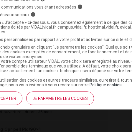
s communications vous étant adressées
i
 réseaux sociaux
i
on « J’accepte » ci-dessous, vous consentez également à ce que des co
tions édités par VIDAL(vidal.fr, campus.vidal.fr, hoptimal.vidal.fr, evidal.
tes :
,
,
,
mellose
croscarmellose sel de Na
talc
magnésium
s personnalisées par rapport à votre profil et activités sur ce site et d
choix granulaire en cliquant "Je paramètre les cookies". Quel que soit 
,
crogol 400
polysorbate 80
ise des cookies exemptés de consentement, de fonctionnement et de 
,
,
e dioxyde
fer jaune oxyde
fer rouge oxyde
es de visites anonymes.
 votre compte utilisateur VIDAL, votre choix sera enregistré au nivea
l’ensemble des terminaux que vous utilisez. A défaut, votre choix ser
ilisez actuellement : un cookie « technique » sera déposé sur votre te
e monohydrate
’utilisation des cookies et autres traceurs similaires, ou retirer à tou
ge, nous vous invitons à vous rendre sur notre
Politique cookies
.
Cpr pell Plq/30x1
CCEPTER
JE PARAMÈTRE LES COOKIES
Commercialisé
t ouverture : durant 36 mois
Cpr pell Plq/90x1