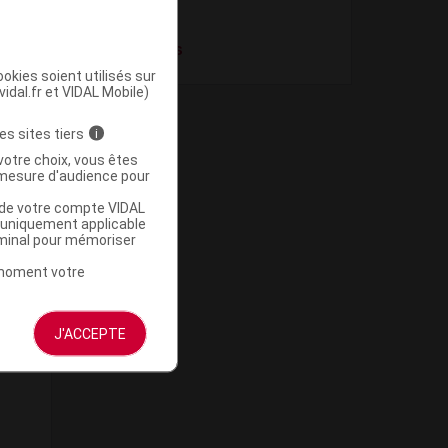
chronique
Post-infarctus
okies soient utilisés sur
vidal.fr et VIDAL Mobile)
es sites tiers
i
votre choix, vous êtes
mesure d'audience pour
u de votre compte VIDAL
a uniquement applicable
rminal pour mémoriser
t moment votre
J'ACCEPTE