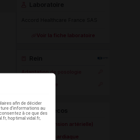
Laboratoire
Accord Healthcare France SAS
Voir la fiche laboratoire
Rein
Adaptation de posologie
Toxicité rénale
aires afin de décider
iture d’informations au
VIDAL Recos
s consentez à ce que des
fr, hoptimal.vidal.fr,
HTA (hypertension artérielle)
Insuffisance cardiaque