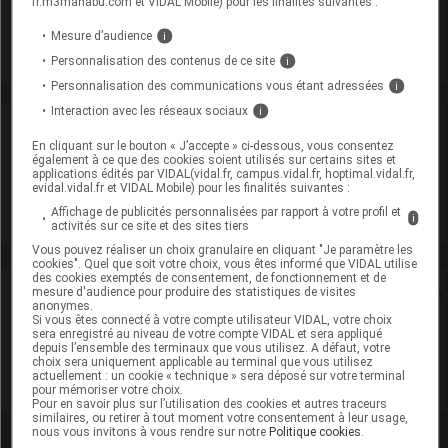
congeler)
fr.m3manabu.com et VIDAL Mobile) pour les finalités suivantes :
Commercialisé
Mesure d’audience
i
Personnalisation des contenus de ce site
i
Personnalisation des communications vous étant adressées
i
Interaction avec les réseaux sociaux
i
Laboratoire
En cliquant sur le bouton « J’accepte » ci-dessous, vous consentez
également à ce que des cookies soient utilisés sur certains sites et
applications édités par VIDAL(vidal.fr, campus.vidal.fr, hoptimal.vidal.fr,
AbbVie
evidal.vidal.fr et VIDAL Mobile) pour les finalités suivantes :
Affichage de publicités personnalisées par rapport à votre profil et
Voir la fiche laboratoire
i
activités sur ce site et des sites tiers
Vous pouvez réaliser un choix granulaire en cliquant "Je paramètre les
cookies". Quel que soit votre choix, vous êtes informé que VIDAL utilise
des cookies exemptés de consentement, de fonctionnement et de
Rein
mesure d'audience pour produire des statistiques de visites
anonymes.
Si vous êtes connecté à votre compte utilisateur VIDAL, votre choix
sera enregistré au niveau de votre compte VIDAL et sera appliqué
Adaptation de posologie
depuis l’ensemble des terminaux que vous utilisez. A défaut, votre
choix sera uniquement applicable au terminal que vous utilisez
Toxicité rénale
actuellement : un cookie « technique » sera déposé sur votre terminal
pour mémoriser votre choix.
Pour en savoir plus sur l’utilisation des cookies et autres traceurs
similaires, ou retirer à tout moment votre consentement à leur usage,
nous vous invitons à vous rendre sur notre
Politique cookies
.