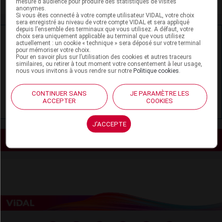
mesure d'audience pour produire des statistiques de visites
anonymes.
Si vous êtes connecté à votre compte utilisateur VIDAL, votre choix
sera enregistré au niveau de votre compte VIDAL et sera appliqué
depuis l’ensemble des terminaux que vous utilisez. A défaut, votre
choix sera uniquement applicable au terminal que vous utilisez
Ressources externes complémentaires
actuellement : un cookie « technique » sera déposé sur votre terminal
pour mémoriser votre choix.
Pour en savoir plus sur l’utilisation des cookies et autres traceurs
En savoir plus le site du CRAT
:
similaires, ou retirer à tout moment votre consentement à leur usage,
nous vous invitons à vous rendre sur notre
Politique cookies
.
Védolizumab - Allaitement
CONTINUER SANS
JE PARAMÈTRE LES
Védolizumab - Grossesse
ACCEPTER
COOKIES
J'ACCEPTE
Voir les actualités liées