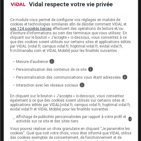
congeler)
Vidal respecte votre vie privée
Commercialisé
Ce module vous permet de configurer vos réglages en matière de
cookies et technologies similaires afin de décider comment VIDAL et
ses 124 sociétés tierces
effectuent des opérations de lecture et/ou
d’écriture d’informations au sein des terminaux que vous utilisez. En
cliquant sur le bouton « J’accepte » ci-dessous, vous consentez à ce
Laboratoire
que des cookies soient utilisés sur certains sites et applications édités
par VIDAL (vidal.fr, campus.vidal.fr, hoptimal.vidal.fr, evidal.vidal.fr,
fr.m3manabu.com et VIDAL Mobile) pour les finalités suivantes :
TAKEDA FRANCE
Mesure d’audience
i
Personnalisation des contenus de ce site
i
Voir la fiche laboratoire
Personnalisation des communications vous étant adressées
i
Interaction avec les réseaux sociaux
i
VIDAL Recos
En cliquant sur le bouton « J’accepte » ci-dessous, vous consentez
également à ce que des cookies soient utilisés sur certains sites et
applications édités par VIDAL(vidal.fr, campus.vidal.fr, hoptimal.vidal.fr,
Biomédicaments (anticorps monoclonaux
evidal.vidal.fr et VIDAL Mobile) pour les finalités suivantes :
et protéines de fusion)
Affichage de publicités personnalisées par rapport à votre profil et
i
activités sur ce site et des sites tiers
Crohn (maladie de)
Vous pouvez réaliser un choix granulaire en cliquant "Je paramètre les
cookies". Quel que soit votre choix, vous êtes informé que VIDAL utilise
des cookies exemptés de consentement, de fonctionnement et de
Rectocolite hémorragique