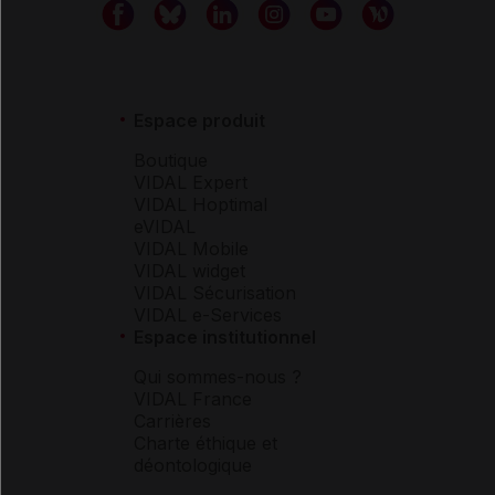
Espace produit
Boutique
VIDAL Expert
VIDAL Hoptimal
eVIDAL
VIDAL Mobile
VIDAL widget
VIDAL Sécurisation
VIDAL e-Services
Espace institutionnel
Qui sommes-nous ?
VIDAL France
Carrières
Charte éthique et
déontologique