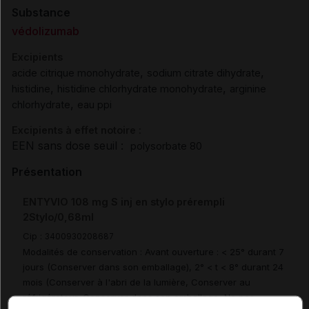
Substance
védolizumab
Excipients
,
,
acide citrique monohydrate
sodium citrate dihydrate
,
,
histidine
histidine chlorhydrate monohydrate
arginine
,
chlorhydrate
eau ppi
Excipients à effet notoire :
EEN sans dose seuil :
polysorbate 80
Présentation
ENTYVIO 108 mg S inj en stylo prérempli
2Stylo/0,68ml
Cip :
3400930208687
Modalités de conservation : Avant ouverture : < 25° durant 7
jours (Conserver dans son emballage), 2° < t < 8° durant 24
mois (Conserver à l'abri de la lumière, Conserver au
réfrigérateur, Conserver dans son emballage, Ne pas