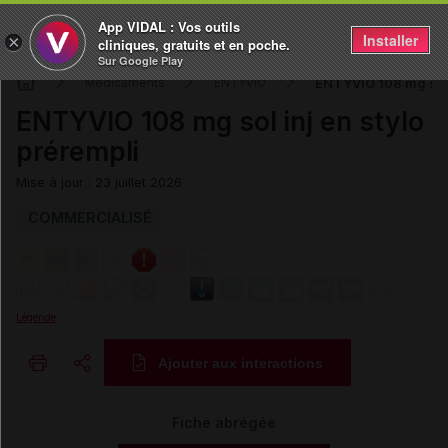
App VIDAL : Vos outils
Installer
×
cliniques, gratuits et en poche.
Sur Google Play
ENTYVIO 108 mg sol i
Médicaments
ENTYVIO
ENTYVIO 108 mg sol inj en stylo
prérempli
Mise à jour : 23 juillet 2026
COMMERCIALISÉ
Légende
Ajouter aux interactions
Copier l'url
Fiche abrégée