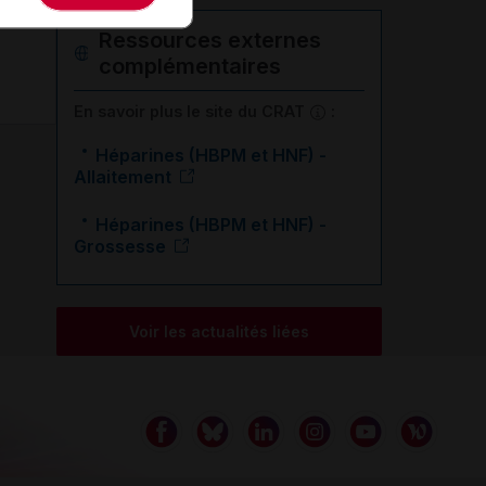
Ressources externes
complémentaires
En savoir plus le site du CRAT
:
Héparines (HBPM et HNF) -
Allaitement
Héparines (HBPM et HNF) -
Grossesse
Voir les actualités liées