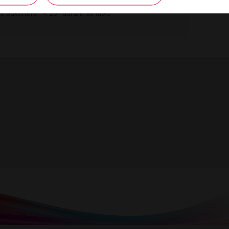
Commercialisé
t ouverture : < 25° durant 36 mois