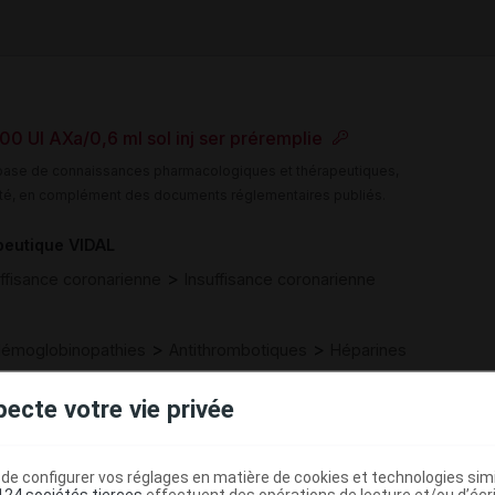
UI AXa/0,6 ml sol inj ser préremplie
e base de connaissances pharmacologiques et thérapeutiques,
té, en complément des documents réglementaires publiés.
peutique VIDAL
>
uffisance coronarienne
Insuffisance coronarienne
>
>
émoglobinopathies
Antithrombotiques
Héparines
(
)
jectable)
Héparines de bas poids moléculaire
pecte votre vie privée
>
>
ETIQUES
ANTITHROMBOTIQUES
e configurer vos réglages en matière de cookies et technologies simil
(
)
E DE L'HEPARINE
ENOXAPARINE
124 sociétés tierces
effectuent des opérations de lecture et/ou d’écr