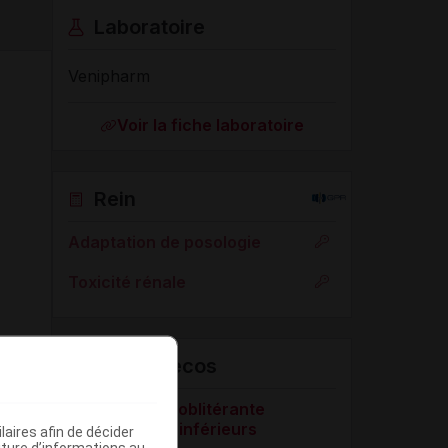
Laboratoire
Venipharm
Voir la fiche laboratoire
Rein
Adaptation de posologie
Toxicité rénale
VIDAL Recos
Artériopathie oblitérante
des membres inférieurs
aires afin de décider
iture d’informations au