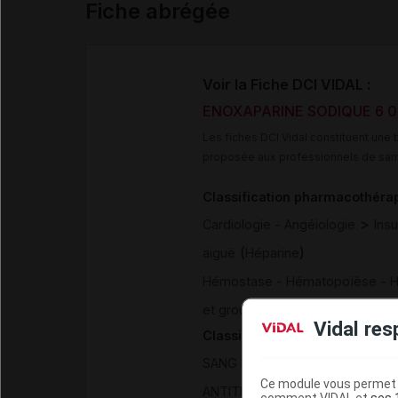
Fiche abrégée
Voir la Fiche DCI VIDAL :
ENOXAPARINE SODIQUE 6 000 
Les fiches DCI Vidal constituent un
proposée aux professionnels de san
Classification pharmacothéra
>
Cardiologie - Angéiologie
Ins
(
)
aiguë
Héparine
Hémostase - Hématopoïèse - H
et groupe de l'héparine (voie in
Vidal res
Classification ATC
SANG ET ORGANES HEMATOPOI
Ce module vous permet d
>
ANTITHROMBOTIQUES
GROUP
comment VIDAL et
ses 