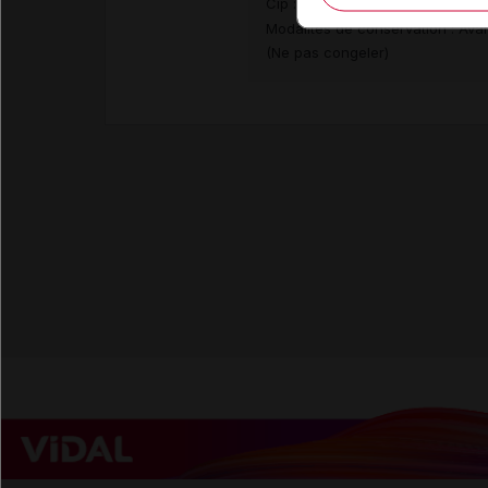
Cip :
3400930253588
Modalités de conservation : Avan
(Ne pas congeler)