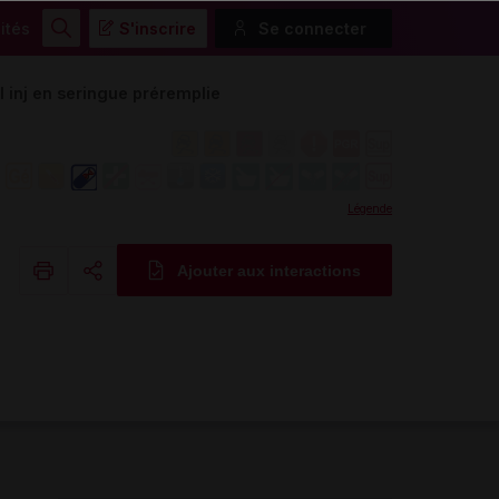
ités
S'inscrire
Se connecter
Rechercher
inj en seringue préremplie
Légende
Ajouter aux interactions
Copier l'url
Email