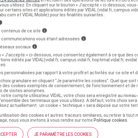
ous utilisez. En cliquant sur le bouton « J’accepte » ci-dessous, vou
ur certains sites et applications édités par VIDAL (vidal.fr, campus.vidal.
abu.com et VIDAL Mobile) pour les finalités suivantes :
i
 contenus de ce site
i
s communications vous étant adressées
i
 réseaux sociaux
i
m
on « J’accepte » ci-dessous, vous consentez également à ce que des co
tions édités par VIDAL(vidal.fr, campus.vidal.fr, hoptimal.vidal.fr, evidal.
tes :
s personnalisées par rapport à votre profil et activités sur ce site et d
0 UI (60 mg)/0,6 ml S inj en
choix granulaire en cliquant "Je paramètre les cookies". Quel que soit 
0,6ml
ise des cookies exemptés de consentement, de fonctionnement et de 
es de visites anonymes.
Commercialisé
 votre compte utilisateur VIDAL, votre choix sera enregistré au nivea
t ouverture : < 25° durant 36 mois
l’ensemble des terminaux que vous utilisez. A défaut, votre choix ser
ilisez actuellement : un cookie « technique » sera déposé sur votre te
’utilisation des cookies et autres traceurs similaires, ou retirer à tou
ge, nous vous invitons à vous rendre sur notre
Politique cookies
.
0 UI (60 mg)/0,6 ml S inj en
,6ml
CCEPTER
JE PARAMÈTRE LES COOKIES