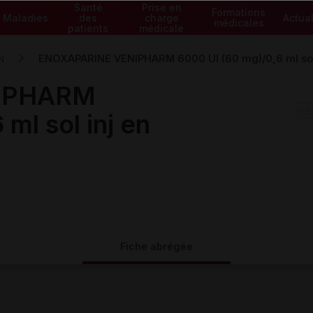
Santé
Prise en
Formations
Maladies
des
charge
Actual
médicales
patients
médicale
ENOXAPARINE VENIPHARM 6000 UI (60 mg)/0,6 ml sol 
N
IPHARM
ml sol inj en
Fiche abrégée