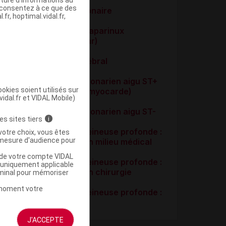
s consentez à ce que des
Embolie pulmonaire
fr, hoptimal.vidal.fr,
HBPM et fondaparinux
(traitement par)
Infarctus cérébral
Syndrome coronarien aigu ST+
okies soient utilisés sur
(Infarctus du myocarde)
vidal.fr et VIDAL Mobile)
Syndrome coronarien aigu ST-
es sites tiers
i
Thrombose veineuse profonde :
votre choix, vous êtes
mesure d'audience pour
prophylaxie en milieu médical
u de votre compte VIDAL
Thrombose veineuse profonde :
a uniquement applicable
prophylaxie en chirurgie
rminal pour mémoriser
t moment votre
Thrombose veineuse profonde :
traitement
J'ACCEPTE