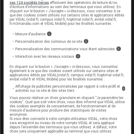
ses 124 sociétés tierces
effectuent des opérations de lecture et/ou
congeler), < 25° durant 4 semaines (Une seule fois pour
d’écriture d’informations au sein des terminaux que vous utilisez. En
l'usage ambulatoire)
cliquant sur le bouton « J’accepte » ci-dessous, vous consentez à ce
que des cookies soient utilisés sur certains sites et applications édités
Après ouverture : < 25° durant 6 heures (Utiliser
par VIDAL (vidal.fr, campus.vidal.fr, hoptimal.vidal.fr, evidal.vidal.fr,
immédiatement)
fr.m3manabu.com et VIDAL Mobile) pour les finalités suivantes :
Commercialisé
Mesure d’audience
i
Personnalisation des contenus de ce site
i
Personnalisation des communications vous étant adressées
i
Interaction avec les réseaux sociaux
i
Laboratoire
En cliquant sur le bouton « J’accepte » ci-dessous, vous consentez
également à ce que des cookies soient utilisés sur certains sites et
applications édités par VIDAL(vidal.fr, campus.vidal.fr, hoptimal.vidal.fr,
Teva Santé
evidal.vidal.fr et VIDAL Mobile) pour les finalités suivantes :
Affichage de publicités personnalisées par rapport à votre profil et
Voir la fiche laboratoire
i
activités sur ce site et des sites tiers
Vous pouvez réaliser un choix granulaire en cliquant "Je paramètre les
cookies". Quel que soit votre choix, vous êtes informé que VIDAL utilise
des cookies exemptés de consentement, de fonctionnement et de
Rein
mesure d'audience pour produire des statistiques de visites
anonymes.
Si vous êtes connecté à votre compte utilisateur VIDAL, votre choix
sera enregistré au niveau de votre compte VIDAL et sera appliqué
Adaptation de posologie
depuis l’ensemble des terminaux que vous utilisez. A défaut, votre
choix sera uniquement applicable au terminal que vous utilisez