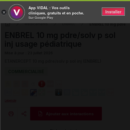
App VIDAL : Vos outils
Installer
×
cliniques, gratuits et en poche.
Sur Google Play
ENBREL 10 mg pdre/sol
Médicaments
ENBREL
ENBREL 10 mg pdre/solv p sol
inj usage pédiatrique
Mise à jour : 23 juillet 2026
ETANERCEPT 10 mg pdre/solv p sol inj (ENBREL)
COMMERCIALISÉ
Légende
Ajouter aux interactions
Copier l'url