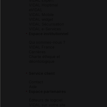
VIDAL Expert
VIDAL Hoptimal
eVIDAL
VIDAL Mobile
VIDAL widget
VIDAL Sécurisation
VIDAL e-Services
Espace institutionnel
Qui sommes-nous ?
VIDAL France
Carrières
Charte éthique et
déontologique
Service client
Contact
Aide
Espace partenaires
Éditeurs de logiciel
VIDAL sur votre site