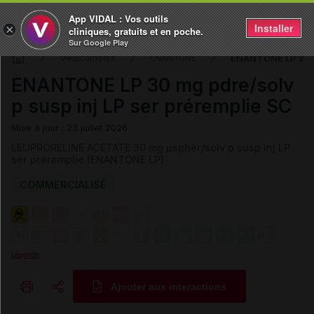
App VIDAL : Vos outils
Installer
×
cliniques, gratuits et en poche.
Sur Google Play
ENANTONE LP 30 mg
Médicaments
ENANTONE
ENANTONE LP 30 mg pdre/solv
p susp inj LP ser préremplie SC
Mise à jour : 23 juillet 2026
LEUPRORELINE ACETATE 30 mg µsphèr/solv p susp inj LP
ser préremplie (ENANTONE LP)
COMMERCIALISÉ
Légende
Ajouter aux interactions