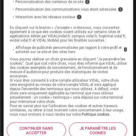
Personnalisation des contenus de ce site
i
Cip :
3400938458381
Personnalisation des communications vous étant adressées
i
Modalités de conservation : Avant ouverture : < 25° durant
Interaction avec les réseaux sociaux
i
36 mois (Conserver à l'abri de la lumière, Conserver dans
son emballage)
En cliquant sur le bouton « J’accepte » ci-dessous, vous consentez
également à ce que des cookies soient utilisés sur certains sites et
Commercialisé
applications édités par VIDAL(vidal.fr, campus.vidal.fr, hoptimal.vidal.fr,
evidal.vidal.fr et VIDAL Mobile) pour les finalités suivantes :
Affichage de publicités personnalisées par rapport à votre profil et
i
activités sur ce site et des sites tiers
Vous pouvez réaliser un choix granulaire en cliquant "Je paramètre les
Laboratoire
cookies". Quel que soit votre choix, vous êtes informé que VIDAL utilise
des cookies exemptés de consentement, de fonctionnement et de
mesure d'audience pour produire des statistiques de visites
anonymes.
Takeda France SAS
Si vous êtes connecté à votre compte utilisateur VIDAL, votre choix
sera enregistré au niveau de votre compte VIDAL et sera appliqué
depuis l’ensemble des terminaux que vous utilisez. A défaut, votre
Voir la fiche laboratoire
choix sera uniquement applicable au terminal que vous utilisez
actuellement : un cookie « technique » sera déposé sur votre terminal
pour mémoriser votre choix.
Pour en savoir plus sur l’utilisation des cookies et autres traceurs
similaires, ou retirer à tout moment votre consentement à leur usage,
Rein
nous vous invitons à vous rendre sur notre
Politique cookies
.
Adaptation de posologie
CONTINUER SANS
JE PARAMÈTRE LES
ACCEPTER
COOKIES