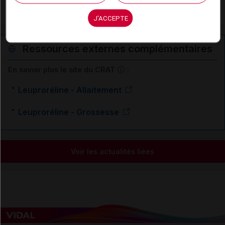
Toxicité rénale
J'ACCEPTE
Ressources externes complémentaires
En savoir plus le site du CRAT
:
Leuproréline - Allaitement
Leuproréline - Grossesse
Voir les actualités liées