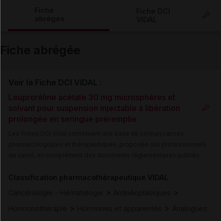
Copier l'url
Fiche
Fiche DCI
abrégée
VIDAL
Email
Fiche abrégée
Voir la Fiche DCI VIDAL :
Leuproréline acétate 30 mg microsphères et
solvant pour suspension injectable à libération
prolongée en seringue préremplie
Les fiches DCI Vidal constituent une base de connaissances
pharmacologiques et thérapeutiques, proposée aux professionnels
de santé, en complément des documents réglementaires publiés.
Classification pharmacothérapeutique VIDAL
>
>
Cancérologie - Hématologie
Antinéoplasiques
>
>
Hormonothérapie
Hormones et apparentés
Analogues