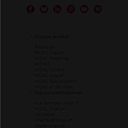
Espace produit
Boutique
VIDAL Expert
VIDAL Hoptimal
eVIDAL
VIDAL Mobile
VIDAL widget
VIDAL Sécurisation
VIDAL e-Services
Espace institutionnel
Qui sommes-nous ?
VIDAL France
Carrières
Charte éthique et
déontologique