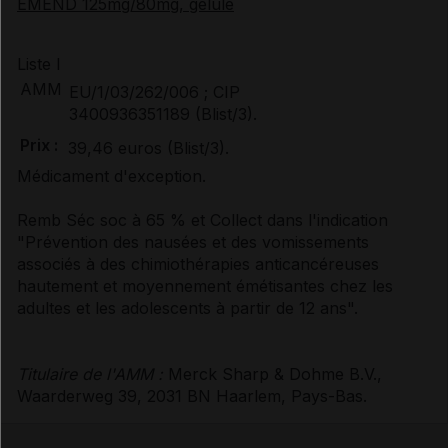
EMEND 125mg/80mg, gélule
Liste I
AMM
EU/1/03/262/006 ; CIP
3400936351189 (Blist/3).
Prix :
39,46 euros (Blist/3).
Médicament d'exception.
Remb Séc soc à 65 % et Collect dans l'indication
"Prévention des nausées et des vomissements
associés à des chimiothérapies anticancéreuses
hautement et moyennement émétisantes chez les
adultes et les adolescents à partir de 12 ans".
Titulaire de l'AMM :
Merck Sharp & Dohme B.V.,
Waarderweg 39, 2031 BN Haarlem, Pays-Bas.