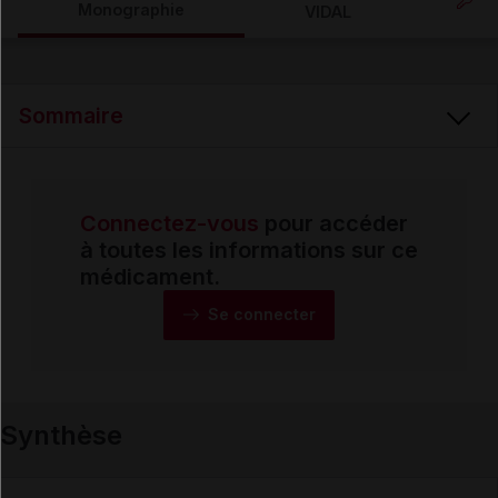
Monographie
VIDAL
Email
Sommaire
Connectez-vous
pour accéder
Synthèse
à toutes les informations sur ce
médicament.
Monographie
Se connecter
Formes et présentations
Synthèse
Composition