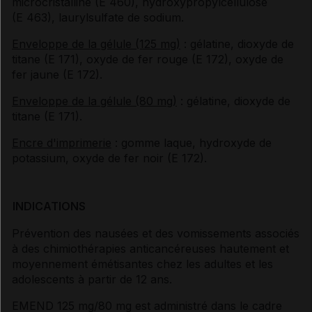
microcristalline (E 460), hydroxypropylcellulose
(E 463), laurylsulfate de sodium.
Enveloppe de la gélule (125 mg)
: gélatine, dioxyde de
titane (E 171), oxyde de fer rouge (E 172), oxyde de
fer jaune (E 172).
Enveloppe de la gélule (80 mg)
: gélatine, dioxyde de
titane (E 171).
Encre d'imprimerie
: gomme laque, hydroxyde de
potassium, oxyde de fer noir (E 172).
INDICATIONS
Prévention des nausées et des vomissements associés
à des chimiothérapies anticancéreuses hautement et
moyennement émétisantes chez les adultes et les
adolescents à partir de 12 ans.
EMEND 125 mg/80 mg est administré dans le cadre