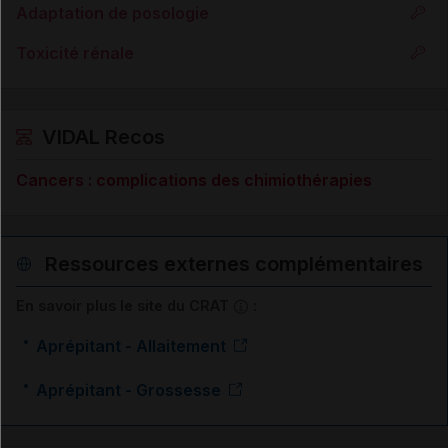
Adaptation de posologie
Toxicité rénale
VIDAL Recos
Cancers : complications des chimiothérapies
Ressources externes complémentaires
En savoir plus le site du CRAT
:
Aprépitant - Allaitement
Aprépitant - Grossesse