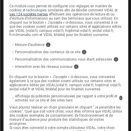
Ce module vous permet de configurer vos réglages en matière de
FERTILITÉ/GROSSESSE/ALLAITEMENT
cookies et technologies similaires afin de décider comment VIDAL et
ses 124 sociétés tierces
effectuent des opérations de lecture et/ou
Contraception chez les hommes et les femmes
d’écriture d’informations au sein des terminaux que vous utilisez. En
cliquant sur le bouton « J’accepte » ci-dessous, vous consentez à ce
que des cookies soient utilisés sur certains sites et applications édités
L'efficacité des contraceptifs hormonaux peut être
par VIDAL (vidal.fr, campus.vidal.fr, hoptimal.vidal.fr, evidal.vidal.fr,
fr.m3manabu.com et VIDAL Mobile) pour les finalités suivantes :
réduite pendant l'administration d'EMEND et au cours
des 28 jours qui la suivent. Des méthodes alternatives
Mesure d’audience
i
de contraception non hormonale doivent être utilisées
Personnalisation des contenus de ce site
i
au cours du traitement par EMEND et pendant les
Personnalisation des communications vous étant adressées
i
2 mois qui suivent la dernière prise d'EMEND (voir
Interaction avec les réseaux sociaux
i
rubriques
Mises en garde et précautions d'emploi
et
Interactions
).
En cliquant sur le bouton « J’accepte » ci-dessous, vous consentez
également à ce que des cookies soient utilisés sur certains sites et
applications édités par VIDAL(vidal.fr, campus.vidal.fr, hoptimal.vidal.fr,
Grossesse
evidal.vidal.fr et VIDAL Mobile) pour les finalités suivantes :
Affichage de publicités personnalisées par rapport à votre profil et
Il n'y a pas de données cliniques disponibles sur
i
activités sur ce site et des sites tiers
l'utilisation de l'aprépitant chez la femme enceinte. La
Vous pouvez réaliser un choix granulaire en cliquant "Je paramètre les
toxicité potentielle de l'aprépitant sur la reproduction
cookies". Quel que soit votre choix, vous êtes informé que VIDAL utilise
des cookies exemptés de consentement, de fonctionnement et de
n'a pas été complètement décrite, car les niveaux
mesure d'audience pour produire des statistiques de visites
d'exposition supérieurs à ceux obtenus chez l'homme
anonymes.
Si vous êtes connecté à votre compte utilisateur VIDAL, votre choix
en thérapeutique à la dose de 125 mg/80 mg n'ont pu