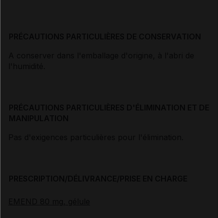
PRÉCAUTIONS PARTICULIÈRES DE CONSERVATION
A conserver dans l'emballage d'origine, à l'abri de
l'humidité.
PRÉCAUTIONS PARTICULIÈRES D'ÉLIMINATION ET DE
MANIPULATION
Pas d'exigences particulières pour l'élimination.
PRESCRIPTION/DÉLIVRANCE/PRISE EN CHARGE
EMEND 80 mg, gélule