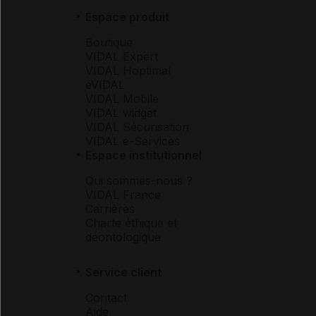
Espace produit
Boutique
VIDAL Expert
VIDAL Hoptimal
eVIDAL
VIDAL Mobile
VIDAL widget
VIDAL Sécurisation
VIDAL e-Services
Espace institutionnel
Qui sommes-nous ?
VIDAL France
Carrières
Charte éthique et
déontologique
Service client
Contact
Aide