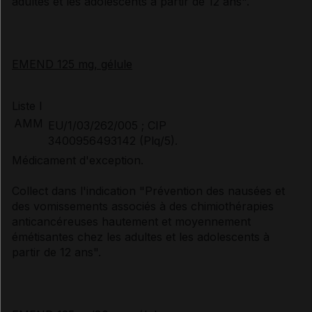
adultes et les adolescents à partir de 12 ans".
EMEND 125 mg, gélule
Liste I
AMM
EU/1/03/262/005 ; CIP
3400956493142 (Plq/5).
Médicament d'exception.
Collect dans l'indication "Prévention des nausées et
des vomissements associés à des chimiothérapies
anticancéreuses hautement et moyennement
émétisantes chez les adultes et les adolescents à
partir de 12 ans".