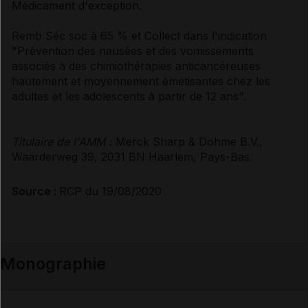
Médicament d'exception.
Remb Séc soc à 65 % et Collect dans l'indication
"Prévention des nausées et des vomissements
associés à des chimiothérapies anticancéreuses
hautement et moyennement émétisantes chez les
adultes et les adolescents à partir de 12 ans".
Titulaire de l'AMM :
Merck Sharp & Dohme B.V.,
Waarderweg 39, 2031 BN Haarlem, Pays-Bas.
Source :
RCP du 19/08/2020
Monographie