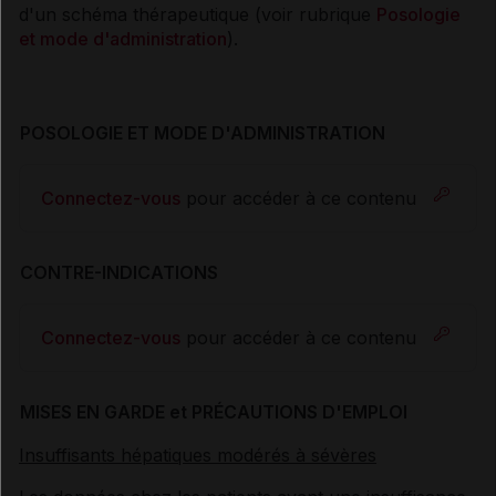
d'un schéma thérapeutique (voir rubrique
Posologie
et mode d'administration
).
POSOLOGIE ET MODE D'ADMINISTRATION
Connectez-vous
pour accéder à ce contenu
CONTRE-INDICATIONS
Connectez-vous
pour accéder à ce contenu
MISES EN GARDE et PRÉCAUTIONS D'EMPLOI
Insuffisants hépatiques modérés à sévères