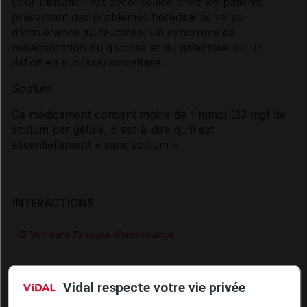
Leur utilisation est déconseillée chez les patients
présentant des problèmes héréditaires rares
d'intolérance au fructose, un syndrome de
malabsorption du glucose et du galactose ou un
déficit en sucrase/isomaltase.
Sodium
Ce médicament contient moins de 1 mmol (23 mg) de
sodium par gélule, c'est-à-dire qu'il est
essentiellement « sans sodium ».
INTERACTIONS
Voir dans l'analyse d'ordonnance
Connectez-vous
pour accéder à ce contenu
Vidal respecte votre vie privée