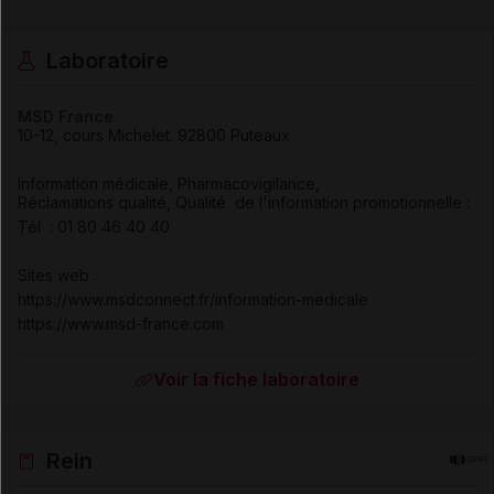
Laboratoire
MSD France
10-12, cours Michelet
.
92800
Puteaux
Information médicale, Pharmacovigilance,
Réclamations qualité, Qualité de l'information promotionnelle :
Tél : 01 80 46 40 40
Sites web :
https://www.msdconnect.fr/information-medicale
https://www.msd-france.com
Voir la fiche laboratoire
Rein