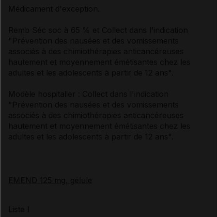
Médicament d'exception.
Remb Séc soc à 65 % et Collect dans l'indication
"Prévention des nausées et des vomissements
associés à des chimiothérapies anticancéreuses
hautement et moyennement émétisantes chez les
adultes et les adolescents à partir de 12 ans".
Modèle hospitalier : Collect dans l'indication
"Prévention des nausées et des vomissements
associés à des chimiothérapies anticancéreuses
hautement et moyennement émétisantes chez les
adultes et les adolescents à partir de 12 ans".
EMEND 125 mg, gélule
Liste I