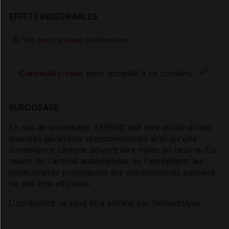
EFFETS INDÉSIRABLES
Voir dans l'analyse d'ordonnance
Connectez-vous
pour accéder à ce contenu
SURDOSAGE
En cas de surdosage, EMEND doit être arrêté et des
mesures générales symptomatiques ainsi qu'une
surveillance clinique doivent être mises en œuvre. En
raison de l'activité antiémétique de l'aprépitant, les
médicaments provoquant des vomissements peuvent
ne pas être efficaces.
L'aprépitant ne peut être éliminé par hémodialyse.