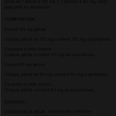
Boîte de 1 gélule à 125 mg + 2 gélules à 80 mg, sous
plaquette en aluminium.
COMPOSITION
Emend 125 mg gélule
Chaque gélule de 125 mg contient 125 mg d'aprépitant.
Excipient à effet notoire
Chaque gélule contient 125 mg de saccharose.
Emend 80 mg gélule
Chaque gélule de 80 mg contient 80 mg d'aprépitant.
Excipient à effet notoire
Chaque gélule contient 80 mg de saccharose.
Excipients :
Contenu de la gélule
: saccharose, cellulose