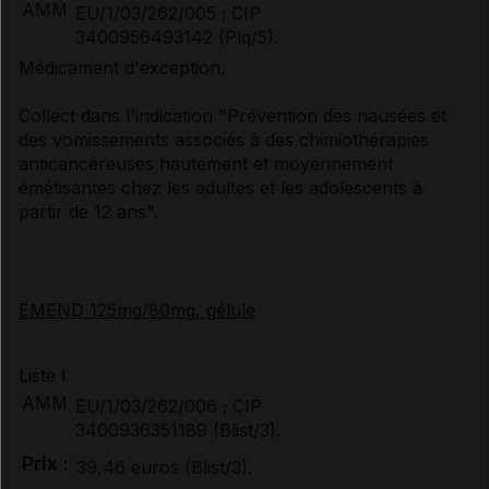
AMM
EU/1/03/262/005 ; CIP
3400956493142 (Plq/5).
Médicament d'exception.
Collect dans l'indication "Prévention des nausées et
des vomissements associés à des chimiothérapies
anticancéreuses hautement et moyennement
émétisantes chez les adultes et les adolescents à
partir de 12 ans".
EMEND 125mg/80mg, gélule
Liste I
AMM
EU/1/03/262/006 ; CIP
3400936351189 (Blist/3).
Prix :
39,46 euros (Blist/3).