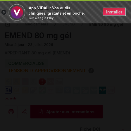
App VIDAL : Vos outils
Installer
×
cliniques, gratuits et en poche.
Sur Google Play
EMEND 80 mg gél
Médicaments
EMEND
EMEND 80 mg gél
Mise à jour : 23 juillet 2026
APREPITANT 80 mg gél (EMEND)
COMMERCIALISÉ
TENSION D'APPROVISIONNEMENT
Légende
Ajouter aux interactions
Copier l'url
Fiche DCI