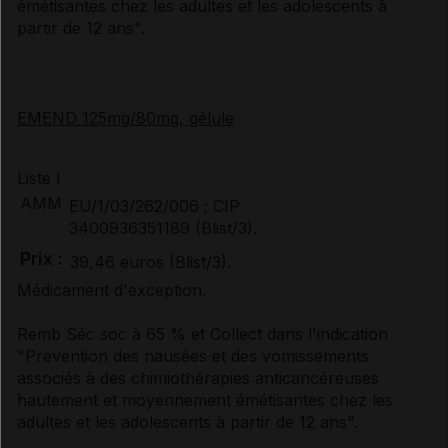
émétisantes chez les adultes et les adolescents à
partir de 12 ans".
EMEND 125mg/80mg, gélule
Liste I
AMM
EU/1/03/262/006 ; CIP
3400936351189 (Blist/3).
Prix :
39,46 euros (Blist/3).
Médicament d'exception.
Remb Séc soc à 65 % et Collect dans l'indication
"Prévention des nausées et des vomissements
associés à des chimiothérapies anticancéreuses
hautement et moyennement émétisantes chez les
adultes et les adolescents à partir de 12 ans".