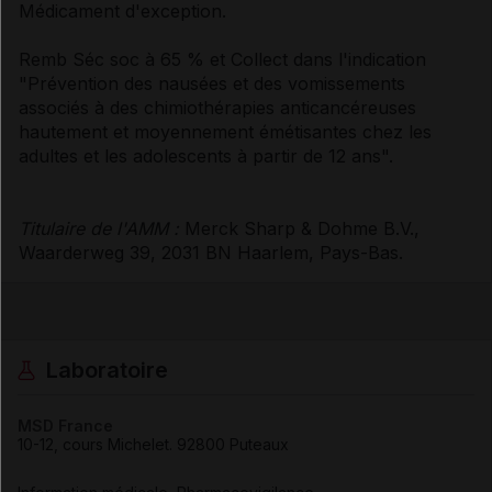
Médicament d'exception.
Remb Séc soc à 65 % et Collect dans l'indication
"Prévention des nausées et des vomissements
associés à des chimiothérapies anticancéreuses
hautement et moyennement émétisantes chez les
adultes et les adolescents à partir de 12 ans".
Titulaire de l'AMM :
Merck Sharp & Dohme B.V.,
Waarderweg 39, 2031 BN Haarlem, Pays-Bas.
Laboratoire
MSD France
10-12, cours Michelet
.
92800
Puteaux