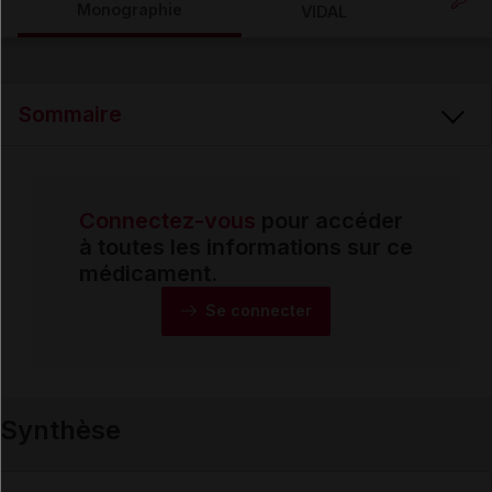
Monographie
VIDAL
Email
Sommaire
Connectez-vous
pour accéder
Synthèse
à toutes les informations sur ce
médicament.
Monographie
Se connecter
Formes et présentations
Synthèse
Composition