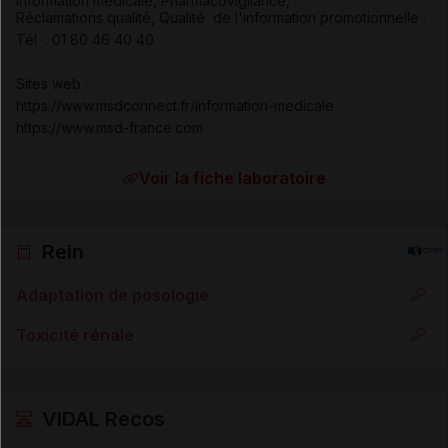
Information médicale, Pharmacovigilance,
Réclamations qualité, Qualité de l'information promotionnelle :
Tél : 01 80 46 40 40
Sites web :
https://www.msdconnect.fr/information-medicale
https://www.msd-france.com
Voir la fiche laboratoire
Rein
Adaptation de posologie
Toxicité rénale
VIDAL Recos