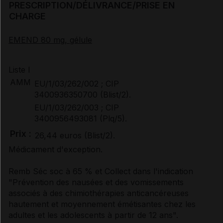
PRESCRIPTION/DÉLIVRANCE/PRISE EN
CHARGE
Documents de référence
EMEND 80 mg, gélule
Synthèse d'avis HAS
Liste I
AMM
EU/1/03/262/002 ; CIP
3400936350700 (Blist/2).
Avis de la transparence (SMR/ASMR) (4)
EU/1/03/262/003 ; CIP
3400956493081 (Plq/5).
Prix :
26,44 euros (Blist/2).
Médicament d'exception.
Remb Séc soc à 65 % et Collect dans l'indication
"Prévention des nausées et des vomissements
associés à des chimiothérapies anticancéreuses
hautement et moyennement émétisantes chez les
adultes et les adolescents à partir de 12 ans".