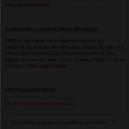
Sécurité préclinique
).
CONDUITE et UTILISATION DE MACHINES
EMEND peut avoir une influence mineure sur
l'aptitude à conduire des véhicules, à faire du vélo et à
utiliser des machines. Des étourdissements et une
fatigue peuvent survenir après la prise d'EMEND (voir
rubrique
Effets indésirables
).
EFFETS INDÉSIRABLES
Voir dans l'analyse d'ordonnance
Connectez-vous
pour accéder à ce contenu