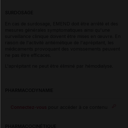
SURDOSAGE
En cas de surdosage, EMEND doit être arrêté et des
mesures générales symptomatiques ainsi qu'une
surveillance clinique doivent être mises en œuvre. En
raison de l'activité antiémétique de l'aprépitant, les
médicaments provoquant des vomissements peuvent
ne pas être efficaces.
L'aprépitant ne peut être éliminé par hémodialyse.
PHARMACODYNAMIE
Connectez-vous
pour accéder à ce contenu
PHARMACOCINÉTIQUE