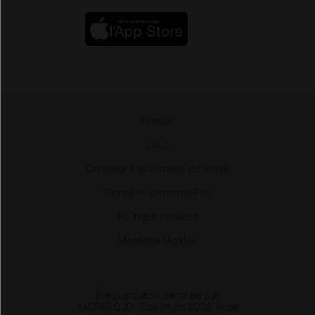
Presse
-
CGU
-
Conditions générales de vente
-
Données personnelles
-
Politique cookies
-
Mentions légales
Fréquentation certifiée par
l'ACPM/OJD
|
Copyright 2026 Vidal