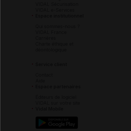
VIDAL Sécurisation
VIDAL e-Services
Espace institutionnel
Qui sommes-nous ?
VIDAL France
Carrières
Charte éthique et
déontologique
Service client
Contact
Aide
Espace partenaires
Éditeurs de logiciel
VIDAL sur votre site
Vidal Mobile