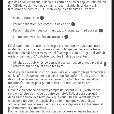
de contraception non hormonale doivent être utilisées
que des cookies soient utilisés sur certains sites et applications édités
par VIDAL (vidal.fr, campus.vidal.fr, hoptimal.vidal.fr, evidal.vidal.fr,
au cours du traitement par EMEND et pendant les
fr.m3manabu.com et VIDAL Mobile) pour les finalités suivantes :
2 mois qui suivent la dernière prise d'EMEND (voir
rubriques
Mises en garde et précautions d'emploi
et
Mesure d’audience
i
Interactions
).
Personnalisation des contenus de ce site
i
Personnalisation des communications vous étant adressées
i
Grossesse
Interaction avec les réseaux sociaux
i
Il n'y a pas de données cliniques disponibles sur
En cliquant sur le bouton « J’accepte » ci-dessous, vous consentez
l'utilisation de l'aprépitant chez la femme enceinte. La
également à ce que des cookies soient utilisés sur certains sites et
applications édités par VIDAL(vidal.fr, campus.vidal.fr, hoptimal.vidal.fr,
toxicité potentielle de l'aprépitant sur la reproduction
evidal.vidal.fr et VIDAL Mobile) pour les finalités suivantes :
n'a pas été complètement décrite, car les niveaux
Affichage de publicités personnalisées par rapport à votre profil et
d'exposition supérieurs à ceux obtenus chez l'homme
i
activités sur ce site et des sites tiers
en thérapeutique à la dose de 125 mg/80 mg n'ont pu
Vous pouvez réaliser un choix granulaire en cliquant "Je paramètre les
être atteints dans les études chez l'animal. Ces études
cookies". Quel que soit votre choix, vous êtes informé que VIDAL utilise
des cookies exemptés de consentement, de fonctionnement et de
n'ont pas mis en évidence d'effets délétères directs ou
mesure d'audience pour produire des statistiques de visites
anonymes.
indirects sur la grossesse, le développement
Si vous êtes connecté à votre compte utilisateur VIDAL, votre choix
embryonnaire ou fœtal, l'accouchement ou le
sera enregistré au niveau de votre compte VIDAL et sera appliqué
depuis l’ensemble des terminaux que vous utilisez. A défaut, votre
développement post-natal (voir rubrique
Sécurité
choix sera uniquement applicable au terminal que vous utilisez
préclinique
). Les effets potentiels des altérations de la
actuellement : un cookie « technique » sera déposé sur votre terminal
pour mémoriser votre choix.
régulation de la neurokinine sur la reproduction ne
Pour en savoir plus sur l’utilisation des cookies et autres traceurs