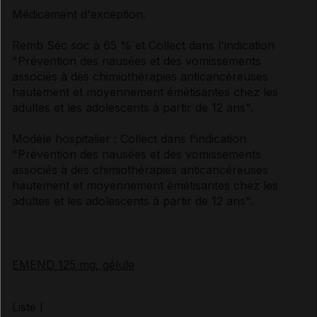
Médicament d'exception.
Remb Séc soc à 65 % et Collect dans l'indication
"Prévention des nausées et des vomissements
associés à des chimiothérapies anticancéreuses
hautement et moyennement émétisantes chez les
adultes et les adolescents à partir de 12 ans".
Modèle hospitalier : Collect dans l'indication
"Prévention des nausées et des vomissements
associés à des chimiothérapies anticancéreuses
hautement et moyennement émétisantes chez les
adultes et les adolescents à partir de 12 ans".
EMEND 125 mg, gélule
Liste I