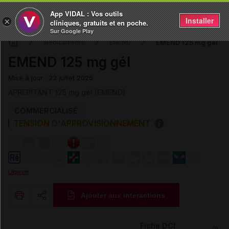
App VIDAL : Vos outils
Installer
×
cliniques, gratuits et en poche.
Sur Google Play
EMEND 125 mg gél
Médicaments
EMEND
EMEND 125 mg gél
Mise à jour : 23 juillet 2026
APREPITANT 125 mg gél (EMEND)
COMMERCIALISÉ
TENSION D'APPROVISIONNEMENT
Légende
Ajouter aux interactions
Copier l'url
Fiche DCI