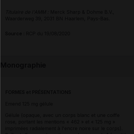
Titulaire de l'AMM :
Merck Sharp & Dohme B.V.,
Waarderweg 39, 2031 BN Haarlem, Pays-Bas.
Source :
RCP du 19/08/2020
Monographie
FORMES et PRÉSENTATIONS
Emend 125 mg gélule
Gélule (opaque, avec un corps blanc et une coiffe
rose, portant les mentions « 462 » et « 125 mg »
imprimées radialement à l'encre noire sur le corps).