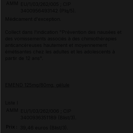
AMM
EU/1/03/262/005 ; CIP
3400956493142 (Plq/5).
Médicament d'exception.
Collect dans l'indication "Prévention des nausées et
des vomissements associés à des chimiothérapies
anticancéreuses hautement et moyennement
émétisantes chez les adultes et les adolescents à
partir de 12 ans".
EMEND 125mg/80mg, gélule
Liste I
AMM
EU/1/03/262/006 ; CIP
3400936351189 (Blist/3).
Prix :
39,46 euros (Blist/3).