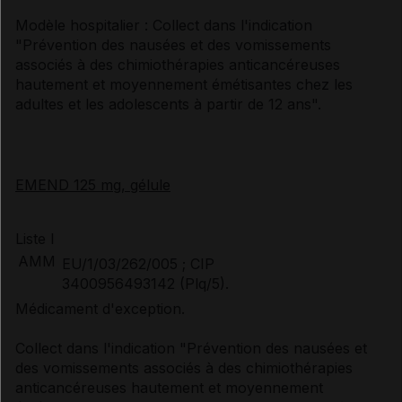
Modèle hospitalier : Collect dans l'indication
"Prévention des nausées et des vomissements
associés à des chimiothérapies anticancéreuses
hautement et moyennement émétisantes chez les
adultes et les adolescents à partir de 12 ans".
EMEND 125 mg, gélule
Liste I
AMM
EU/1/03/262/005 ; CIP
3400956493142 (Plq/5).
Médicament d'exception.
Collect dans l'indication "Prévention des nausées et
des vomissements associés à des chimiothérapies
anticancéreuses hautement et moyennement