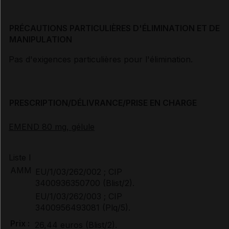
PRÉCAUTIONS PARTICULIÈRES D'ÉLIMINATION ET DE
MANIPULATION
Pas d'exigences particulières pour l'élimination.
PRESCRIPTION/DÉLIVRANCE/PRISE EN CHARGE
EMEND 80 mg, gélule
Liste I
AMM
EU/1/03/262/002 ; CIP
3400936350700 (Blist/2).
EU/1/03/262/003 ; CIP
3400956493081 (Plq/5).
Prix :
26,44 euros (Blist/2).