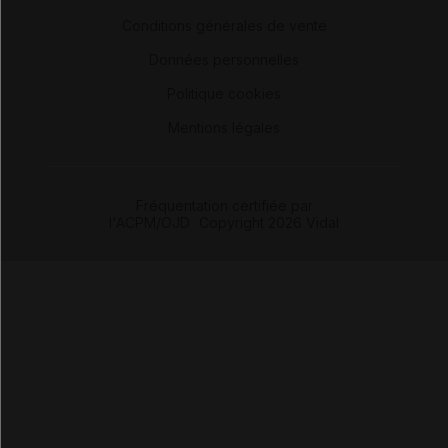
-
Conditions générales de vente
-
Données personnelles
-
Politique cookies
-
Mentions légales
Fréquentation certifiée par
l'ACPM/OJD
|
Copyright 2026 Vidal