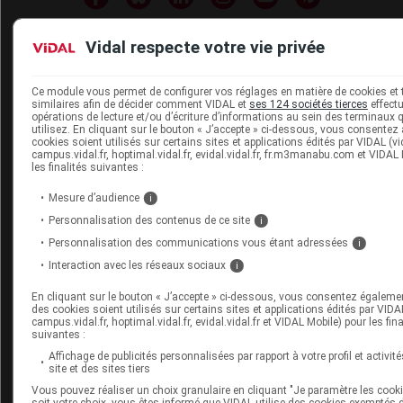
Vidal respecte votre vie privée
Espace produit
Ce module vous permet de configurer vos réglages en matière de cookies et
similaires afin de décider comment VIDAL et
ses 124 sociétés tierces
effect
Boutique
opérations de lecture et/ou d’écriture d’informations au sein des terminaux
utilisez. En cliquant sur le bouton « J’accepte » ci-dessous, vous consentez
VIDAL Expert
cookies soient utilisés sur certains sites et applications édités par VIDAL (vid
VIDAL Hoptimal
campus.vidal.fr, hoptimal.vidal.fr, evidal.vidal.fr, fr.m3manabu.com et VIDAL
eVIDAL
les finalités suivantes :
VIDAL Mobile
Mesure d’audience
i
VIDAL widget
Personnalisation des contenus de ce site
VIDAL Sécurisation
i
VIDAL e-Services
Personnalisation des communications vous étant adressées
i
Espace institutionnel
Interaction avec les réseaux sociaux
i
Qui sommes-nous ?
En cliquant sur le bouton « J’accepte » ci-dessous, vous consentez égaleme
VIDAL France
des cookies soient utilisés sur certains sites et applications édités par VIDAL
campus.vidal.fr, hoptimal.vidal.fr, evidal.vidal.fr et VIDAL Mobile) pour les fina
Carrières
suivantes :
Charte éthique et
Affichage de publicités personnalisées par rapport à votre profil et activité
déontologique
site et des sites tiers
Vous pouvez réaliser un choix granulaire en cliquant "Je paramètre les cook
soit votre choix, vous êtes informé que VIDAL utilise des cookies exemptés 