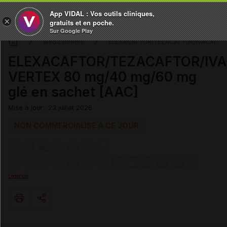
App VIDAL : Vos outils cliniques,
×
gratuits et en poche.
Sur Google Play
Médicaments
ELEXACAFTOR/TEZACAFTOR/IVACAFTO
ELEXACAFTOR/TEZACAFTOR/IV
VERTEX 80 mg/40 mg/60 mg
glé en sachet [AAC]
Mise à jour : 23 juillet 2026
NON COMMERCIALISÉ À CE JOUR
Légende
Copier l'url