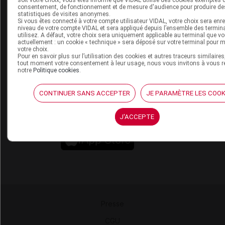
Service client
consentement, de fonctionnement et de mesure d'audience pour produire de
statistiques de visites anonymes.
Contact
Si vous êtes connecté à votre compte utilisateur VIDAL, votre choix sera enre
niveau de votre compte VIDAL et sera appliqué depuis l’ensemble des termi
Aide
utilisez. A défaut, votre choix sera uniquement applicable au terminal que vo
Espace partenaires
actuellement : un cookie « technique » sera déposé sur votre terminal pour 
votre choix.
Pour en savoir plus sur l’utilisation des cookies et autres traceurs similaires,
Éditeurs de logiciel
tout moment votre consentement à leur usage, nous vous invitons à vous r
VIDAL sur votre site
notre
Politique cookies
.
Vidal Mobile
CONTINUER SANS ACCEPTER
JE PARAMÈTRE LES COOK
J'ACCEPTE
Presse
-
CGU