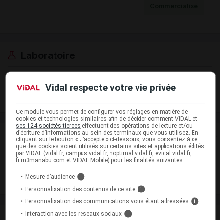
Commercialisé
Laboratoire
Viatris Santé
Vidal respecte votre vie privée
Voir la fiche laboratoire
Ce module vous permet de configurer vos réglages en matière de
cookies et technologies similaires afin de décider comment VIDAL et
ses 124 sociétés tierces
effectuent des opérations de lecture et/ou
d’écriture d’informations au sein des terminaux que vous utilisez. En
Rein
cliquant sur le bouton « J’accepte » ci-dessous, vous consentez à ce
que des cookies soient utilisés sur certains sites et applications édités
par VIDAL (vidal.fr, campus.vidal.fr, hoptimal.vidal.fr, evidal.vidal.fr,
Adaptation de posologie
fr.m3manabu.com et VIDAL Mobile) pour les finalités suivantes :
Toxicité rénale
Mesure d’audience
i
Personnalisation des contenus de ce site
i
Personnalisation des communications vous étant adressées
i
Interaction avec les réseaux sociaux
i
VIDAL Recos