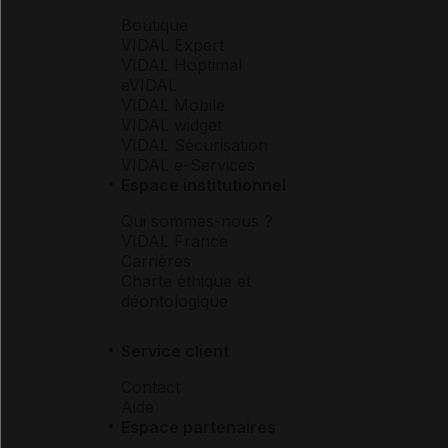
Boutique
VIDAL Expert
VIDAL Hoptimal
eVIDAL
VIDAL Mobile
VIDAL widget
VIDAL Sécurisation
VIDAL e-Services
Espace institutionnel
Qui sommes-nous ?
VIDAL France
Carrières
Charte éthique et
déontologique
Service client
Contact
Aide
Espace partenaires