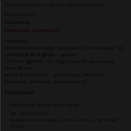
>
ANTIDEPRESSEURS
AUTRES ANTIDEPRESSEURS
(
)
VENLAFAXINE
Substance
venlafaxine chlorhydrate
Excipients
,
,
,
cellulose microcristalline
hypromellose
éthylcellulose
talc
enveloppe de la gélule :
gélatine
colorant (gélule) :
,
,
fer rouge oxyde
fer jaune oxyde
titane dioxyde
encre d'impression :
,
gomme laque
ammonium
,
,
hydroxyde
siméticone
propylèneglycol
Présentation
EFFEXOR LP 75 mg Gél LP Plq/30
Cip :
3400934655678
Modalités de conservation : Avant ouverture : < 30° durant
36 mois