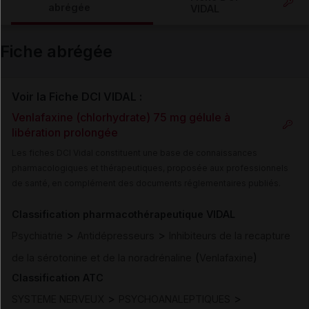
abrégée
VIDAL
Email
Fiche abrégée
Voir la Fiche DCI VIDAL :
Venlafaxine (chlorhydrate) 75 mg gélule à
libération prolongée
Les fiches DCI Vidal constituent une base de connaissances
pharmacologiques et thérapeutiques, proposée aux professionnels
de santé, en complément des documents réglementaires publiés.
Classification pharmacothérapeutique VIDAL
>
>
Psychiatrie
Antidépresseurs
Inhibiteurs de la recapture
(
)
de la sérotonine et de la noradrénaline
Venlafaxine
Classification ATC
>
>
SYSTEME NERVEUX
PSYCHOANALEPTIQUES