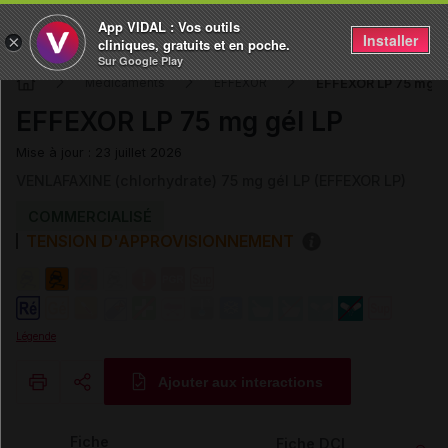
App VIDAL : Vos outils
Installer
×
cliniques, gratuits et en poche.
Sur Google Play
EFFEXOR LP 75 mg g
Médicaments
EFFEXOR
EFFEXOR LP 75 mg gél LP
Mise à jour : 23 juillet 2026
VENLAFAXINE (chlorhydrate) 75 mg gél LP (EFFEXOR LP)
COMMERCIALISÉ
TENSION D'APPROVISIONNEMENT
Légende
Ajouter aux interactions
Copier l'url
Fiche
Fiche DCI