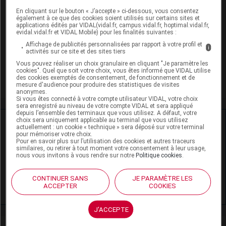
En cliquant sur le bouton « J’accepte » ci-dessous, vous consentez
également à ce que des cookies soient utilisés sur certains sites et
Dépression
applications édités par VIDAL(vidal.fr, campus.vidal.fr, hoptimal.vidal.fr,
evidal.vidal.fr et VIDAL Mobile) pour les finalités suivantes :
Phobie sociale
Affichage de publicités personnalisées par rapport à votre profil et
i
activités sur ce site et des sites tiers
Trouble anxieux généralisé
Vous pouvez réaliser un choix granulaire en cliquant "Je paramètre les
cookies". Quel que soit votre choix, vous êtes informé que VIDAL utilise
des cookies exemptés de consentement, de fonctionnement et de
Trouble panique
mesure d'audience pour produire des statistiques de visites
anonymes.
Si vous êtes connecté à votre compte utilisateur VIDAL, votre choix
sera enregistré au niveau de votre compte VIDAL et sera appliqué
depuis l’ensemble des terminaux que vous utilisez. A défaut, votre
choix sera uniquement applicable au terminal que vous utilisez
Ressources externes complémentaires
actuellement : un cookie « technique » sera déposé sur votre terminal
pour mémoriser votre choix.
Pour en savoir plus sur l’utilisation des cookies et autres traceurs
En savoir plus le site du CRAT
:
similaires, ou retirer à tout moment votre consentement à leur usage,
nous vous invitons à vous rendre sur notre
Politique cookies
.
Venlafaxine - Allaitement
CONTINUER SANS
JE PARAMÈTRE LES
Venlafaxine - Grossesse
ACCEPTER
COOKIES
J'ACCEPTE