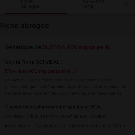
Fiche
Fiche DCI
abrégée
VIDAL
Email
Fiche abrégée
Générique de
SUSTIVA 600 mg cp pellic
Voir la Fiche DCI VIDAL :
Efavirenz 600 mg comprimé
Les fiches DCI Vidal constituent une base de connaissances
pharmacologiques et thérapeutiques, proposée aux professionnels
de santé, en complément des documents réglementaires publiés.
Classification pharmacothérapeutique VIDAL
(
)
Antiviraux
Virus de l'Immunodéficience Humaine
>
>
Infectiologie - Parasitologie
Traitement antiviral du VIH