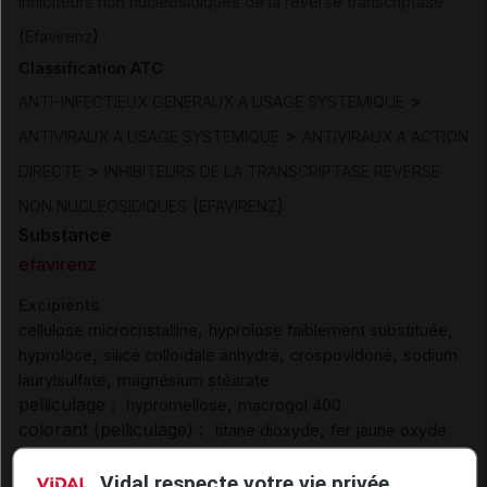
Inhibiteurs non nucléosidiques de la reverse transcriptase
(
)
Efavirenz
Classification ATC
>
ANTI-INFECTIEUX GENERAUX A USAGE SYSTEMIQUE
>
ANTIVIRAUX A USAGE SYSTEMIQUE
ANTIVIRAUX A ACTION
>
DIRECTE
INHIBITEURS DE LA TRANSCRIPTASE REVERSE
(
)
NON NUCLEOSIDIQUES
EFAVIRENZ
Substance
efavirenz
Excipients
,
,
cellulose microcristalline
hyprolose faiblement substituée
,
,
,
hyprolose
silice colloïdale anhydre
crospovidone
sodium
,
laurylsulfate
magnésium stéarate
pelliculage :
,
hypromellose
macrogol 400
colorant (pelliculage) :
,
titane dioxyde
fer jaune oxyde
Excipients à effet notoire :
Vidal respecte votre vie privée