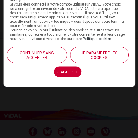
Si vous êtes connecté à votre compte utilisateur VIDAL, votre choix
Adaptation de posologie
sera enregistré au niveau de votre compte VIDAL et sera appliqué
depuis l’ensemble des terminaux que vous utilisez. A défaut, votre
choix sera uniquement applicable au terminal que vous utilisez
Toxicité rénale
actuellement : un cookie « technique » sera déposé sur votre terminal
pour mémoriser votre choix.
Pour en savoir plus sur l’utilisation des cookies et autres traceurs
similaires, ou retirer à tout moment votre consentement à leur usage,
nous vous invitons à vous rendre sur notre
Politique cookies
.
VIDAL Recos
CONTINUER SANS
JE PARAMÈTRE LES
ACCEPTER
COOKIES
Antibiotiques, antiviraux (traitement par)
VIH (infection par le)
J'ACCEPTE