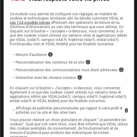
EEN sans dose seuil :
lactose monohydrate
Présentation
Ce module vous permet de configurer vos réglages en matière de
cookies et technologies similaires afin de décider comment VIDAL et
ses 124 sociétés tierces
effectuent des opérations de lecture et/ou
EFAVIRENZ ARROW 600 mg Cpr pell Plq/30
d’écriture d’informations au sein des terminaux que vous utilisez. En
cliquant sur le bouton « J’accepte » ci-dessous, vous consentez à ce
Cip :
que des cookies soient utilisés sur certains sites et applications édités
3400930144251
par VIDAL (vidal.fr, campus.vidal.fr, hoptimal.vidal.fr, evidal.vidal.fr,
Modalités de conservation : Avant ouverture : durant 4 ans
fr.m3manabu.com et VIDAL Mobile) pour les finalités suivantes :
Commercialisé
Mesure d’audience
i
Personnalisation des contenus de ce site
i
Personnalisation des communications vous étant adressées
i
Interaction avec les réseaux sociaux
i
Laboratoire
En cliquant sur le bouton « J’accepte » ci-dessous, vous consentez
également à ce que des cookies soient utilisés sur certains sites et
Arrow Génériques
applications édités par VIDAL(vidal.fr, campus.vidal.fr, hoptimal.vidal.fr,
evidal.vidal.fr et VIDAL Mobile) pour les finalités suivantes :
Affichage de publicités personnalisées par rapport à votre profil et
Voir la fiche laboratoire
i
activités sur ce site et des sites tiers
Vous pouvez réaliser un choix granulaire en cliquant "Je paramètre les
cookies". Quel que soit votre choix, vous êtes informé que VIDAL utilise
des cookies exemptés de consentement, de fonctionnement et de
Rein
mesure d'audience pour produire des statistiques de visites
anonymes.