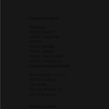
Espace produit
Boutique
VIDAL Expert
VIDAL Hoptimal
eVIDAL
VIDAL Mobile
VIDAL widget
VIDAL Sécurisation
VIDAL e-Services
Espace institutionnel
Qui sommes-nous ?
VIDAL France
Carrières
Charte éthique et
déontologique
Service client