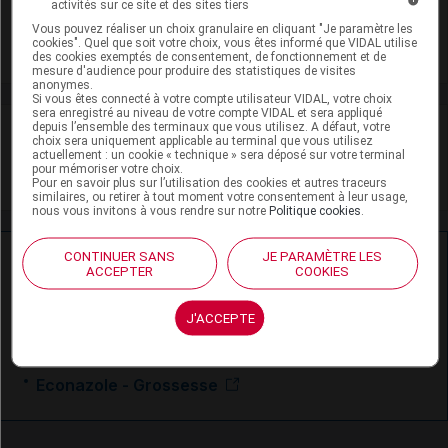
activités sur ce site et des sites tiers
Viatris Santé
Vous pouvez réaliser un choix granulaire en cliquant "Je paramètre les
cookies". Quel que soit votre choix, vous êtes informé que VIDAL utilise
Voir la fiche laboratoire
des cookies exemptés de consentement, de fonctionnement et de
mesure d'audience pour produire des statistiques de visites
anonymes.
Si vous êtes connecté à votre compte utilisateur VIDAL, votre choix
sera enregistré au niveau de votre compte VIDAL et sera appliqué
depuis l’ensemble des terminaux que vous utilisez. A défaut, votre
VIDAL Recos
choix sera uniquement applicable au terminal que vous utilisez
actuellement : un cookie « technique » sera déposé sur votre terminal
pour mémoriser votre choix.
Mycoses cutanéomuqueuses
Pour en savoir plus sur l’utilisation des cookies et autres traceurs
similaires, ou retirer à tout moment votre consentement à leur usage,
nous vous invitons à vous rendre sur notre
Politique cookies
.
Ressources externes complémentaires
CONTINUER SANS
JE PARAMÈTRE LES
ACCEPTER
COOKIES
En savoir plus le site du CRAT
:
J'ACCEPTE
Econazole - Allaitement
Econazole - Grossesse