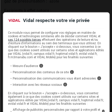
gaz de pressurisation :
azote
Excipients à effet notoire :
EEN avec dose seuil :
propylèneglycol
Vidal respecte votre vie privée
EEN sans dose seuil :
,
éthanol à 96 %
butylhydroxytoluène
Ce module vous permet de configurer vos réglages en matière de
cookies et technologies similaires afin de décider comment VIDAL et
Présentation
ses 124 sociétés tierces
effectuent des opérations de lecture et/ou
d’écriture d’informations au sein des terminaux que vous utilisez. En
cliquant sur le bouton « J’accepte » ci-dessous, vous consentez à ce
ECONAZOLE VIATRIS 1 % S appl cut Fl/30g
que des cookies soient utilisés sur certains sites et applications édités
par VIDAL (vidal.fr, campus.vidal.fr, hoptimal.vidal.fr, evidal.vidal.fr,
Cip :
3400937732406
fr.m3manabu.com et VIDAL Mobile) pour les finalités suivantes :
Modalités de conservation : Avant ouverture : durant 36 mois
(Ne pas percer ni brûler même après usage, Conserver à
Mesure d’audience
i
l'abri de la chaleur)
Personnalisation des contenus de ce site
i
Personnalisation des communications vous étant adressées
Commercialisé
i
Interaction avec les réseaux sociaux
i
En cliquant sur le bouton « J’accepte » ci-dessous, vous consentez
également à ce que des cookies soient utilisés sur certains sites et
applications édités par VIDAL(vidal.fr, campus.vidal.fr, hoptimal.vidal.fr,
Laboratoire
evidal.vidal.fr et VIDAL Mobile) pour les finalités suivantes :
Affichage de publicités personnalisées par rapport à votre profil et
i