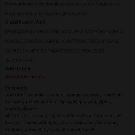
>
>
Dermatologie
Antifongiques locaux
Antifongiques à
>
(
)
large spectre
Imidazolés
Econazole
Classification ATC
>
MEDICAMENTS DERMATOLOGIQUES
ANTIFONGIQUES A
>
USAGE DERMATOLOGIQUE
ANTIFONGIQUES A USAGE
>
TOPIQUE
DERIVES IMIDAZOLES ET TRIAZOLES
(
)
ECONAZOLE
Substance
éconazole nitrate
Excipients
parfum :
,
,
lavandin essence
orange essence
mandarine
,
,
,
essence
linalyle acétate
dipropylèneglycol
alpha-
isométhylionone
allergène :
,
,
citronnellol
alcool benzylique
benzoate de
,
,
,
,
,
benzyle
cinnamaldéhyde
citral
coumarine
limonène
,
,
,
eugénol
géraniol
hydroxycitronellal
linalol