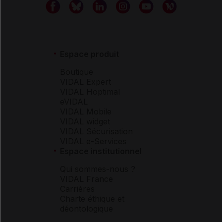
Espace produit
Boutique
VIDAL Expert
VIDAL Hoptimal
eVIDAL
VIDAL Mobile
VIDAL widget
VIDAL Sécurisation
VIDAL e-Services
Espace institutionnel
Qui sommes-nous ?
VIDAL France
Carrières
Charte éthique et
déontologique