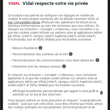
Vidal respecte votre vie privée
dipropylèneglycol
Présentation
Ce module vous permet de configurer vos réglages en matière de
cookies et technologies similaires afin de décider comment VIDAL et
ses 124 sociétés tierces
effectuent des opérations de lecture et/ou
ECONAZOLE ARROW 1 % Cr T/30g
d’écriture d’informations au sein des terminaux que vous utilisez. En
cliquant sur le bouton « J’accepte » ci-dessous, vous consentez à ce
Cip :
3400938311099
que des cookies soient utilisés sur certains sites et applications édités
par VIDAL (vidal.fr, campus.vidal.fr, hoptimal.vidal.fr, evidal.vidal.fr,
Modalités de conservation : Avant ouverture : durant 36 mois
fr.m3manabu.com et VIDAL Mobile) pour les finalités suivantes :
Commercialisé
Mesure d’audience
i
Personnalisation des contenus de ce site
i
Personnalisation des communications vous étant adressées
i
Interaction avec les réseaux sociaux
i
Laboratoire
En cliquant sur le bouton « J’accepte » ci-dessous, vous consentez
également à ce que des cookies soient utilisés sur certains sites et
Arrow Génériques
applications édités par VIDAL(vidal.fr, campus.vidal.fr, hoptimal.vidal.fr,
evidal.vidal.fr et VIDAL Mobile) pour les finalités suivantes :
Voir la fiche laboratoire
Affichage de publicités personnalisées par rapport à votre profil et
i
activités sur ce site et des sites tiers
Vous pouvez réaliser un choix granulaire en cliquant "Je paramètre les
cookies". Quel que soit votre choix, vous êtes informé que VIDAL utilise
des cookies exemptés de consentement, de fonctionnement et de
VIDAL Recos