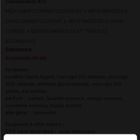
Classification ATC
>
MEDICAMENTS DERMATOLOGIQUES
ANTIFONGIQUES A
>
USAGE DERMATOLOGIQUE
ANTIFONGIQUES A USAGE
>
TOPIQUE
DERIVES IMIDAZOLES ET TRIAZOLES
(
)
ECONAZOLE
Substance
éconazole nitrate
Excipients
,
,
paraffine liquide légère
macrogol 300 stéarate
macrogol
,
,
1500 stéarate
éthylène glycol stéarate
macrogol 250
,
oléate
eau purifiée
parfum :
,
,
,
parfum
lavandin essence
orange essence
,
mandarine essence
linalyle acétate
allergène :
citronnellol
Excipients à effet notoire :
EEN sans dose seuil :
,
acide benzoïque
,
,
butylhydroxyanisole
butylhydroxytoluène