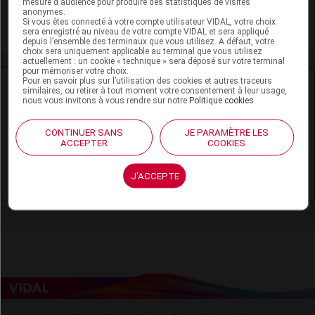
mesure d'audience pour produire des statistiques de visites
anonymes.
Si vous êtes connecté à votre compte utilisateur VIDAL, votre choix
Mycoses cutanéomuqueuses
sera enregistré au niveau de votre compte VIDAL et sera appliqué
depuis l’ensemble des terminaux que vous utilisez. A défaut, votre
choix sera uniquement applicable au terminal que vous utilisez
actuellement : un cookie « technique » sera déposé sur votre terminal
pour mémoriser votre choix.
Pour en savoir plus sur l’utilisation des cookies et autres traceurs
Ressources externes complémentaires
similaires, ou retirer à tout moment votre consentement à leur usage,
nous vous invitons à vous rendre sur notre
Politique cookies
.
En savoir plus le site du CRAT
:
CONTINUER SANS
JE PARAMÈTRE LES
Econazole - Allaitement
ACCEPTER
COOKIES
Econazole - Grossesse
J'ACCEPTE