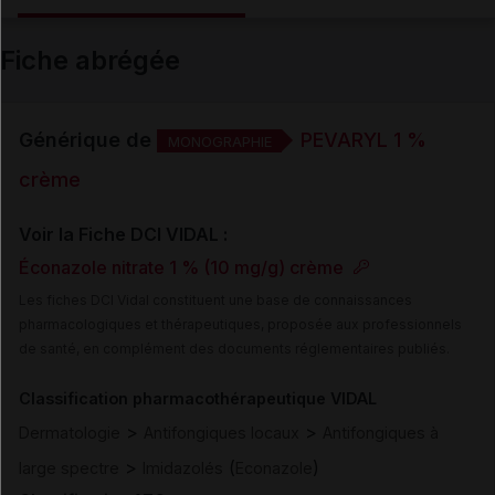
Email
Fiche abrégée
Générique de
PEVARYL 1 %
MONOGRAPHIE
crème
Voir la Fiche DCI VIDAL :
Éconazole nitrate 1 % (10 mg/g) crème
Les fiches DCI Vidal constituent une base de connaissances
pharmacologiques et thérapeutiques, proposée aux professionnels
de santé, en complément des documents réglementaires publiés.
Classification pharmacothérapeutique VIDAL
>
>
Dermatologie
Antifongiques locaux
Antifongiques à
>
(
)
large spectre
Imidazolés
Econazole