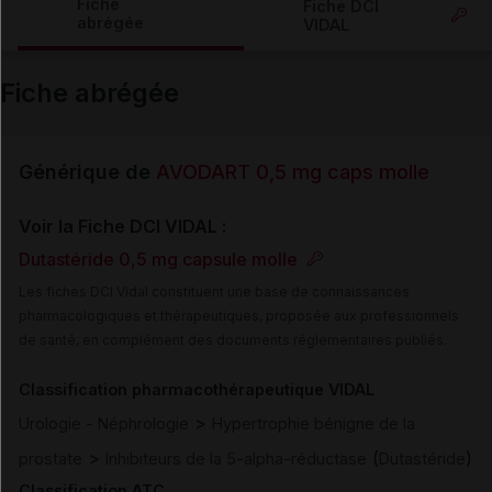
Fiche
Fiche DCI
abrégée
VIDAL
Email
Fiche abrégée
Générique de
AVODART 0,5 mg caps molle
Voir la Fiche DCI VIDAL :
Dutastéride 0,5 mg capsule molle
Les fiches DCI Vidal constituent une base de connaissances
pharmacologiques et thérapeutiques, proposée aux professionnels
de santé, en complément des documents réglementaires publiés.
Classification pharmacothérapeutique VIDAL
>
Urologie - Néphrologie
Hypertrophie bénigne de la
>
(
)
prostate
Inhibiteurs de la 5-alpha-réductase
Dutastéride
Classification ATC