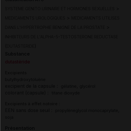
>
SYSTEME GENITO URINAIRE ET HORMONES SEXUELLES
>
MEDICAMENTS UROLOGIQUES
MEDICAMENTS UTILISES
>
DANS L'HYPERTROPHIE BENIGNE DE LA PROSTATE
INHIBITEURS DE L'ALPHA-5-TESTOSTERONE REDUCTASE
(
)
DUTASTERIDE
Substance
dutastéride
Excipients
butylhydroxytoluène
excipient de la capsule :
,
gélatine
glycérol
colorant (capsule) :
titane dioxyde
Excipients à effet notoire :
EEN sans dose seuil :
,
propylèneglycol monocaprylate
soja
Présentation