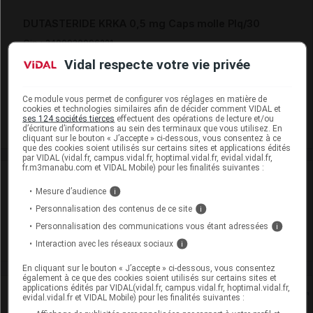
DUTASTERIDE KRKA 0,5 mg Caps molle Plq/30
Cip :
3400930096321
Modalités de conservation : Avant ouverture : < 30° durant
Vidal respecte votre vie privée
24 mois (Conserver à l'abri de la lumière, Conserver dans
son emballage)
Ce module vous permet de configurer vos réglages en matière de
cookies et technologies similaires afin de décider comment VIDAL et
Commercialisé
ses 124 sociétés tierces
effectuent des opérations de lecture et/ou
d’écriture d’informations au sein des terminaux que vous utilisez. En
cliquant sur le bouton « J’accepte » ci-dessous, vous consentez à ce
que des cookies soient utilisés sur certains sites et applications édités
par VIDAL (vidal.fr, campus.vidal.fr, hoptimal.vidal.fr, evidal.vidal.fr,
fr.m3manabu.com et VIDAL Mobile) pour les finalités suivantes :
Laboratoire
Mesure d’audience
i
Personnalisation des contenus de ce site
i
KRKA France
Personnalisation des communications vous étant adressées
i
Voir la fiche laboratoire
Interaction avec les réseaux sociaux
i
En cliquant sur le bouton « J’accepte » ci-dessous, vous consentez
également à ce que des cookies soient utilisés sur certains sites et
applications édités par VIDAL(vidal.fr, campus.vidal.fr, hoptimal.vidal.fr,
Rein
evidal.vidal.fr et VIDAL Mobile) pour les finalités suivantes :