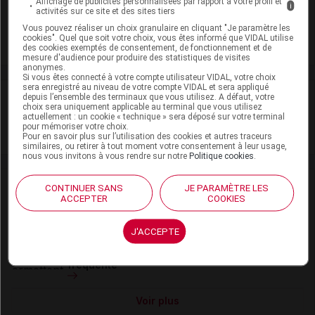
Affichage de publicités personnalisées par rapport à votre profil et
i
Adaptation de posologie
activités sur ce site et des sites tiers
Vous pouvez réaliser un choix granulaire en cliquant "Je paramètre les
cookies". Quel que soit votre choix, vous êtes informé que VIDAL utilise
Toxicité rénale
des cookies exemptés de consentement, de fonctionnement et de
mesure d'audience pour produire des statistiques de visites
anonymes.
Si vous êtes connecté à votre compte utilisateur VIDAL, votre choix
sera enregistré au niveau de votre compte VIDAL et sera appliqué
VIDAL Recos
depuis l’ensemble des terminaux que vous utilisez. A défaut, votre
choix sera uniquement applicable au terminal que vous utilisez
actuellement : un cookie « technique » sera déposé sur votre terminal
pour mémoriser votre choix.
Hypertrophie bénigne de la prostate
Pour en savoir plus sur l’utilisation des cookies et autres traceurs
similaires, ou retirer à tout moment votre consentement à leur usage,
nous vous invitons à vous rendre sur notre
Politique cookies
.
Actualités liées
CONTINUER SANS
JE PARAMÈTRE LES
ACCEPTER
COOKIES
05 mars 2026
J'ACCEPTE
Hypertrophie bénigne de la prostate :
des évolutions pour une pathologie très
fréquente
Voir plus