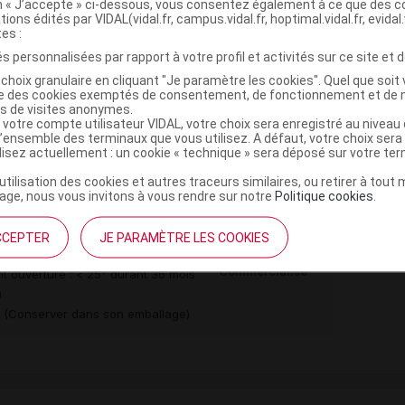
on « J’accepte » ci-dessous, vous consentez également à ce que des co
)
tions édités par VIDAL(vidal.fr, campus.vidal.fr, hoptimal.vidal.fr, evidal.
tes :
s personnalisées par rapport à votre profil et activités sur ce site et d
choix granulaire en cliquant "Je paramètre les cookies". Quel que soit 
ise des cookies exemptés de consentement, de fonctionnement et de 
te
es de visites anonymes.
 votre compte utilisateur VIDAL, votre choix sera enregistré au nivea
l’ensemble des terminaux que vous utilisez. A défaut, votre choix ser
ilisez actuellement : un cookie « technique » sera déposé sur votre te
e monohydrate
’utilisation des cookies et autres traceurs similaires, ou retirer à tou
ge, nous vous invitons à vous rendre sur notre
Politique cookies
.
,5 µg Pdr inh Inhal/120doses
CCEPTER
JE PARAMÈTRE LES COOKIES
Commercialisé
t ouverture : < 25° durant 36 mois
)
s (Conserver dans son emballage)