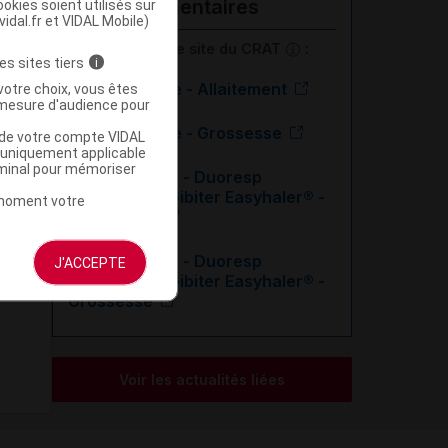
complémentaires
okies soient utilisés sur
vidal.fr et VIDAL Mobile)
En savoir plus le site du CRAT
:
es sites tiers
i
Budésonide - Allaitement
votre choix, vous êtes
mesure d'audience pour
Budésonide - Grossesse
u de votre compte VIDAL
a uniquement applicable
rminal pour mémoriser
Symbicort® - Duoresp
Spiromax® - Gibiter Easyhaler® -
t moment votre
Allaitement
Symbicort® - Duoresp
J'ACCEPTE
Spiromax® - Gibiter Easyhaler® -
Grossesse
Voir les actualités liées