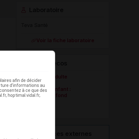
Laboratoire
Teva Santé
Voir la fiche laboratoire
VIDAL Recos
Asthme de l'adulte
aires afin de décider
iture d’informations au
Asthme de l'enfant :
s consentez à ce que des
traitement de fond
fr, hoptimal.vidal.fr,
BPCO
Ressources externes