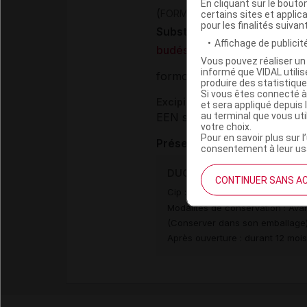
En cliquant sur le bout
(
FORMOTEROL ET BUDESONIDE
certains sites et applica
pour les finalités suivan
Substances
Affichage de publicité
budésonide
Vous pouvez réaliser un 
informé que VIDAL util
formotérol fumarate dihydra
produire des statistiqu
Si vous êtes connecté à
Excipients à effet notoire :
et sera appliqué depuis 
au terminal que vous ut
EEN sans dose seuil :
lactos
votre choix.
Pour en savoir plus sur l
Présentation
consentement à leur usa
DUORESP SPIROMAX 160 µg/4
CONTINUER SANS A
Cip :
3400927875472
Modalités de conservation : Avan
(Conserver dans son emballage
Après ouverture : durant 12 moi