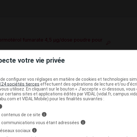
ormotérol fumarate 4,5 µg/dose poudre pour
e base de connaissances pharmacologiques et thérapeutiques,
pecte votre vie privée
té, en complément des documents réglementaires publiés.
peutique VIDAL
e configurer vos réglages en matière de cookies et technologies simil
124 sociétés tierces
effectuent des opérations de lecture et/ou d’écr
>
chopneumopathies chroniques
Corticoïdes +
ous utilisez. En cliquant sur le bouton « J’accepte » ci-dessous, vou
ur certains sites et applications édités par VIDAL (vidal.fr, campus.vidal.
(
)
lants
Budésonide + Formotérol
abu.com et VIDAL Mobile) pour les finalités suivantes :
i
ICAMENTS POUR LES SYNDROMES OBSTRUCTIFS DES
 contenus de ce site
i
s communications vous étant adressées
i
>
QUES POUR INHALATION
ADRENERGIQUES EN
 réseaux sociaux
i
D'AUTRES MEDICAMENTS A L'EXCLU. DES ANTICHOL.