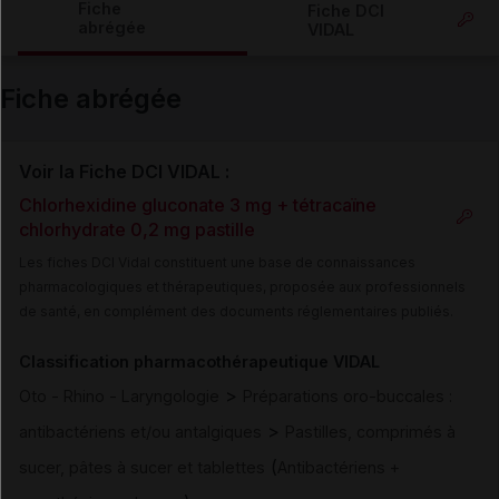
Fiche
Fiche DCI
abrégée
VIDAL
Email
Fiche abrégée
Voir la Fiche DCI VIDAL :
Chlorhexidine gluconate 3 mg + tétracaïne
chlorhydrate 0,2 mg pastille
Les fiches DCI Vidal constituent une base de connaissances
pharmacologiques et thérapeutiques, proposée aux professionnels
de santé, en complément des documents réglementaires publiés.
Classification pharmacothérapeutique VIDAL
>
Oto - Rhino - Laryngologie
Préparations oro-buccales :
>
antibactériens et/ou antalgiques
Pastilles, comprimés à
(
sucer, pâtes à sucer et tablettes
Antibactériens +