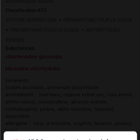
)
anesthésiques locaux
Classification ATC
>
SYSTEME RESPIRATOIRE
PREPARATIONS POUR LA GORGE
>
>
PREPARATIONS POUR LA GORGE
ANTISEPTIQUES
(
)
DIVERS
Substances
chlorhexidine gluconate
tétracaïne chlorhydrate
Excipients
,
sodium ascorbate
ammonium glycyrrhizate
aromatisant :
,
,
,
miel blanc
réglisse extrait sec
rose arôme
,
,
,
arôme naturel
caryophyllène
géranyle acétate
,
,
,
,
méthyleugénol
pinène
alpha-terpinène
terpinéol
terpinolène
allergène :
,
,
,
,
,
citral
d-limonène
eugénol
farnesol
géraniol
linalol