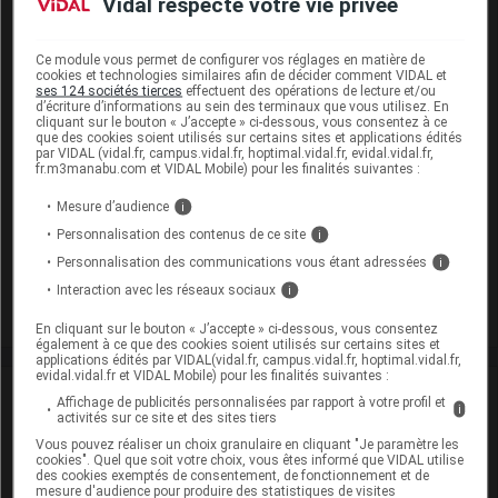
Vidal respecte votre vie privée
Excipients à effet notoire :
EEN sans dose seuil :
,
,
saccharose
glucose liquide
,
,
éthanol
benzoate de benzyle
alcool benzylique
Ce module vous permet de configurer vos réglages en matière de
cookies et technologies similaires afin de décider comment VIDAL et
ses 124 sociétés tierces
effectuent des opérations de lecture et/ou
Présentation
d’écriture d’informations au sein des terminaux que vous utilisez. En
cliquant sur le bouton « J’accepte » ci-dessous, vous consentez à ce
que des cookies soient utilisés sur certains sites et applications édités
DRILL Past à sucer miel rosat Plq/24
par VIDAL (vidal.fr, campus.vidal.fr, hoptimal.vidal.fr, evidal.vidal.fr,
fr.m3manabu.com et VIDAL Mobile) pour les finalités suivantes :
Cip :
3400933500603
Modalités de conservation : Avant ouverture : < 30° durant
Mesure d’audience
i
36 mois (Conserver à l'abri de l'humidité, Conserver dans
Personnalisation des contenus de ce site
i
son emballage)
Personnalisation des communications vous étant adressées
i
Supprimé
Interaction avec les réseaux sociaux
i
En cliquant sur le bouton « J’accepte » ci-dessous, vous consentez
également à ce que des cookies soient utilisés sur certains sites et
applications édités par VIDAL(vidal.fr, campus.vidal.fr, hoptimal.vidal.fr,
evidal.vidal.fr et VIDAL Mobile) pour les finalités suivantes :
Laboratoire
Affichage de publicités personnalisées par rapport à votre profil et
i
activités sur ce site et des sites tiers
Vous pouvez réaliser un choix granulaire en cliquant "Je paramètre les
Pierre Fabre Médicament
cookies". Quel que soit votre choix, vous êtes informé que VIDAL utilise
des cookies exemptés de consentement, de fonctionnement et de
mesure d'audience pour produire des statistiques de visites
Voir la fiche laboratoire