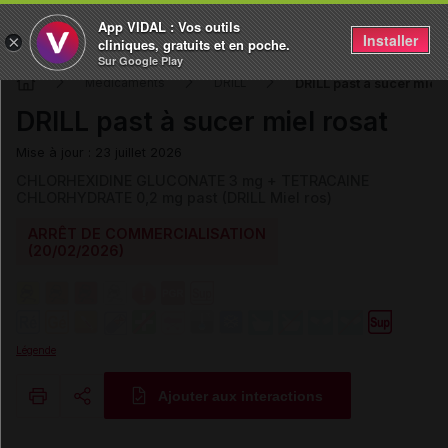
App VIDAL : Vos outils
Installer
×
cliniques, gratuits et en poche.
Sur Google Play
DRILL past à sucer miel 
Médicaments
DRILL
DRILL past à sucer miel rosat
Mise à jour : 23 juillet 2026
CHLORHEXIDINE GLUCONATE 3 mg + TETRACAINE
CHLORHYDRATE 0,2 mg past (DRILL Miel ros)
ARRÊT DE COMMERCIALISATION
(20/02/2026)
Légende
Ajouter aux interactions
Copier l'url