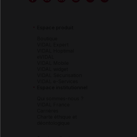
Espace produit
Boutique
VIDAL Expert
VIDAL Hoptimal
eVIDAL
VIDAL Mobile
VIDAL widget
VIDAL Sécurisation
VIDAL e-Services
Espace institutionnel
Qui sommes-nous ?
VIDAL France
Carrières
Charte éthique et
déontologique