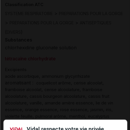
Classification ATC
>
SYSTEME RESPIRATOIRE
PREPARATIONS POUR LA GORGE
>
>
PREPARATIONS POUR LA GORGE
ANTISEPTIQUES
(
)
DIVERS
Substances
chlorhexidine gluconate solution
tétracaïne chlorhydrate
Excipients
,
acide ascorbique
ammonium glycyrrhizate
aromatisant :
,
,
coquelicot arôme
cerise alcoolat
,
,
framboise alcoolat
cerise alcoolature
framboise
,
,
alcoolature
cassis bourgeon alcoolature
cassis fruit
,
,
,
alcoolature
vanille
amande amère essence
lie de vin
,
,
,
,
,
essence
orange essence
rose essence
jasmin
iris
,
,
,
violette feuille
pulmoral arôme
menthol
eucalyptus
,
,
essence
thymol
terpinéol
Vidal respecte votre vie privée