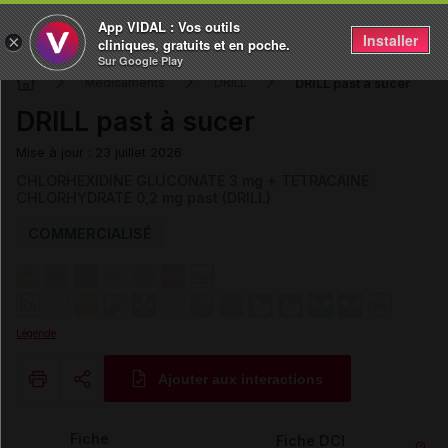
App VIDAL : Vos outils
Installer
×
cliniques, gratuits et en poche.
Sur Google Play
DRILL past à sucer
Médicaments
DRILL
DRILL past à sucer
Mise à jour : 23 juillet 2026
CHLORHEXIDINE GLUCONATE 3 mg + TETRACAINE
CHLORHYDRATE 0,2 mg past (DRILL)
COMMERCIALISÉ
Légende
Ajouter aux interactions
Copier l'url
Fiche
Fiche DCI