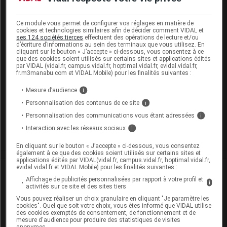
Excipients à effet notoire :
EEN sans dose seuil :
,
,
rouge cochenille A
glucose liquide
Ce module vous permet de configurer vos réglages en matière de
saccharose
cookies et technologies similaires afin de décider comment VIDAL et
ses 124 sociétés tierces
effectuent des opérations de lecture et/ou
d’écriture d’informations au sein des terminaux que vous utilisez. En
Présentation
cliquant sur le bouton « J’accepte » ci-dessous, vous consentez à ce
que des cookies soient utilisés sur certains sites et applications édités
par VIDAL (vidal.fr, campus.vidal.fr, hoptimal.vidal.fr, evidal.vidal.fr,
DRILL Past à sucer Plq/24
fr.m3manabu.com et VIDAL Mobile) pour les finalités suivantes :
Cip :
3400931325703
Mesure d’audience
i
Modalités de conservation : Avant ouverture : < 25° durant
Personnalisation des contenus de ce site
i
30 mois
Personnalisation des communications vous étant adressées
i
Commercialisé
Interaction avec les réseaux sociaux
i
En cliquant sur le bouton « J’accepte » ci-dessous, vous consentez
également à ce que des cookies soient utilisés sur certains sites et
applications édités par VIDAL(vidal.fr, campus.vidal.fr, hoptimal.vidal.fr,
evidal.vidal.fr et VIDAL Mobile) pour les finalités suivantes :
Laboratoire
Affichage de publicités personnalisées par rapport à votre profil et
i
activités sur ce site et des sites tiers
Pierre Fabre Médicament
Vous pouvez réaliser un choix granulaire en cliquant "Je paramètre les
cookies". Quel que soit votre choix, vous êtes informé que VIDAL utilise
des cookies exemptés de consentement, de fonctionnement et de
Voir la fiche laboratoire
mesure d'audience pour produire des statistiques de visites
anonymes.