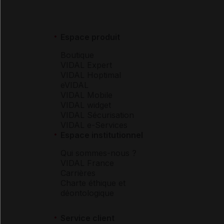
Espace produit
Boutique
VIDAL Expert
VIDAL Hoptimal
eVIDAL
VIDAL Mobile
VIDAL widget
VIDAL Sécurisation
VIDAL e-Services
Espace institutionnel
Qui sommes-nous ?
VIDAL France
Carrières
Charte éthique et
déontologique
Service client