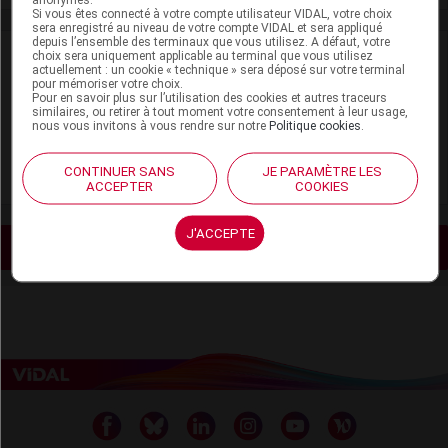
Si vous êtes connecté à votre compte utilisateur VIDAL, votre choix
sera enregistré au niveau de votre compte VIDAL et sera appliqué
depuis l’ensemble des terminaux que vous utilisez. A défaut, votre
Document utile
choix sera uniquement applicable au terminal que vous utilisez
actuellement : un cookie « technique » sera déposé sur votre terminal
pour mémoriser votre choix.
Pour en savoir plus sur l’utilisation des cookies et autres traceurs
similaires, ou retirer à tout moment votre consentement à leur usage,
nous vous invitons à vous rendre sur notre
Politique cookies
.
https://www.drill.fr/
(DRILL past à sucer)
CONTINUER SANS
JE PARAMÈTRE LES
ACCEPTER
COOKIES
J'ACCEPTE
Voir les actualités liées