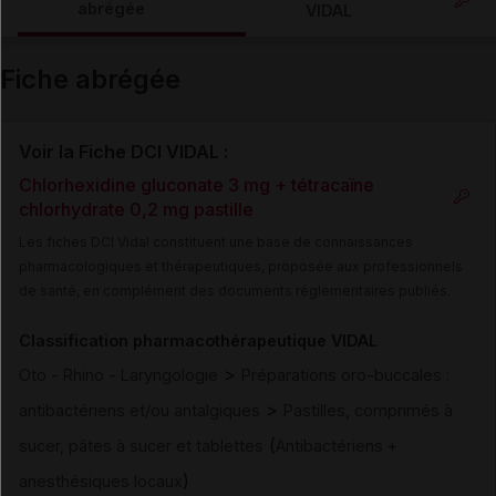
abrégée
VIDAL
Email
Fiche abrégée
Voir la Fiche DCI VIDAL :
Chlorhexidine gluconate 3 mg + tétracaïne
chlorhydrate 0,2 mg pastille
Les fiches DCI Vidal constituent une base de connaissances
pharmacologiques et thérapeutiques, proposée aux professionnels
de santé, en complément des documents réglementaires publiés.
Classification pharmacothérapeutique VIDAL
>
Oto - Rhino - Laryngologie
Préparations oro-buccales :
>
antibactériens et/ou antalgiques
Pastilles, comprimés à
(
sucer, pâtes à sucer et tablettes
Antibactériens +
)
anesthésiques locaux