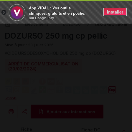
App VIDAL : Vos outils
Installer
×
cliniques, gratuits et en poche.
Sur Google Play
DOZURSO 250 mg cp
Médicaments
DOZURSO
DOZURSO 250 mg cp pellic
Mise à jour : 23 juillet 2026
ACIDE URSODESOXYCHOLIQUE 250 mg cp (DOZURSO)
ARRÊT DE COMMERCIALISATION
(29/02/2024)
Légende
Ajouter aux interactions
Copier l'url
Fiche
Fiche DCI