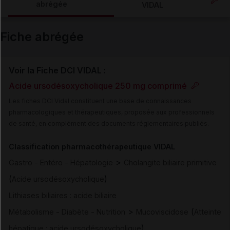
abrégée
VIDAL
Email
Fiche abrégée
Voir la Fiche DCI VIDAL :
Acide ursodésoxycholique 250 mg comprimé
Les fiches DCI Vidal constituent une base de connaissances
pharmacologiques et thérapeutiques, proposée aux professionnels
de santé, en complément des documents réglementaires publiés.
Classification pharmacothérapeutique VIDAL
>
Gastro - Entéro - Hépatologie
Cholangite biliaire primitive
(
)
Acide ursodésoxycholique
Lithiases biliaires : acide biliaire
>
(
Métabolisme - Diabète - Nutrition
Mucoviscidose
Atteinte
)
hépatique : acide ursodésoxycholique