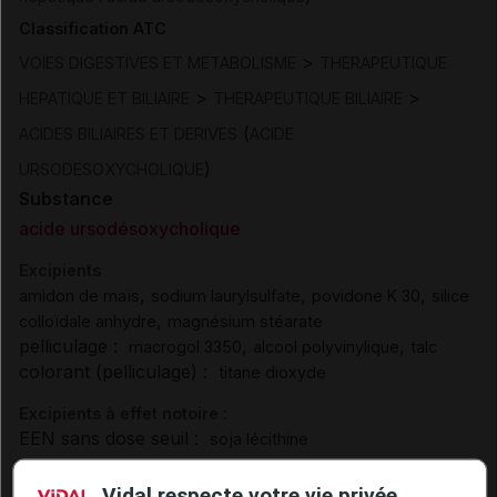
Classification ATC
>
VOIES DIGESTIVES ET METABOLISME
THERAPEUTIQUE
>
>
HEPATIQUE ET BILIAIRE
THERAPEUTIQUE BILIAIRE
(
ACIDES BILIAIRES ET DERIVES
ACIDE
)
URSODESOXYCHOLIQUE
Substance
acide ursodésoxycholique
Excipients
,
,
,
amidon de maïs
sodium laurylsulfate
povidone K 30
silice
,
colloïdale anhydre
magnésium stéarate
pelliculage :
,
,
macrogol 3350
alcool polyvinylique
talc
colorant (pelliculage) :
titane dioxyde
Excipients à effet notoire :
EEN sans dose seuil :
soja lécithine
Présentation
Vidal respecte votre vie privée