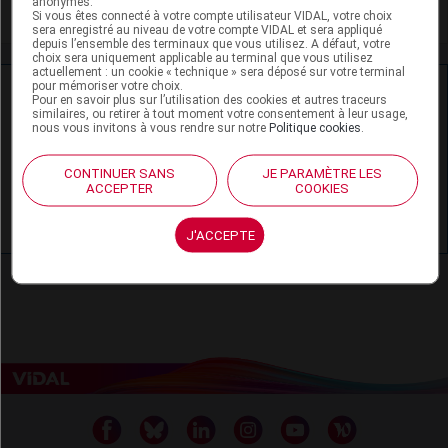
anonymes.
Toxicité rénale
Si vous êtes connecté à votre compte utilisateur VIDAL, votre choix
sera enregistré au niveau de votre compte VIDAL et sera appliqué
depuis l’ensemble des terminaux que vous utilisez. A défaut, votre
choix sera uniquement applicable au terminal que vous utilisez
actuellement : un cookie « technique » sera déposé sur votre terminal
pour mémoriser votre choix.
Ressources externes complémentaires
Pour en savoir plus sur l’utilisation des cookies et autres traceurs
similaires, ou retirer à tout moment votre consentement à leur usage,
nous vous invitons à vous rendre sur notre
Politique cookies
.
En savoir plus le site du CRAT
:
Acide ursodésoxycholique - Allaitement
CONTINUER SANS
JE PARAMÈTRE LES
ACCEPTER
COOKIES
Acide ursodésoxycholique - Grossesse
J'ACCEPTE