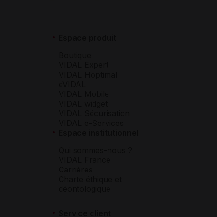
Espace produit
Boutique
VIDAL Expert
VIDAL Hoptimal
eVIDAL
VIDAL Mobile
VIDAL widget
VIDAL Sécurisation
VIDAL e-Services
Espace institutionnel
Qui sommes-nous ?
VIDAL France
Carrières
Charte éthique et
déontologique
Service client