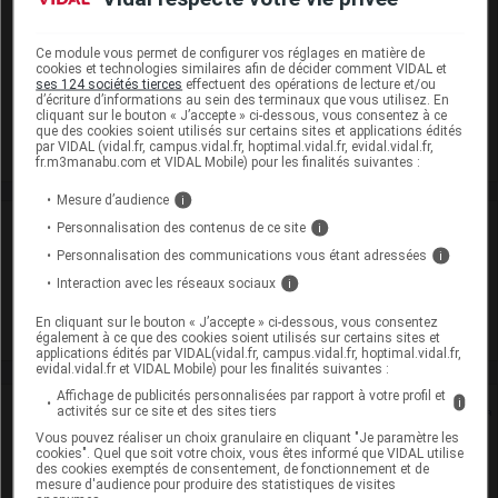
DOZURSO 250 mg Cpr pell Plq/60
Ce module vous permet de configurer vos réglages en matière de
Cip :
3400930012703
cookies et technologies similaires afin de décider comment VIDAL et
ses 124 sociétés tierces
effectuent des opérations de lecture et/ou
Modalités de conservation : Avant ouverture : durant 36 mois
d’écriture d’informations au sein des terminaux que vous utilisez. En
cliquant sur le bouton « J’accepte » ci-dessous, vous consentez à ce
Supprimé
que des cookies soient utilisés sur certains sites et applications édités
par VIDAL (vidal.fr, campus.vidal.fr, hoptimal.vidal.fr, evidal.vidal.fr,
fr.m3manabu.com et VIDAL Mobile) pour les finalités suivantes :
Mesure d’audience
i
Laboratoire
Personnalisation des contenus de ce site
i
Personnalisation des communications vous étant adressées
i
Mayoly-Spindler
Interaction avec les réseaux sociaux
i
En cliquant sur le bouton « J’accepte » ci-dessous, vous consentez
Voir la fiche laboratoire
également à ce que des cookies soient utilisés sur certains sites et
applications édités par VIDAL(vidal.fr, campus.vidal.fr, hoptimal.vidal.fr,
evidal.vidal.fr et VIDAL Mobile) pour les finalités suivantes :
Affichage de publicités personnalisées par rapport à votre profil et
i
Rein
activités sur ce site et des sites tiers
Vous pouvez réaliser un choix granulaire en cliquant "Je paramètre les
cookies". Quel que soit votre choix, vous êtes informé que VIDAL utilise
Adaptation de posologie
des cookies exemptés de consentement, de fonctionnement et de
mesure d'audience pour produire des statistiques de visites