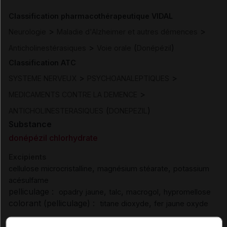
Classification pharmacothérapeutique VIDAL
>
>
Neurologie
Maladie d'Alzheimer et autres démences
>
(
)
Anticholinestérasiques
Voie orale
Donépézil
Classification ATC
>
>
SYSTEME NERVEUX
PSYCHOANALEPTIQUES
>
MEDICAMENTS CONTRE LA DEMENCE
(
)
ANTICHOLINESTERASIQUES
DONEPEZIL
Substance
donépézil chlorhydrate
Excipients
,
,
cellulose microcristalline
magnésium stéarate
potassium
acésulfame
pelliculage :
,
,
,
opadry jaune
talc
macrogol
hypromellose
colorant (pelliculage) :
,
titane dioxyde
fer jaune oxyde
Excipients à effet notoire :