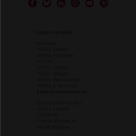
Espace produit
Boutique
VIDAL Expert
VIDAL Hoptimal
eVIDAL
VIDAL Mobile
VIDAL widget
VIDAL Sécurisation
VIDAL e-Services
Espace institutionnel
Qui sommes-nous ?
VIDAL France
Carrières
Charte éthique et
déontologique