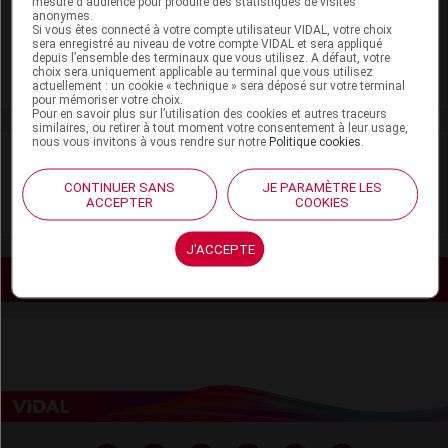
mesure d'audience pour produire des statistiques de visites
anonymes.
Si vous êtes connecté à votre compte utilisateur VIDAL, votre choix
Adaptation de posologie
sera enregistré au niveau de votre compte VIDAL et sera appliqué
depuis l’ensemble des terminaux que vous utilisez. A défaut, votre
Toxicité rénale
choix sera uniquement applicable au terminal que vous utilisez
actuellement : un cookie « technique » sera déposé sur votre terminal
pour mémoriser votre choix.
Pour en savoir plus sur l’utilisation des cookies et autres traceurs
similaires, ou retirer à tout moment votre consentement à leur usage,
nous vous invitons à vous rendre sur notre
Politique cookies
.
VIDAL Recos
CONTINUER SANS
JE PARAMÈTRE LES
Trouble neurocognitif majeur
ACCEPTER
COOKIES
J'ACCEPTE
Voir les actualités liées