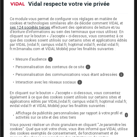
Vidal respecte votre vie privée
EEN sans dose seuil :
lactose monohydrate
Présentation
Ce module vous permet de configurer vos réglages en matière de
cookies et technologies similaires afin de décider comment VIDAL et
ses 124 sociétés tierces
effectuent des opérations de lecture et/ou
DONEPEZIL ZENTIVA 10 mg Cpr pell Plq/28
d’écriture d’informations au sein des terminaux que vous utilisez. En
cliquant sur le bouton « J’accepte » ci-dessous, vous consentez à ce
Cip :
3400941990564
que des cookies soient utilisés sur certains sites et applications édités
Modalités de conservation : Avant ouverture : durant 24 mois
par VIDAL (vidal.fr, campus.vidal.fr, hoptimal.vidal.fr, evidal.vidal.fr,
fr.m3manabu.com et VIDAL Mobile) pour les finalités suivantes :
Commercialisé
Mesure d’audience
i
Personnalisation des contenus de ce site
i
Personnalisation des communications vous étant adressées
i
Interaction avec les réseaux sociaux
Laboratoire
i
En cliquant sur le bouton « J’accepte » ci-dessous, vous consentez
également à ce que des cookies soient utilisés sur certains sites et
Zentiva France
applications édités par VIDAL(vidal.fr, campus.vidal.fr, hoptimal.vidal.fr,
evidal.vidal.fr et VIDAL Mobile) pour les finalités suivantes :
Voir la fiche laboratoire
Affichage de publicités personnalisées par rapport à votre profil et
i
activités sur ce site et des sites tiers
Vous pouvez réaliser un choix granulaire en cliquant "Je paramètre les
cookies". Quel que soit votre choix, vous êtes informé que VIDAL utilise
Rein
des cookies exemptés de consentement, de fonctionnement et de