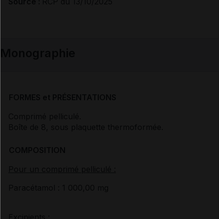
Source :
RCP du 13/10/2025
Document de référence
Monographie
Synthèse d'avis HAS
FORMES et PRÉSENTATIONS
Comprimé pelliculé.
Boîte de 8, sous plaquette thermoformée.
COMPOSITION
Pour un comprimé pelliculé :
Paracétamol : 1 000,00 mg
Excipients :