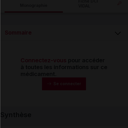
Fiche DCI
Monographie
VIDAL
Email
Sommaire
Connectez-vous
pour accéder
Synthèse
à toutes les informations sur ce
médicament.
Monographie
Se connecter
Formes et présentations
Synthèse
Composition