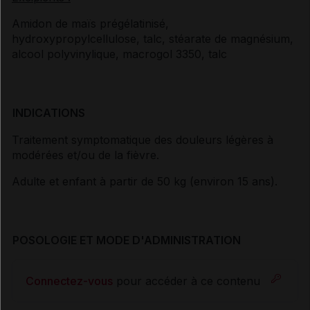
Amidon de maïs prégélatinisé,
hydroxypropylcellulose, talc, stéarate de magnésium,
alcool polyvinylique, macrogol 3350, talc
INDICATIONS
Traitement symptomatique des douleurs légères à
modérées et/ou de la fièvre.
Adulte et enfant à partir de 50 kg (environ 15 ans).
POSOLOGIE ET MODE D'ADMINISTRATION
Connectez-vous
pour accéder à ce contenu