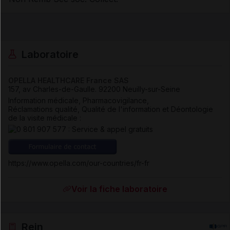
Laboratoire
OPELLA HEALTHCARE France SAS
157, av Charles-de-Gaulle
.
92200
Neuilly-sur-Seine
Information médicale, Pharmacovigilance,
Réclamations qualité, Qualité de l'information et Déontologie
de la visite médicale :
https://www.opella.com/our-countries/fr-fr
Voir la fiche laboratoire
Rein