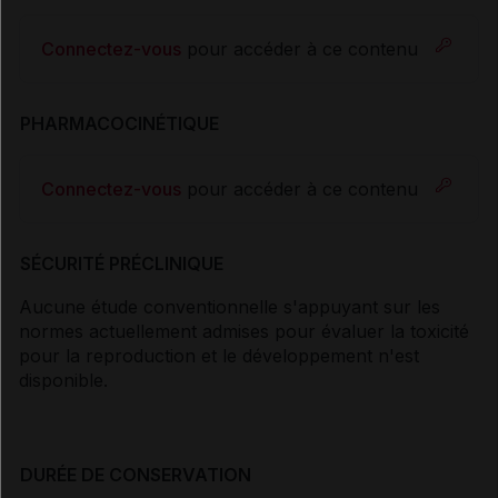
Connectez-vous
pour accéder à ce contenu
PHARMACOCINÉTIQUE
Connectez-vous
pour accéder à ce contenu
SÉCURITÉ PRÉCLINIQUE
Aucune étude conventionnelle s'appuyant sur les
normes actuellement admises pour évaluer la toxicité
pour la reproduction et le développement n'est
disponible.
DURÉE DE CONSERVATION