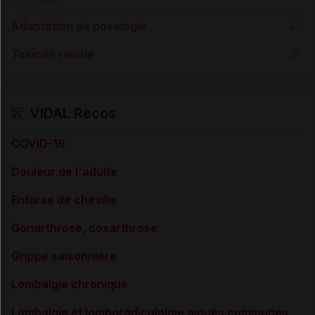
Adaptation de posologie
Toxicité rénale
VIDAL Recos
COVID-19
Douleur de l'adulte
Entorse de cheville
Gonarthrose, coxarthrose
Grippe saisonnière
Lombalgie chronique
Lombalgie et lomboradiculalgie aiguës communes