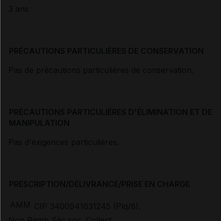
3 ans
PRÉCAUTIONS PARTICULIÈRES DE CONSERVATION
Pas de précautions particulières de conservation.
PRÉCAUTIONS PARTICULIÈRES D'ÉLIMINATION ET DE
MANIPULATION
Pas d'exigences particulières.
PRESCRIPTION/DÉLIVRANCE/PRISE EN CHARGE
AMM
CIP 3400941631245 (Plq/8).
Non Remb Séc soc. Collect.