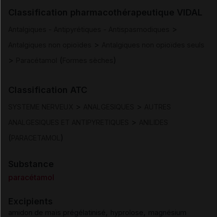
Indications
Classification pharmacothérapeutique VIDAL
>
Antalgiques - Antipyrétiques - Antispasmodiques
Posologie et mode d'administration
>
Antalgiques non opioïdes
Antalgiques non opioïdes seuls
>
(
)
Paracétamol
Formes sèches
Contre-indications
Classification ATC
Mises en garde et précautions d'emploi
>
>
SYSTEME NERVEUX
ANALGESIQUES
AUTRES
Interactions
>
ANALGESIQUES ET ANTIPYRETIQUES
ANILIDES
(
)
PARACETAMOL
Fertilité/grossesse/allaitement
Substance
Conduite et utilisation de machines
paracétamol
Excipients
Effets indésirables
,
,
amidon de maïs prégélatinisé
hyprolose
magnésium