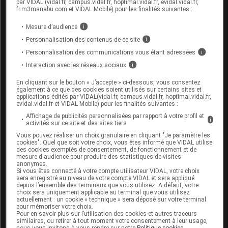
effets chez l'homme n'est pas connue.
par VIDAL (vidal.fr, campus.vidal.fr, hoptimal.vidal.fr, evidal.vidal.fr,
fr.m3manabu.com et VIDAL Mobile) pour les finalités suivantes :
Mesure d’audience
i
Personnalisation des contenus de ce site
i
CONDUITE et UTILISATION DE MACHINES
Personnalisation des communications vous étant adressées
i
Le paracétamol n'a aucun effet ou qu'un effet
Interaction avec les réseaux sociaux
i
négligeable sur l'aptitude à conduire des véhicules et
En cliquant sur le bouton « J’accepte » ci-dessous, vous consentez
à utiliser des machines.
également à ce que des cookies soient utilisés sur certains sites et
applications édités par VIDAL(vidal.fr, campus.vidal.fr, hoptimal.vidal.fr,
evidal.vidal.fr et VIDAL Mobile) pour les finalités suivantes :
Affichage de publicités personnalisées par rapport à votre profil et
i
activités sur ce site et des sites tiers
EFFETS INDÉSIRABLES
Vous pouvez réaliser un choix granulaire en cliquant "Je paramètre les
cookies". Quel que soit votre choix, vous êtes informé que VIDAL utilise
des cookies exemptés de consentement, de fonctionnement et de
Voir dans l'analyse d'ordonnance
mesure d'audience pour produire des statistiques de visites
anonymes.
Si vous êtes connecté à votre compte utilisateur VIDAL, votre choix
sera enregistré au niveau de votre compte VIDAL et sera appliqué
Connectez-vous
pour accéder à ce contenu
depuis l’ensemble des terminaux que vous utilisez. A défaut, votre
choix sera uniquement applicable au terminal que vous utilisez
actuellement : un cookie « technique » sera déposé sur votre terminal
pour mémoriser votre choix.
Pour en savoir plus sur l’utilisation des cookies et autres traceurs
SURDOSAGE
similaires, ou retirer à tout moment votre consentement à leur usage,
nous vous invitons à vous rendre sur notre
Politique cookies
.