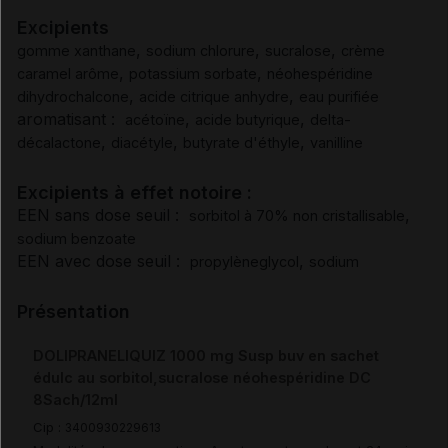
Excipients
Effets indésirables
,
,
,
gomme xanthane
sodium chlorure
sucralose
crème
,
,
caramel arôme
potassium sorbate
néohespéridine
Surdosage
,
,
dihydrochalcone
acide citrique anhydre
eau purifiée
aromatisant :
,
,
acétoïne
acide butyrique
delta-
,
,
,
décalactone
diacétyle
butyrate d'éthyle
vanilline
Pharmacodynamie
Excipients à effet notoire :
Pharmacocinétique
EEN sans dose seuil :
,
sorbitol à 70% non cristallisable
sodium benzoate
Sécurité préclinique
EEN avec dose seuil :
,
propylèneglycol
sodium
Présentation
Durée de conservation
DOLIPRANELIQUIZ 1000 mg Susp buv en sachet
Précautions particulières de conservation
édulc au sorbitol,sucralose néohespéridine DC
8Sach/12ml
Cip :
Elimination/Manipulation
3400930229613