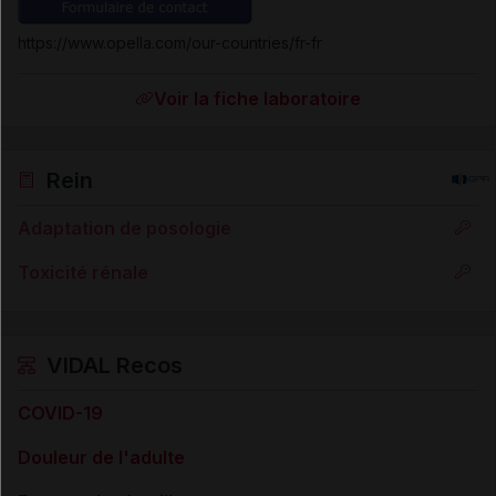
https://www.opella.com/our-countries/fr-fr
Voir la fiche laboratoire
Rein
Adaptation de posologie
Toxicité rénale
VIDAL Recos
COVID-19
Douleur de l'adulte