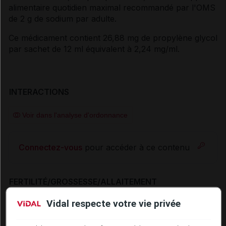
alimentaire quotidien maximal recommandé par l'OMS
de 2 g de sodium par adulte.
Ce médicament contient 26,88 mg de propylène glycol
par sachet de 12 ml équivalent à 2,24 mg/ml.
INTERACTIONS
Voir dans l'analyse d'ordonnance
Connectez-vous
pour accéder à ce contenu
FERTILITÉ/GROSSESSE/ALLAITEMENT
Grossesse
Vidal respecte votre vie privée
Une vaste quantité de données portant sur les