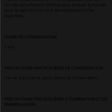
normes actuellement admises pour évaluer la toxicité
pour la reproduction et le développement n'est
disponible.
DURÉE DE CONSERVATION
2 ans.
PRÉCAUTIONS PARTICULIÈRES DE CONSERVATION
Pas de précautions particulières de conservation.
PRÉCAUTIONS PARTICULIÈRES D'ÉLIMINATION ET DE
MANIPULATION