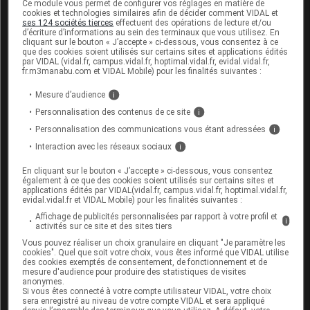
Ce module vous permet de configurer vos réglages en matière de
femmes enceintes démontre l'absence de toute
cookies et technologies similaires afin de décider comment VIDAL et
malformation ou de toute toxicité fœtale/néonatale.
ses 124 sociétés tierces
effectuent des opérations de lecture et/ou
d’écriture d’informations au sein des terminaux que vous utilisez. En
Les études épidémiologiques consacrées au
cliquant sur le bouton « J’accepte » ci-dessous, vous consentez à ce
neurodéveloppement des enfants exposés au
que des cookies soient utilisés sur certains sites et applications édités
par VIDAL (vidal.fr, campus.vidal.fr, hoptimal.vidal.fr, evidal.vidal.fr,
paracétamol in utero produisent des résultats non
fr.m3manabu.com et VIDAL Mobile) pour les finalités suivantes :
concluants. Si cela s'avère nécessaire d'un point de
Mesure d’audience
i
vue clinique, le paracétamol peut être utilisé pendant
Personnalisation des contenus de ce site
la grossesse ; cependant, il devra être utilisé à la dose
i
efficace la plus faible, pendant la durée la plus courte
Personnalisation des communications vous étant adressées
i
possible et à la fréquence la plus réduite possible.
Interaction avec les réseaux sociaux
i
Allaitement
En cliquant sur le bouton « J’accepte » ci-dessous, vous consentez
également à ce que des cookies soient utilisés sur certains sites et
applications édités par VIDAL(vidal.fr, campus.vidal.fr, hoptimal.vidal.fr,
Après administration, le paracétamol est éliminé en
evidal.vidal.fr et VIDAL Mobile) pour les finalités suivantes :
petites quantités dans le lait maternel. Aux doses
Affichage de publicités personnalisées par rapport à votre profil et
i
thérapeutiques, l'administration de ce médicament est
activités sur ce site et des sites tiers
possible pendant l'allaitement.
Vous pouvez réaliser un choix granulaire en cliquant "Je paramètre les
cookies". Quel que soit votre choix, vous êtes informé que VIDAL utilise
des cookies exemptés de consentement, de fonctionnement et de
Fertilité
mesure d'audience pour produire des statistiques de visites
anonymes.
Si vous êtes connecté à votre compte utilisateur VIDAL, votre choix
En raison du mécanisme d'action potentiel sur les
sera enregistré au niveau de votre compte VIDAL et sera appliqué