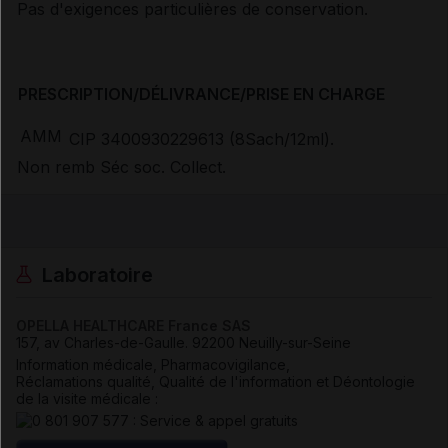
Pas d'exigences particulières de conservation.
PRESCRIPTION/DÉLIVRANCE/PRISE EN CHARGE
AMM
CIP 3400930229613 (8Sach/12ml).
Non remb Séc soc. Collect.
Laboratoire
OPELLA HEALTHCARE France SAS
157, av Charles-de-Gaulle
.
92200
Neuilly-sur-Seine
Information médicale, Pharmacovigilance,
Réclamations qualité, Qualité de l'information et Déontologie
de la visite médicale :