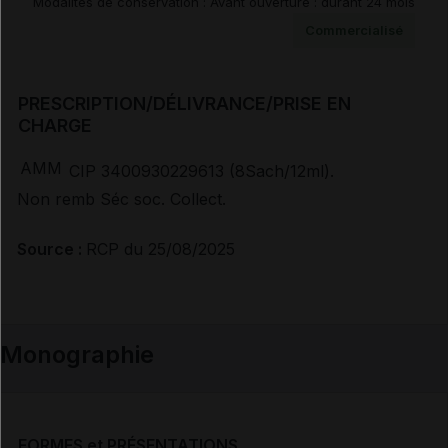
Modalités de conservation : Avant ouverture : durant 24 mois
Commercialisé
Prescription/délivrance/prise en charge
PRESCRIPTION/DÉLIVRANCE/PRISE EN
CHARGE
AMM
CIP 3400930229613 (8Sach/12ml).
Non remb Séc soc. Collect.
Source :
RCP du 25/08/2025
Monographie
FORMES et PRÉSENTATIONS