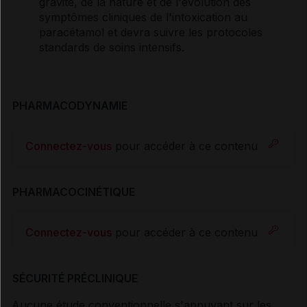
gravité, de la nature et de l'évolution des
symptômes cliniques de l'intoxication au
paracétamol et devra suivre les protocoles
standards de soins intensifs.
PHARMACODYNAMIE
Connectez-vous
pour accéder à ce contenu
PHARMACOCINÉTIQUE
Connectez-vous
pour accéder à ce contenu
SÉCURITÉ PRÉCLINIQUE
Aucune étude conventionnelle s'appuyant sur les