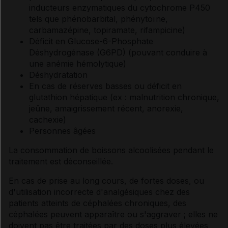
inducteurs enzymatiques du cytochrome P450
tels que phénobarbital, phénytoïne,
carbamazépine, topiramate, rifampicine)
Déficit en Glucose-6-Phosphate
Déshydrogénase (G6PD) (pouvant conduire à
une anémie hémolytique)
Déshydratation
En cas de réserves basses ou déficit en
glutathion hépatique (ex : malnutrition chronique,
jeûne, amaigrissement récent, anorexie,
cachexie)
Personnes âgées
La consommation de boissons alcoolisées pendant le
traitement est déconseillée.
En cas de prise au long cours, de fortes doses, ou
d'utilisation incorrecte d'analgésiques chez des
patients atteints de céphalées chroniques, des
céphalées peuvent apparaître ou s'aggraver ; elles ne
doivent pas être traitées par des doses plus élevées