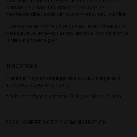
benzoate de sodium (E211), arôme crème caramel*,
sorbate de potassium, dihydrochalcone de
néohespéridine, acide citrique anhydre, eau purifiée.
*
Composition de l'arôme crème caramel
: acétylméthylcarbinol,
acide butyrique, delta-decalactone, diacétyle, butyrate d'éthyle,
vanilline et propylène glycol.
INDICATIONS
Traitement symptomatique des douleurs légères à
modérées et/ou de la fièvre.
Adulte et enfant à partir de 50 kg (environ 15 ans).
POSOLOGIE ET MODE D'ADMINISTRATION