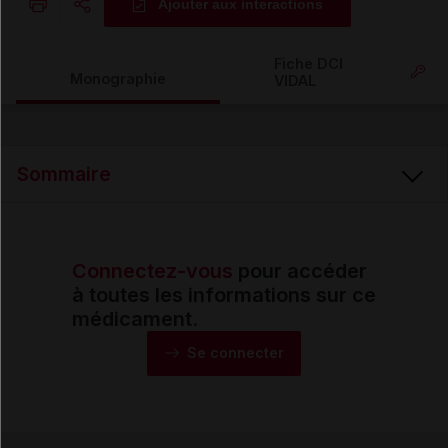
Ajouter aux interactions
Copier l'url
Fiche DCI
Monographie
VIDAL
Email
Sommaire
Connectez-vous
pour accéder
Synthèse
à toutes les informations sur ce
médicament.
Monographie
Se connecter
Formes et présentations