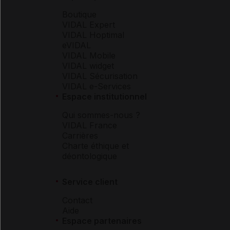
Boutique
VIDAL Expert
VIDAL Hoptimal
eVIDAL
VIDAL Mobile
VIDAL widget
VIDAL Sécurisation
VIDAL e-Services
Espace institutionnel
Qui sommes-nous ?
VIDAL France
Carrières
Charte éthique et
déontologique
Service client
Contact
Aide
Espace partenaires