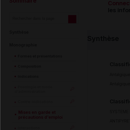
Sommaire
Connec
les inf
Synthèse
Synthèse
Monographie
Formes et présentations
Classif
Composition
Antalgiqu
Indications
Antalgiqu
Posologie et mode
d'administration
Classif
Contre-indications
SYSTEME
Mises en garde et
précautions d'emploi
ANTIPYRE
Interactions