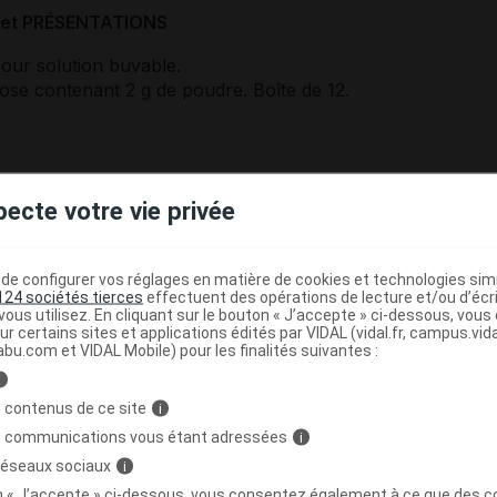
et PRÉSENTATIONS
our solution buvable.
ose contenant 2 g de poudre. Boîte de 12.
ITION
pecte votre vie privée
sachet-dose :
mol : 500,00 mg
e configurer vos réglages en matière de cookies et technologies simil
124 sociétés tierces
effectuent des opérations de lecture et/ou d’écr
s à effet notoire :
un sachet-dose contient 5,9 mg de benzo
ous utilisez. En cliquant sur le bouton « J’accepte » ci-dessous, vou
ur certains sites et applications édités par VIDAL (vidal.fr, campus.vidal.
t 1,34 g de saccharose (voir rubrique
Mises en garde et pr
abu.com et VIDAL Mobile) pour les finalités suivantes :
).
i
 contenus de ce site
i
s :
s communications vous étant adressées
i
 réseaux sociaux
i
, benzoate de sodium, monoglycérides acétylés, saccharo
n poudre*.
on « J’accepte » ci-dessous, vous consentez également à ce que des co