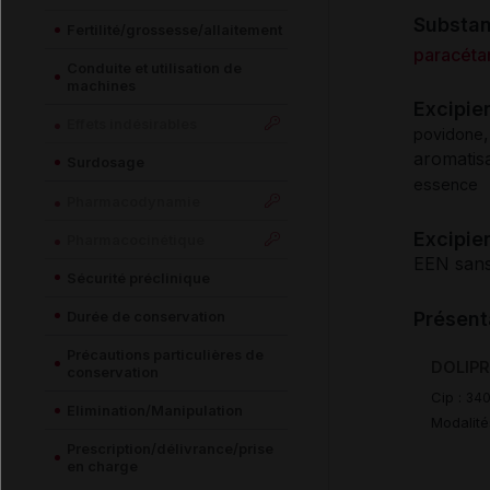
Substa
Fertilité/grossesse/allaitement
paracéta
Conduite et utilisation de
machines
Excipie
Effets indésirables
povidone
aromatis
Surdosage
essence
Pharmacodynamie
Excipien
Pharmacocinétique
EEN sans
Sécurité préclinique
Durée de conservation
Présent
Précautions particulières de
DOLIPR
conservation
Cip :
340
Elimination/Manipulation
Modalité
Prescription/délivrance/prise
en charge