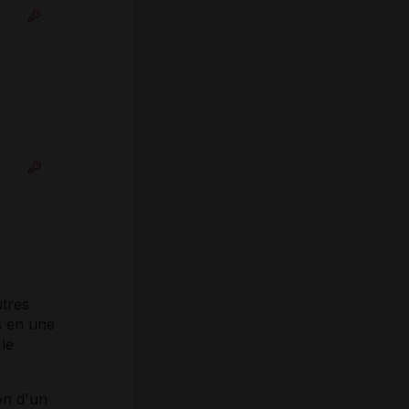
utres
s en une
le
on d'un