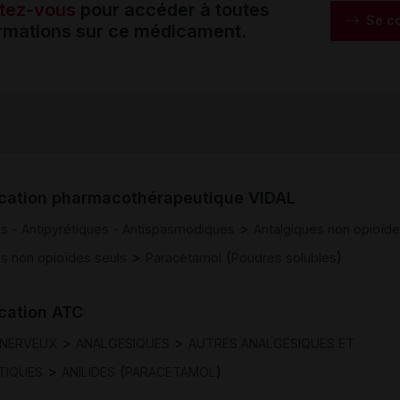
tez-vous
pour accéder à toutes
Se c
ormations sur ce médicament.
ication pharmacothérapeutique VIDAL
>
es - Antipyrétiques - Antispasmodiques
Antalgiques non opioïd
>
(
)
es non opioïdes seuls
Paracétamol
Poudres solubles
ication ATC
>
>
 NERVEUX
ANALGESIQUES
AUTRES ANALGESIQUES ET
>
(
)
TIQUES
ANILIDES
PARACETAMOL