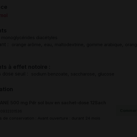
nce
mol
nts
,
monoglycérides diacétyles
ant :
,
,
,
,
orange arôme
eau
maltodextrine
gomme arabique
oran
ts à effet notoire :
 dose seuil :
,
,
sodium benzoate
saccharose
glucose
ation
ANE 500 mg Pdr sol buv en sachet-dose 12Sach
Commerc
0932331536
s de conservation : Avant ouverture : durant 24 mois