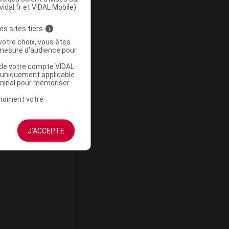
vidal.fr et VIDAL Mobile)
, huile
es sites tiers
i
votre choix, vous êtes
mesure d'audience pour
u de votre compte VIDAL
a uniquement applicable
rminal pour mémoriser
t moment votre
e la
J'ACCEPTE