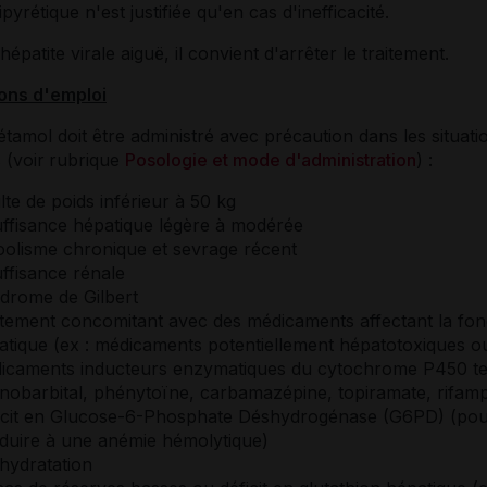
ipyrétique n'est justifiée qu'en cas d'inefficacité.
hépatite virale aiguë, il convient d'arrêter le traitement.
ons d'emploi
tamol doit être administré avec précaution dans les situati
 (voir
rubrique
Posologie et mode d'administration
) :
te de poids inférieur à 50 kg
uffisance hépatique légère à modérée
oolisme chronique et sevrage récent
uffisance rénale
drome de Gilbert
itement concomitant avec des médicaments affectant la fon
atique (ex : médicaments potentiellement hépatotoxiques o
icaments inducteurs enzymatiques du cytochrome P450 te
nobarbital, phénytoïne, carbamazépine, topiramate, rifamp
icit en Glucose-6-Phosphate Déshydrogénase (G6PD) (po
duire à une anémie hémolytique)
hydratation