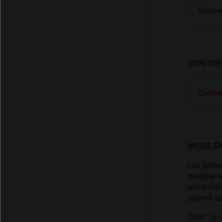
Conne
CONTRE
Conne
MISES E
Les patie
médicame
administr
patient 
Chez un e