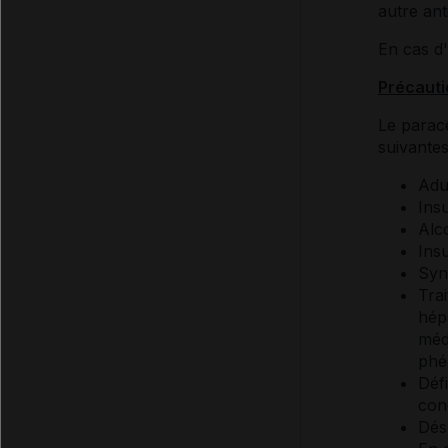
autre ant
En cas d'
Précauti
Le paracé
suivantes
Adul
Ins
Alc
Ins
Syn
Tra
hép
méd
phé
Déf
con
Dés