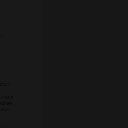
ons
ction
u
ls que
icine)
uvant