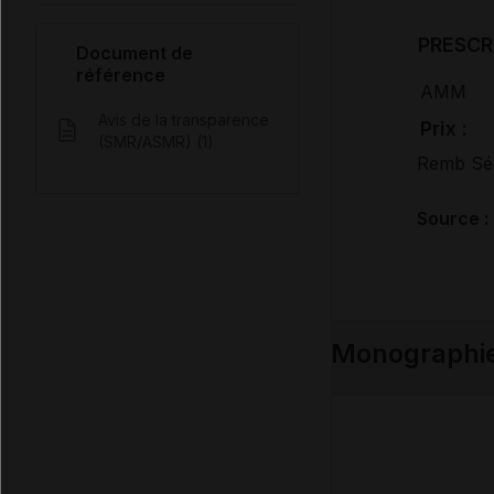
PRESCR
Document de
référence
AMM
Avis de la transparence
Prix :
(SMR/ASMR) (1)
Remb Séc
Source :
Monographi