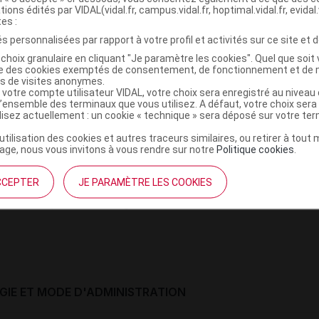
tions édités par VIDAL(vidal.fr, campus.vidal.fr, hoptimal.vidal.fr, evidal.
tes :
ion de l'arôme orange en poudre
: eau, maltodextrine, gomme arabique
s personnalisées par rapport à votre profil et activités sur ce site et d
 d'orange.
choix granulaire en cliquant "Je paramètre les cookies". Quel que soit 
ise des cookies exemptés de consentement, de fonctionnement et de 
es de visites anonymes.
 votre compte utilisateur VIDAL, votre choix sera enregistré au nivea
l’ensemble des terminaux que vous utilisez. A défaut, votre choix ser
ilisez actuellement : un cookie « technique » sera déposé sur votre te
IONS
’utilisation des cookies et autres traceurs similaires, ou retirer à tou
ge, nous vous invitons à vous rendre sur notre
Politique cookies
.
nt symptomatique des douleurs légères à modérées et/ou d
CCEPTER
JE PARAMÈTRE LES COOKIES
 enfant à partir de 27 kg (environ 8 ans).
IE ET MODE D'ADMINISTRATION