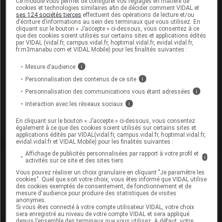
Ce module vous permet de configurer vos réglages en matière de
cookies et technologies similaires afin de décider comment VIDAL et
EEN sans dose seuil :
,
polysorbate 80
éthanol anhydre
ses 124 sociétés tierces
effectuent des opérations de lecture et/ou
d’écriture d’informations au sein des terminaux que vous utilisez. En
Présentation
cliquant sur le bouton « J’accepte » ci-dessous, vous consentez à ce
que des cookies soient utilisés sur certains sites et applications édités
par VIDAL (vidal.fr, campus.vidal.fr, hoptimal.vidal.fr, evidal.vidal.fr,
fr.m3manabu.com et VIDAL Mobile) pour les finalités suivantes :
DOCETAXEL HIKMA 160 mg/8 ml S diluer perf Fl/8ml
Cip :
3400930313237
Mesure d’audience
i
Modalités de conservation : Avant ouverture : < 25° durant
Personnalisation des contenus de ce site
i
24 mois (Conserver à l'abri de la lumière, Conserver dans
Personnalisation des communications vous étant adressées
i
son emballage)
Interaction avec les réseaux sociaux
i
Commercialisé
En cliquant sur le bouton « J’accepte » ci-dessous, vous consentez
également à ce que des cookies soient utilisés sur certains sites et
applications édités par VIDAL(vidal.fr, campus.vidal.fr, hoptimal.vidal.fr,
evidal.vidal.fr et VIDAL Mobile) pour les finalités suivantes :
Affichage de publicités personnalisées par rapport à votre profil et
i
Laboratoire
activités sur ce site et des sites tiers
Vous pouvez réaliser un choix granulaire en cliquant "Je paramètre les
cookies". Quel que soit votre choix, vous êtes informé que VIDAL utilise
Hikma France
des cookies exemptés de consentement, de fonctionnement et de
mesure d'audience pour produire des statistiques de visites
anonymes.
Voir la fiche laboratoire
Si vous êtes connecté à votre compte utilisateur VIDAL, votre choix
sera enregistré au niveau de votre compte VIDAL et sera appliqué
depuis l’ensemble des terminaux que vous utilisez. A défaut, votre