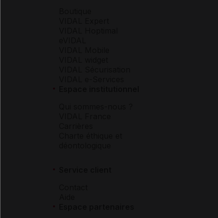
Boutique
VIDAL Expert
VIDAL Hoptimal
eVIDAL
VIDAL Mobile
VIDAL widget
VIDAL Sécurisation
VIDAL e-Services
Espace institutionnel
Qui sommes-nous ?
VIDAL France
Carrières
Charte éthique et
déontologique
Service client
Contact
Aide
Espace partenaires