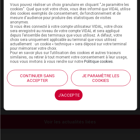
Vous pouvez réaliser un choix granulaire en cliquant "Je paramètre les
Dermatite atopique de l'enfant
cookies". Quel que soit votre choix, vous êtes informé que VIDAL utilise
des cookies exemptés de consentement, de fonctionnement et de
mesure d'audience pour produire des statistiques de visites
Dermite séborrhéique de l'adolescent et de l'adulte
anonymes.
Si vous êtes connecté à votre compte utilisateur VIDAL, votre choix
Psoriasis en plaques de l'adulte
sera enregistré au niveau de votre compte VIDAL et sera appliqué
depuis l’ensemble des terminaux que vous utilisez. A défaut, votre
choix sera uniquement applicable au terminal que vous utilisez
actuellement : un cookie « technique » sera déposé sur votre terminal
pour mémoriser votre choix.
Pour en savoir plus sur l’utilisation des cookies et autres traceurs
Ressources externes complémentaires
similaires, ou retirer à tout moment votre consentement à leur usage,
nous vous invitons à vous rendre sur notre
Politique cookies
.
En savoir plus le site du CRAT
:
CONTINUER SANS
JE PARAMÈTRE LES
ACCEPTER
COOKIES
Bétaméthasone - Allaitement
J'ACCEPTE
Bétaméthasone - Grossesse
Voir les actualités liées