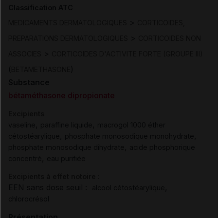
Classification ATC
>
MEDICAMENTS DERMATOLOGIQUES
CORTICOIDES,
>
PREPARATIONS DERMATOLOGIQUES
CORTICOIDES NON
>
ASSOCIES
CORTICOIDES D'ACTIVITE FORTE (GROUPE III)
(
)
BETAMETHASONE
Substance
bétaméthasone dipropionate
Excipients
,
,
vaseline
paraffine liquide
macrogol 1000 éther
,
,
cétostéarylique
phosphate monosodique monohydrate
,
phosphate monosodique dihydrate
acide phosphorique
,
concentré
eau purifiée
Excipients à effet notoire :
EEN sans dose seuil :
,
alcool cétostéarylique
chlorocrésol
Présentation