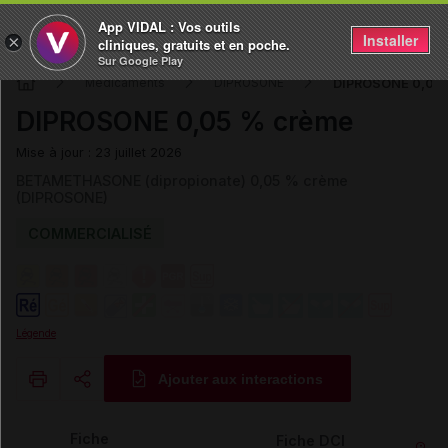
App VIDAL : Vos outils
Installer
×
cliniques, gratuits et en poche.
Sur Google Play
DIPROSONE 0,05 
Médicaments
DIPROSONE
DIPROSONE 0,05 % crème
Mise à jour : 23 juillet 2026
BETAMETHASONE (dipropionate) 0,05 % crème
(DIPROSONE)
COMMERCIALISÉ
Légende
Ajouter aux interactions
Copier l'url
Fiche
Fiche DCI