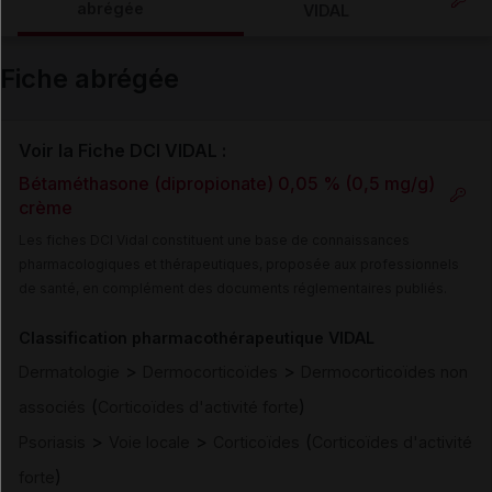
abrégée
VIDAL
Email
Fiche abrégée
Voir la Fiche DCI VIDAL :
Bétaméthasone (dipropionate) 0,05 % (0,5 mg/g)
crème
Les fiches DCI Vidal constituent une base de connaissances
pharmacologiques et thérapeutiques, proposée aux professionnels
de santé, en complément des documents réglementaires publiés.
Classification pharmacothérapeutique VIDAL
>
>
Dermatologie
Dermocorticoïdes
Dermocorticoïdes non
(
)
associés
Corticoïdes d'activité forte
>
>
(
Psoriasis
Voie locale
Corticoïdes
Corticoïdes d'activité
)
forte