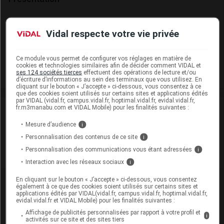
DIPROSONE 0,05 % Cr T/30g
Vidal respecte votre vie privée
Cip :
3400932309016
Modalités de conservation : Avant ouverture : durant 36 mois
Ce module vous permet de configurer vos réglages en matière de
Commercialisé
cookies et technologies similaires afin de décider comment VIDAL et
ses 124 sociétés tierces
effectuent des opérations de lecture et/ou
d’écriture d’informations au sein des terminaux que vous utilisez. En
cliquant sur le bouton « J’accepte » ci-dessous, vous consentez à ce
que des cookies soient utilisés sur certains sites et applications édités
par VIDAL (vidal.fr, campus.vidal.fr, hoptimal.vidal.fr, evidal.vidal.fr,
fr.m3manabu.com et VIDAL Mobile) pour les finalités suivantes :
Laboratoire
Mesure d’audience
i
Organon France
Personnalisation des contenus de ce site
i
Personnalisation des communications vous étant adressées
i
Voir la fiche laboratoire
Interaction avec les réseaux sociaux
i
En cliquant sur le bouton « J’accepte » ci-dessous, vous consentez
également à ce que des cookies soient utilisés sur certains sites et
VIDAL Recos
applications édités par VIDAL(vidal.fr, campus.vidal.fr, hoptimal.vidal.fr,
evidal.vidal.fr et VIDAL Mobile) pour les finalités suivantes :
Affichage de publicités personnalisées par rapport à votre profil et
Dermatite atopique de l'adulte
i
activités sur ce site et des sites tiers