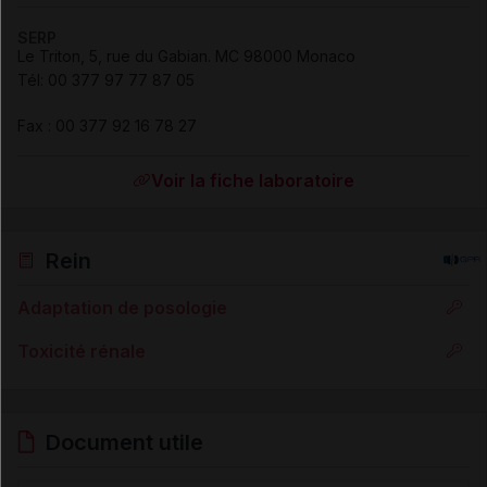
SERP
Le Triton, 5, rue du Gabian. MC 98000 Monaco
Tél
:
00 377 97 77 87 05
Fax
:
00 377 92 16 78 27
Voir la fiche laboratoire
Rein
Adaptation de posologie
Toxicité rénale
Document utile