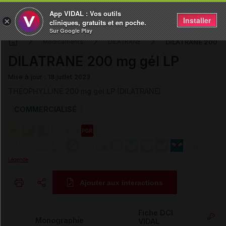
App VIDAL : Vos outils
Installer
×
cliniques, gratuits et en poche.
Sur Google Play
DILATRANE 200 mg
Médicaments
DILATRANE
DILATRANE 200 mg gél LP
Mise à jour : 18 juillet 2023
THEOPHYLLINE 200 mg gél LP (DILATRANE)
COMMERCIALISÉ
Légende
Ajouter aux interactions
Copier l'url
Fiche DCI
Monographie
VIDAL