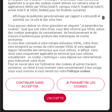
également à ce que des cookies soient utilisés sur certains sites et
évidence un effet tératogène sur une seule espèce.
applications édités par VIDAL(vidal.fr, campus.vidal.fr, hoptimal.vidal.fr,
evidal.vidal.fr et VIDAL Mobile) pour les finalités suivantes :
En clinique, l'analyse d'un nombre élevé de
Affichage de publicités personnalisées par rapport à votre profil et
i
grossesses exposées n'a apparemment révélé aucun
activités sur ce site et des sites tiers
effet malformatif ou fœtotoxique de la théophylline.
Vous pouvez réaliser un choix granulaire en cliquant "Je paramètre les
cookies". Quel que soit votre choix, vous êtes informé que VIDAL utilise
Toutefois, seules des études épidémiologiques
des cookies exemptés de consentement, de fonctionnement et de
permettraient de vérifier l'absence de risque.
mesure d'audience pour produire des statistiques de visites
anonymes.
Si vous êtes connecté à votre compte utilisateur VIDAL, votre choix
Par ailleurs, en fin de grossesse, la théophylline est
sera enregistré au niveau de votre compte VIDAL et sera appliqué
métabolisée en caféine par déméthylation, ce qui peut
depuis l’ensemble des terminaux que vous utilisez. A défaut, votre
choix sera uniquement applicable au terminal que vous utilisez
être à l'origine de tachycardie et d'hyperexcitabilité
actuellement : un cookie « technique » sera déposé sur votre terminal
pour mémoriser votre choix.
chez le nouveau-né.
Pour en savoir plus sur l’utilisation des cookies et autres traceurs
similaires, ou retirer à tout moment votre consentement à leur usage,
En conséquence, l'utilisation de la théophylline ne doit
nous vous invitons à vous rendre sur notre
Politique cookies
.
être envisagée au cours de la grossesse que si
nécessaire. Dans le cas d'un traitement en fin de
CONTINUER SANS
JE PARAMÈTRE LES
ACCEPTER
COOKIES
grossesse, une surveillance néonatale de quelques
jours s'impose.
J'ACCEPTE
Allaitement :