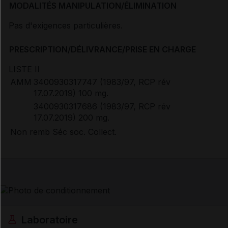
MODALITÉS MANIPULATION/ÉLIMINATION
Pas d'exigences particulières.
PRESCRIPTION/DÉLIVRANCE/PRISE EN CHARGE
LISTE II
AMM
3400930317747 (1983/97, RCP rév
17.07.2019) 100 mg.
3400930317686 (1983/97, RCP rév
17.07.2019) 200 mg.
Non remb Séc soc. Collect.
Laboratoire