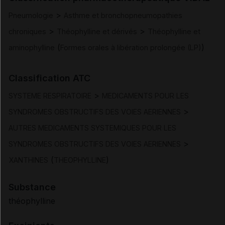
>
Pneumologie
Asthme et bronchopneumopathies
Posologie et mode d'administration
>
>
chroniques
Théophylline et dérivés
Théophylline et
(
)
aminophylline
Formes orales à libération prolongée (LP)
Contre-indications
Classification ATC
Mises en garde et précautions d'emploi
>
SYSTEME RESPIRATOIRE
MEDICAMENTS POUR LES
Interactions
>
SYNDROMES OBSTRUCTIFS DES VOIES AERIENNES
AUTRES MEDICAMENTS SYSTEMIQUES POUR LES
Fertilité/grossesse/allaitement
>
SYNDROMES OBSTRUCTIFS DES VOIES AERIENNES
(
)
XANTHINES
THEOPHYLLINE
Effets indésirables
Substance
Surdosage
théophylline
Pharmacodynamie