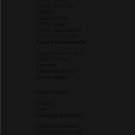
VIDAL Hoptimal
eVIDAL
VIDAL Mobile
VIDAL widget
VIDAL Sécurisation
VIDAL e-Services
Espace institutionnel
Qui sommes-nous ?
VIDAL France
Carrières
Charte éthique et
déontologique
Service client
Contact
Aide
Espace partenaires
Éditeurs de logiciel
VIDAL sur votre site