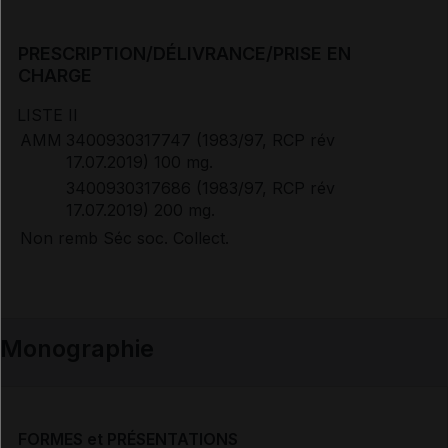
PRESCRIPTION/DÉLIVRANCE/PRISE EN
CHARGE
LISTE II
AMM
3400930317747 (1983/97, RCP rév
17.07.2019) 100 mg.
3400930317686 (1983/97, RCP rév
17.07.2019) 200 mg.
Non remb Séc soc. Collect.
Monographie
FORMES et PRÉSENTATIONS