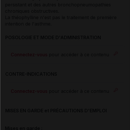
persistant et des autres bronchopneumopathies
chroniques obstructives.
La théophylline n'est pas le traitement de première
intention de l'asthme.
POSOLOGIE ET MODE D'ADMINISTRATION
Connectez-vous
pour accéder à ce contenu
CONTRE-INDICATIONS
Connectez-vous
pour accéder à ce contenu
MISES EN GARDE et PRÉCAUTIONS D'EMPLOI
Mises en garde :