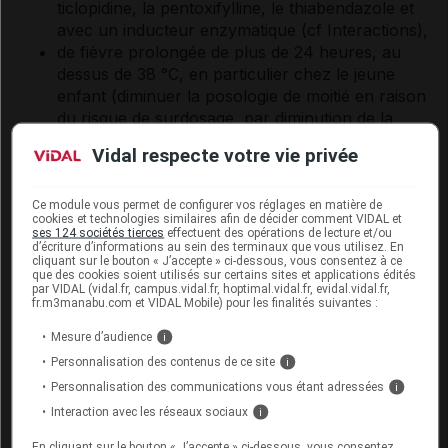
ticlopidine, la pentoxifylline, le thiabendazole et
avec un inducteur enzymatique (
cf Interactions
),
de fièvre prolongée de plus de 24 heures, au
dessus de 38 °C, en particulier chez le jeune
enfant (diminuer la posologie de moitié en raison
du risque de surdosage, par diminution de la
clairance de la théophylline).
Vidal respecte votre vie privée
INTERACTIONS
Ce module vous permet de configurer vos réglages en matière de
cookies et technologies similaires afin de décider comment VIDAL et
Voir dans l'analyse d'ordonnance
ses 124 sociétés tierces
effectuent des opérations de lecture et/ou
d’écriture d’informations au sein des terminaux que vous utilisez. En
cliquant sur le bouton « J’accepte » ci-dessous, vous consentez à ce
que des cookies soient utilisés sur certains sites et applications édités
par VIDAL (vidal.fr, campus.vidal.fr, hoptimal.vidal.fr, evidal.vidal.fr,
Connectez-vous
pour accéder à ce contenu
fr.m3manabu.com et VIDAL Mobile) pour les finalités suivantes :
Mesure d’audience
i
Personnalisation des contenus de ce site
FERTILITÉ/GROSSESSE/ALLAITEMENT
i
Personnalisation des communications vous étant adressées
i
Grossesse :
Interaction avec les réseaux sociaux
i
Les études effectuées chez l'animal ont mis en
En cliquant sur le bouton « J’accepte » ci-dessous, vous consentez