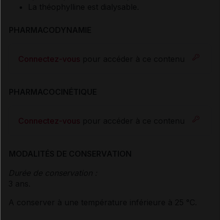
La théophylline est dialysable.
PHARMACODYNAMIE
Connectez-vous
pour accéder à ce contenu
PHARMACOCINÉTIQUE
Connectez-vous
pour accéder à ce contenu
MODALITÉS DE CONSERVATION
Durée de conservation :
3 ans.
A conserver à une température inférieure à 25 °C.