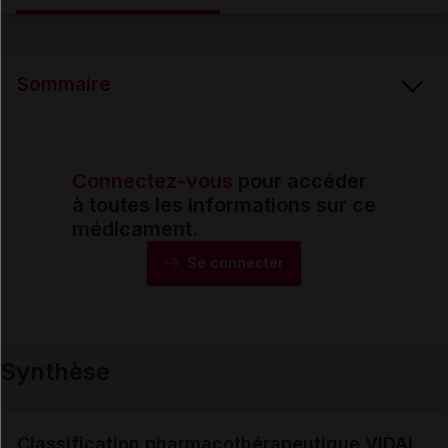
Email
Sommaire
Connectez-vous
pour accéder
Synthèse
à toutes les informations sur ce
médicament.
Monographie
Se connecter
Formes et présentations
Synthèse
Composition
Indications
Classification pharmacothérapeutique VIDAL