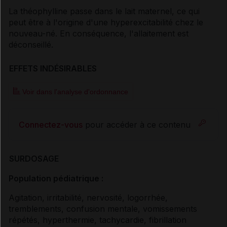
La théophylline passe dans le lait maternel, ce qui
peut être à l'origine d'une hyperexcitabilité chez le
nouveau-né. En conséquence, l'allaitement est
déconseillé.
EFFETS INDÉSIRABLES
Voir dans l'analyse d'ordonnance
Connectez-vous
pour accéder à ce contenu
SURDOSAGE
Population pédiatrique :
Agitation, irritabilité, nervosité, logorrhée,
tremblements, confusion mentale, vomissements
répétés, hyperthermie, tachycardie, fibrillation