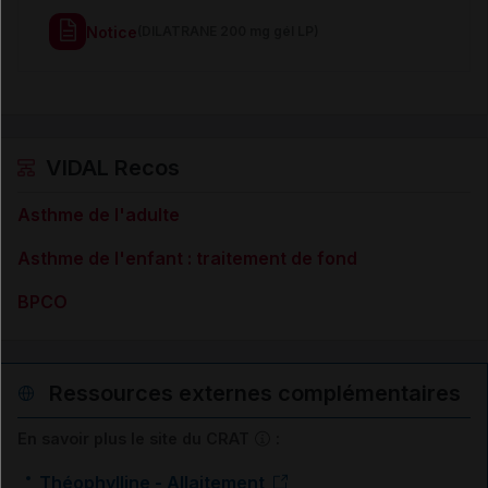
Notice
(DILATRANE 200 mg gél LP)
VIDAL Recos
Asthme de l'adulte
Asthme de l'enfant : traitement de fond
BPCO
Ressources externes complémentaires
En savoir plus le site du CRAT
:
Théophylline - Allaitement