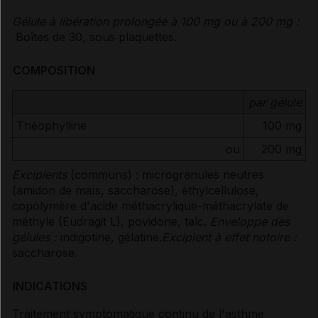
Gélule à libération prolongée à 100 mg ou à 200 mg :
Boîtes de 30, sous plaquettes.
COMPOSITION
par gélule
Théophylline
100 mg
ou
200 mg
Excipients
(communs) : microgranules neutres
(amidon de maïs, saccharose), éthylcellulose,
copolymère d'acide méthacrylique-méthacrylate de
méthyle (Eudragit L), povidone, talc.
Enveloppe des
gélules :
indigotine, gélatine.
Excipient à effet notoire :
saccharose.
INDICATIONS
Traitement symptomatique continu de l'asthme