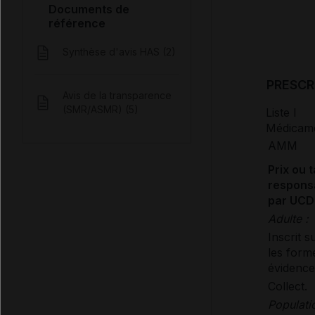
Documents de
référence
Synthèse d'avis HAS (2)
PRESCR
Avis de la transparence
(SMR/ASMR) (5)
Liste I
Médicamen
AMM
Prix ou t
responsa
par UCD 
Adulte :
Inscrit 
les form
évidence 
Collect.
Populati