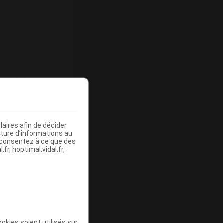
, 79618
aires afin de décider
iture d’informations au
s consentez à ce que des
fr, hoptimal.vidal.fr,
okies soient utilisés sur