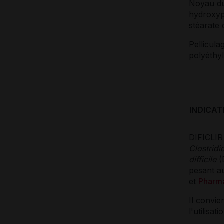
Noyau d
hydroxyp
stéarate
Pellicula
polyéthyl
INDICAT
DIFICLIR 
Clostridio
difficile
(
pesant a
et
Pharm
Il convie
l'utilisa