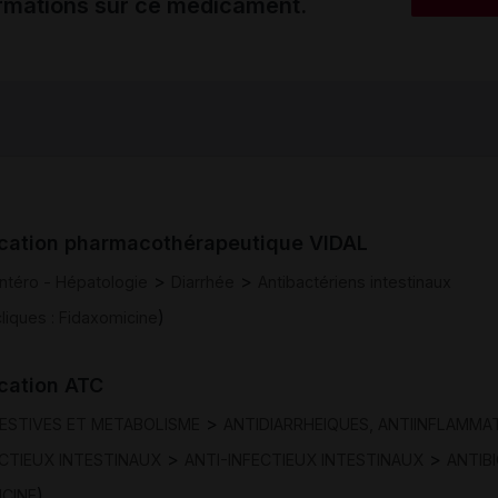
ormations sur ce médicament.
ication pharmacothérapeutique VIDAL
>
>
ntéro - Hépatologie
Diarrhée
Antibactériens intestinaux
)
iques : Fidaxomicine
ication ATC
>
GESTIVES ET METABOLISME
ANTIDIARRHEIQUES, ANTIINFLAMMA
>
>
ECTIEUX INTESTINAUX
ANTI-INFECTIEUX INTESTINAUX
ANTIB
)
ICINE