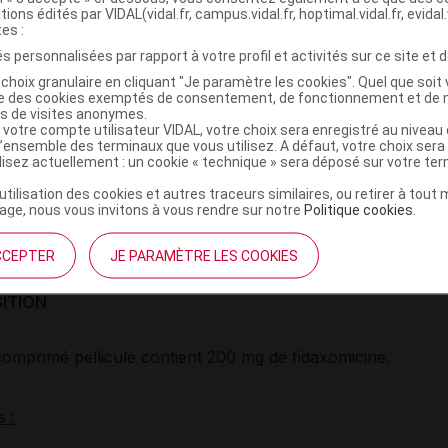
tions édités par VIDAL(vidal.fr, campus.vidal.fr, hoptimal.vidal.fr, evidal.
tes :
et PRÉSENTATIONS
s personnalisées par rapport à votre profil et activités sur ce site et d
choix granulaire en cliquant "Je paramètre les cookies". Quel que soit 
ise des cookies exemptés de consentement, de fonctionnement et de 
 pelliculé (de forme oblongue de 14 mm, de couleur blan
es de visites anonymes.
 votre compte utilisateur VIDAL, votre choix sera enregistré au nivea
e, portant la mention « FDX » gravée sur une face et « 20
l’ensemble des terminaux que vous utilisez. A défaut, votre choix ser
ce).
ilisez actuellement : un cookie « technique » sera déposé sur votre te
omprimé pelliculé sous plaquettes thermoformées pour déli
’utilisation des cookies et autres traceurs similaires, ou retirer à tou
ge, nous vous invitons à vous rendre sur notre
Politique cookies
.
CCEPTER
JE PARAMÈTRE LES COOKIES
ITION
omprimé pelliculé contient 200 mg de fidaxomicine.
s :