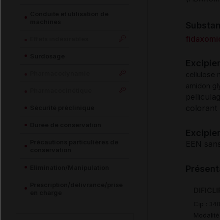
Conduite et utilisation de
machines
Substa
fidaxomi
Effets indésirables
Surdosage
Excipie
Pharmacodynamie
cellulose m
amidon gl
Pharmacocinétique
pellicula
colorant 
Sécurité préclinique
Durée de conservation
Excipien
Précautions particulières de
EEN sans
conservation
Elimination/Manipulation
Présent
Prescription/délivrance/prise
DIFICLI
en charge
Cip :
340
Modalité