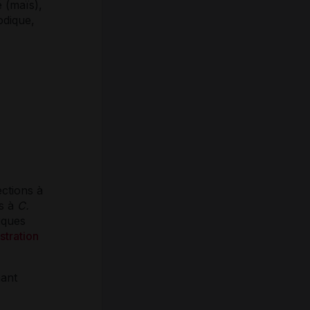
é (maïs),
odique,
ections à
es à
C.
iques
stration
nant