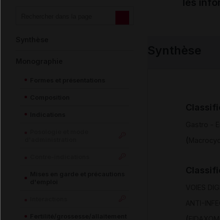
les inf
Synthèse
Synthèse
Monographie
Formes et présentations
Composition
Classif
Indications
Gastro - E
Posologie et mode
(
d'administration
Macrocycl
Contre-indications
Classif
Mises en garde et précautions
d'emploi
VOIES DI
Interactions
ANTI-INF
Fertilité/grossesse/allaitement
(
FIDAXOM