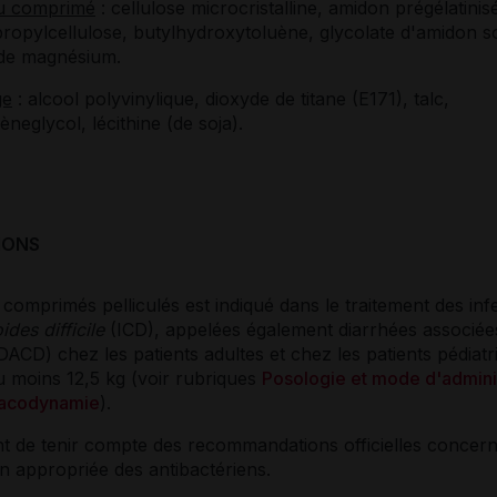
u comprimé
: cellulose microcristalline, amidon prégélatinis
ropylcellulose, butylhydroxytoluène, glycolate d'amidon s
 de magnésium.
ge
: alcool polyvinylique, dioxyde de titane (E171), talc,
èneglycol, lécithine (de soja).
IONS
comprimés pelliculés est indiqué dans le traitement des inf
ides difficile
(ICD), appelées également diarrhées associé
DACD) chez les patients adultes et chez les patients pédiatr
u moins 12,5 kg (voir rubriques
Posologie et mode d'admini
acodynamie
).
nt de tenir compte des recommandations officielles concer
tion appropriée des antibactériens.