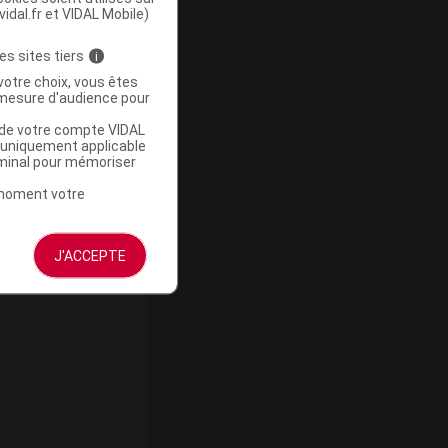
vidal.fr et VIDAL Mobile)
es sites tiers
i
votre choix, vous êtes
mesure d'audience pour
che à
u de votre compte VIDAL
0 » sur
a uniquement applicable
rminal pour mémoriser
vrance à
t moment votre
J'ACCEPTE