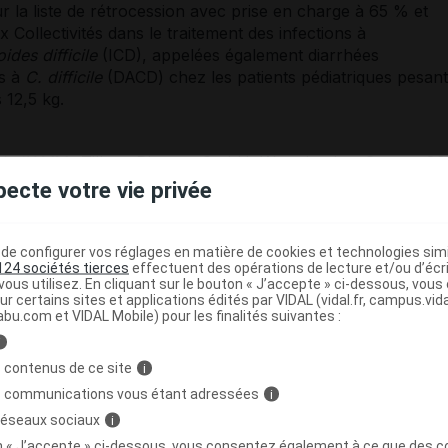
ur la liste de rétrocession avec prise en charge à 65 % et
 Collectivités dans le traitement des infections à
oides difficile
(ICD), appelées également diarrhées
s à
C. difficile
(DACD) chez les patients pédiatriques pesant
 12,5 kg.
 de l'AMM :
Tillotts Pharma GmbH, Warmbacher Strasse 80
den, Allemagne.
pecte votre vie privée
RCP du 01/12/2023
e configurer vos réglages en matière de cookies et technologies simil
124 sociétés tierces
effectuent des opérations de lecture et/ou d’écr
ous utilisez. En cliquant sur le bouton « J’accepte » ci-dessous, vou
ur certains sites et applications édités par VIDAL (vidal.fr, campus.vidal.
abu.com et VIDAL Mobile) pour les finalités suivantes :
i
e
 contenus de ce site
i
s communications vous étant adressées
i
 réseaux sociaux
i
on « J’accepte » ci-dessous, vous consentez également à ce que des co