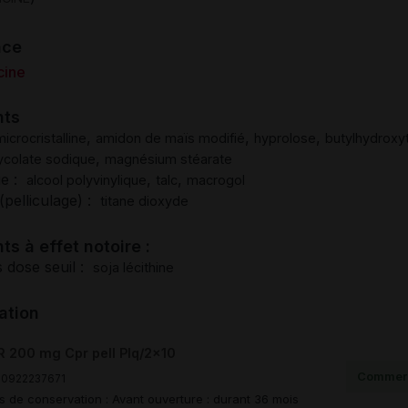
nce
cine
nts
,
,
,
icrocristalline
amidon de maïs modifié
hyprolose
butylhydroxy
,
ycolate sodique
magnésium stéarate
ge :
,
,
alcool polyvinylique
talc
macrogol
(pelliculage) :
titane dioxyde
ts à effet notoire :
 dose seuil :
soja lécithine
ation
R 200 mg Cpr pell Plq/2x10
Commerc
0922237671
s de conservation : Avant ouverture : durant 36 mois