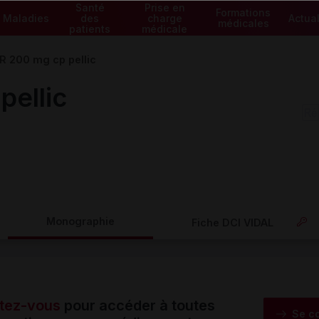
Santé
Prise en
Formations
Maladies
des
charge
Actual
médicales
patients
médicale
IR 200 mg cp pellic
pellic
Monographie
Fiche DCI VIDAL
tez-vous
pour accéder à toutes
Se c