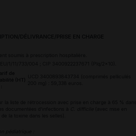
IPTION/DÉLIVRANCE/PRISE EN CHARGE
t soumis à prescription hospitalière.
EU/1/11/733/004 ; CIP 3400922237671 (Plq/2x10).
arif de
UCD 3400893843734 (comprimés pelliculés
bilité (HT)
200 mg) : 59,338 euros.
:
sur la liste de rétrocession avec prise en charge à 65 % dan
es documentées d'infections à
C. difficile
(avec mise en
de la toxine dans les selles).
on pédiatrique :