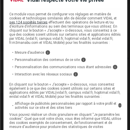
Laboratoire
Ce module vous permet de configurer vos réglages en matière de
cookies et technologies similaires afin de décider comment VIDAL et
ses 124 sociétés tierces
effectuent des opérations de lecture et/ou
CSP - Centre Spécialités Pharmaceutiques
d’écriture d’informations au sein des terminaux que vous utilisez. En
cliquant sur le bouton « J’accepte » ci-dessous, vous consentez à ce
que des cookies soient utilisés sur certains sites et applications édités
Voir la fiche laboratoire
par VIDAL (vidal.fr, campus.vidal.fr, hoptimal.vidal.fr, evidal.vidal.fr,
fr.m3manabu.com et VIDAL Mobile) pour les finalités suivantes :
Mesure d’audience
i
Rein
Personnalisation des contenus de ce site
i
Personnalisation des communications vous étant adressées
i
Adaptation de posologie
Interaction avec les réseaux sociaux
i
Toxicité rénale
En cliquant sur le bouton « J’accepte » ci-dessous, vous consentez
également à ce que des cookies soient utilisés sur certains sites et
applications édités par VIDAL(vidal.fr, campus.vidal.fr, hoptimal.vidal.fr,
evidal.vidal.fr et VIDAL Mobile) pour les finalités suivantes :
Affichage de publicités personnalisées par rapport à votre profil et
i
VIDAL Recos
activités sur ce site et des sites tiers
Vous pouvez réaliser un choix granulaire en cliquant "Je paramètre les
cookies". Quel que soit votre choix, vous êtes informé que VIDAL utilise
Migraine
des cookies exemptés de consentement, de fonctionnement et de
mesure d'audience pour produire des statistiques de visites