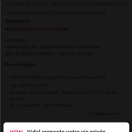
>
>
>
SYSTEME NERVEUX
ANALGESIQUES
ANTIMIGRAINEUX
(
)
ALCALOÏDES DE L'ERGOT
DIHYDROERGOTAMINE
Substance
dihydroergotamine mésilate
Excipients
,
,
caféine anhydre
glucose anhydre
eau purifiée
gaz de pressurisation :
carbone dioxyde
Présentation
DIERGOSPRAY 4 mg/ml S pulv nas Fl pulv/1ml
Cip :
3400934738227
Modalités de conservation : Avant ouverture : < 25° durant
24 mois
Après ouverture : durant 8 heures
Commercialisé
Vidal respecte votre vie privée