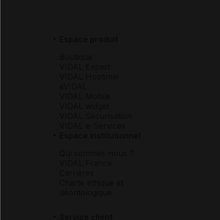
Espace produit
Boutique
VIDAL Expert
VIDAL Hoptimal
eVIDAL
VIDAL Mobile
VIDAL widget
VIDAL Sécurisation
VIDAL e-Services
Espace institutionnel
Qui sommes-nous ?
VIDAL France
Carrières
Charte éthique et
déontologique
Service client