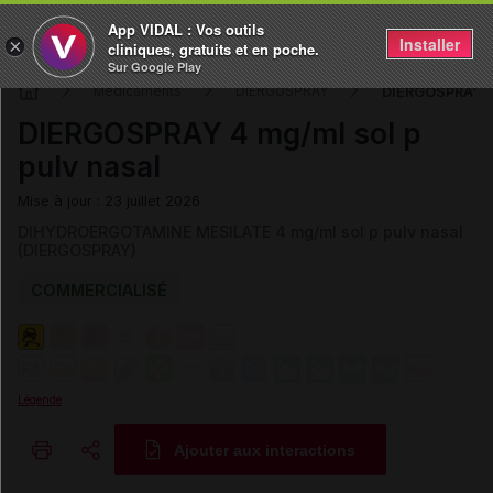
App VIDAL : Vos outils
Installer
×
cliniques, gratuits et en poche.
Sur Google Play
DIERGOSPRAY 4 
Médicaments
DIERGOSPRAY
DIERGOSPRAY 4 mg/ml sol p
pulv nasal
Mise à jour : 23 juillet 2026
DIHYDROERGOTAMINE MESILATE 4 mg/ml sol p pulv nasal
(DIERGOSPRAY)
COMMERCIALISÉ
Légende
Ajouter aux interactions