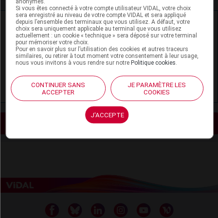
anonymes.
Si vous êtes connecté à votre compte utilisateur VIDAL, votre choix
sera enregistré au niveau de votre compte VIDAL et sera appliqué
Ressources externes complémentaires
depuis l’ensemble des terminaux que vous utilisez. A défaut, votre
choix sera uniquement applicable au terminal que vous utilisez
actuellement : un cookie « technique » sera déposé sur votre terminal
pour mémoriser votre choix.
En savoir plus le site du CRAT
:
Pour en savoir plus sur l’utilisation des cookies et autres traceurs
similaires, ou retirer à tout moment votre consentement à leur usage,
Dihydroergotamine - Allaitement
nous vous invitons à vous rendre sur notre
Politique cookies
.
Dihydroergotamine - Grossesse
CONTINUER SANS
JE PARAMÈTRE LES
ACCEPTER
COOKIES
J'ACCEPTE
Voir les actualités liées