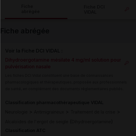
Copier l'url
Fiche
Fiche DCI
abrégée
VIDAL
Email
Fiche abrégée
Voir la Fiche DCI VIDAL :
Dihydroergotamine mésilate 4 mg/ml solution pour
pulvérisation nasale
Les fiches DCI Vidal constituent une base de connaissances
pharmacologiques et thérapeutiques, proposée aux professionnels
de santé, en complément des documents réglementaires publiés.
Classification pharmacothérapeutique VIDAL
>
>
>
Neurologie
Antimigraineux
Traitement de la crise
(
)
Alcaloïdes de l'ergot de seigle
Dihydroergotamine
Classification ATC