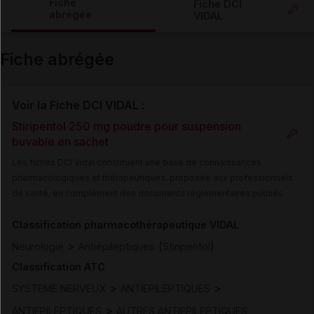
Fiche
Fiche DCI
abrégée
VIDAL
Email
Fiche abrégée
Voir la Fiche DCI VIDAL :
Stiripentol 250 mg poudre pour suspension
buvable en sachet
Les fiches DCI Vidal constituent une base de connaissances
pharmacologiques et thérapeutiques, proposée aux professionnels
de santé, en complément des documents réglementaires publiés.
Classification pharmacothérapeutique VIDAL
>
(
)
Neurologie
Antiépileptiques
Stiripentol
Classification ATC
>
>
SYSTEME NERVEUX
ANTIEPILEPTIQUES
>
ANTIEPILEPTIQUES
AUTRES ANTIEPILEPTIQUES