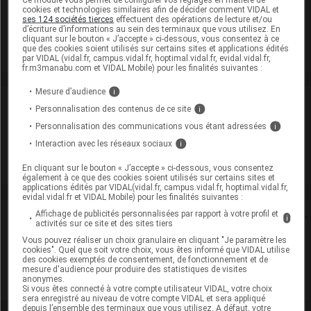
cookies et technologies similaires afin de décider comment VIDAL et
emballage)
ses 124 sociétés tierces
effectuent des opérations de lecture et/ou
d’écriture d’informations au sein des terminaux que vous utilisez. En
Commercialisé
cliquant sur le bouton « J’accepte » ci-dessous, vous consentez à ce
que des cookies soient utilisés sur certains sites et applications édités
par VIDAL (vidal.fr, campus.vidal.fr, hoptimal.vidal.fr, evidal.vidal.fr,
fr.m3manabu.com et VIDAL Mobile) pour les finalités suivantes :
Mesure d’audience
i
Laboratoire
Personnalisation des contenus de ce site
i
Personnalisation des communications vous étant adressées
i
Biocodex
Interaction avec les réseaux sociaux
i
Voir la fiche laboratoire
En cliquant sur le bouton « J’accepte » ci-dessous, vous consentez
également à ce que des cookies soient utilisés sur certains sites et
applications édités par VIDAL(vidal.fr, campus.vidal.fr, hoptimal.vidal.fr,
evidal.vidal.fr et VIDAL Mobile) pour les finalités suivantes :
Affichage de publicités personnalisées par rapport à votre profil et
Rein
i
activités sur ce site et des sites tiers
Vous pouvez réaliser un choix granulaire en cliquant "Je paramètre les
Adaptation de posologie
cookies". Quel que soit votre choix, vous êtes informé que VIDAL utilise
des cookies exemptés de consentement, de fonctionnement et de
mesure d'audience pour produire des statistiques de visites
Toxicité rénale
anonymes.
Si vous êtes connecté à votre compte utilisateur VIDAL, votre choix
sera enregistré au niveau de votre compte VIDAL et sera appliqué
depuis l’ensemble des terminaux que vous utilisez. A défaut, votre