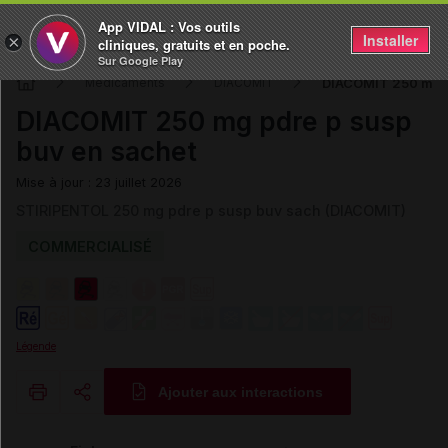
App VIDAL : Vos outils
Installer
×
cliniques, gratuits et en poche.
Sur Google Play
DIACOMIT 250 mg p
Médicaments
DIACOMIT
DIACOMIT 250 mg pdre p susp
buv en sachet
Mise à jour : 23 juillet 2026
STIRIPENTOL 250 mg pdre p susp buv sach (DIACOMIT)
COMMERCIALISÉ
Légende
Ajouter aux interactions
Copier l'url