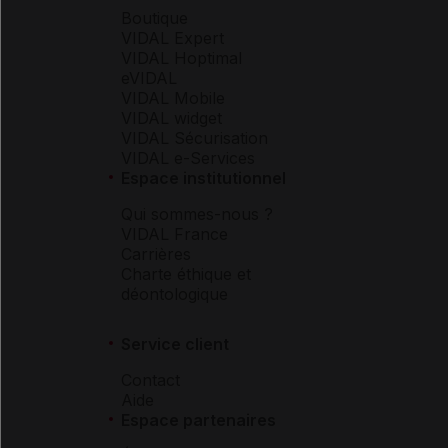
Boutique
VIDAL Expert
VIDAL Hoptimal
eVIDAL
VIDAL Mobile
VIDAL widget
VIDAL Sécurisation
VIDAL e-Services
Espace institutionnel
Qui sommes-nous ?
VIDAL France
Carrières
Charte éthique et
déontologique
Service client
Contact
Aide
Espace partenaires