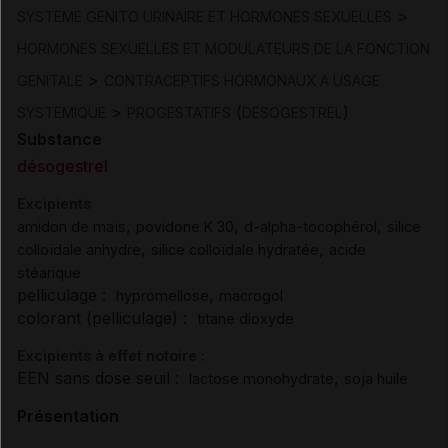
>
SYSTEME GENITO URINAIRE ET HORMONES SEXUELLES
HORMONES SEXUELLES ET MODULATEURS DE LA FONCTION
>
GENITALE
CONTRACEPTIFS HORMONAUX A USAGE
>
(
)
SYSTEMIQUE
PROGESTATIFS
DESOGESTREL
Substance
désogestrel
Excipients
,
,
,
amidon de maïs
povidone K 30
d-alpha-tocophérol
silice
,
,
colloïdale anhydre
silice colloïdale hydratée
acide
stéarique
pelliculage :
,
hypromellose
macrogol
colorant (pelliculage) :
titane dioxyde
Excipients à effet notoire :
EEN sans dose seuil :
,
lactose monohydrate
soja huile
Présentation