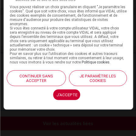
Vous pouvez réaliser un choix granulaire en cliquant "Je paramètre les
cookies". Quel que soit votre choix, vous êtes informé que VIDAL utilise
des cookies exemptés de consentement, de fonctionnement et de
mesure d'audience pour produire des statistiques de visites
VIDAL Recos
anonymes.
Si vous êtes connecté à votre compte utilisateur VIDAL, votre choix
sera enregistré au niveau de votre compte VIDAL et sera appliqué
Contraception
depuis l’ensemble des terminaux que vous utilisez. A défaut, votre
choix sera uniquement applicable au terminal que vous utilisez
actuellement : un cookie « technique » sera déposé sur votre terminal
pour mémoriser votre choix.
Pour en savoir plus sur l’utilisation des cookies et autres traceurs
similaires, ou retirer à tout moment votre consentement à leur usage,
Ressources externes complémentaires
nous vous invitons à vous rendre sur notre
Politique cookies
.
En savoir plus le site du CRAT
:
CONTINUER SANS
JE PARAMÈTRE LES
ACCEPTER
COOKIES
Désogestrel - Allaitement
J'ACCEPTE
Désogestrel - Grossesse
Voir les actualités liées