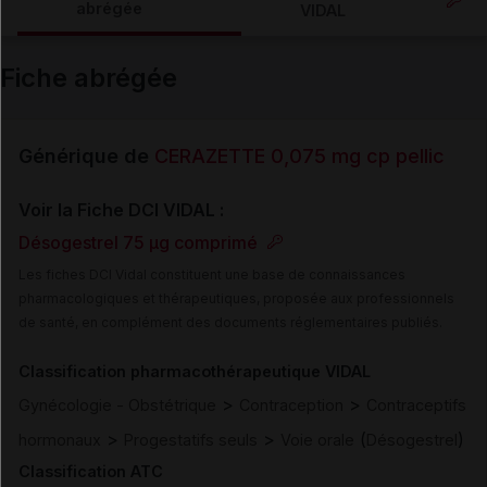
abrégée
VIDAL
Email
Fiche abrégée
Générique de
CERAZETTE 0,075 mg cp pellic
Voir la Fiche DCI VIDAL :
Désogestrel 75 µg comprimé
Les fiches DCI Vidal constituent une base de connaissances
pharmacologiques et thérapeutiques, proposée aux professionnels
de santé, en complément des documents réglementaires publiés.
Classification pharmacothérapeutique VIDAL
>
>
Gynécologie - Obstétrique
Contraception
Contraceptifs
>
>
(
)
hormonaux
Progestatifs seuls
Voie orale
Désogestrel
Classification ATC