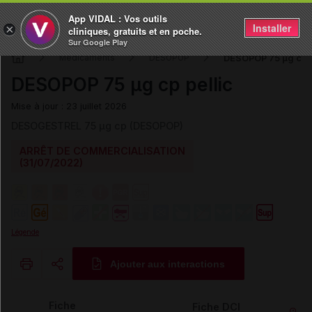
App VIDAL : Vos outils
Installer
×
cliniques, gratuits et en poche.
Sur Google Play
DESOPOP 75 µg cp p
Médicaments
DESOPOP
DESOPOP 75 µg cp pellic
Mise à jour : 23 juillet 2026
DESOGESTREL 75 µg cp (DESOPOP)
ARRÊT DE COMMERCIALISATION
(31/07/2022)
Légende
Ajouter aux interactions
Copier l'url
Fiche
Fiche DCI