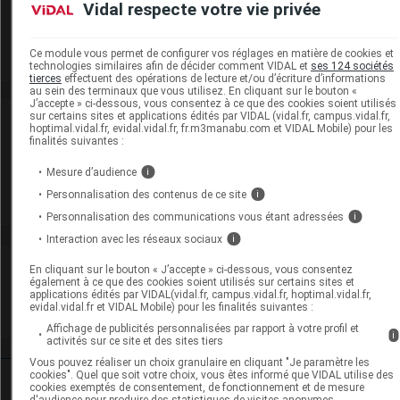
Vidal respecte votre vie privée
son emballage, Conserver à l'abri de l'humidité)
Supprimé
Ce module vous permet de configurer vos réglages en matière de cookies et
technologies similaires afin de décider comment VIDAL et
ses 124 sociétés
tierces
effectuent des opérations de lecture et/ou d’écriture d’informations
au sein des terminaux que vous utilisez. En cliquant sur le bouton «
J’accepte » ci-dessous, vous consentez à ce que des cookies soient utilisés
sur certains sites et applications édités par VIDAL (vidal.fr, campus.vidal.fr,
Laboratoire
hoptimal.vidal.fr, evidal.vidal.fr, fr.m3manabu.com et VIDAL Mobile) pour les
finalités suivantes :
Viatris Santé
Mesure d’audience
i
Personnalisation des contenus de ce site
i
Voir la fiche laboratoire
Personnalisation des communications vous étant adressées
i
Interaction avec les réseaux sociaux
i
VIDAL Recos
En cliquant sur le bouton « J’accepte » ci-dessous, vous consentez
également à ce que des cookies soient utilisés sur certains sites et
applications édités par VIDAL(vidal.fr, campus.vidal.fr, hoptimal.vidal.fr,
Contraception
evidal.vidal.fr et VIDAL Mobile) pour les finalités suivantes :
Affichage de publicités personnalisées par rapport à votre profil et
i
activités sur ce site et des sites tiers
Vous pouvez réaliser un choix granulaire en cliquant "Je paramètre les
cookies". Quel que soit votre choix, vous êtes informé que VIDAL utilise des
Ressources externes complémentaires
cookies exemptés de consentement, de fonctionnement et de mesure