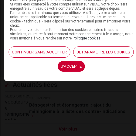
d'audience pour produire des statistiques de visites anonymes.
Si vous êtes connecté à votre compte utilisateur VIDAL, votre choix sera
En savoir plus le site du CRAT
:
enregistré au niveau de votre compte VIDAL et sera appliqué depuis
l’ensemble des terminaux que vous utilisez. A défaut, votre choix sera
uniquement applicable au terminal que vous utilisez actuellement : un
Désogestrel - Allaitement
cookie « technique » sera déposé sur votre terminal pour mémoriser votre
choix.
Pour en savoir plus sur l’utilisation des cookies et autres traceurs
Désogestrel - Grossesse
similaires, ou retirer à tout moment votre consentement à leur usage, nous
vous invitons à vous rendre sur notre
Politique cookies
.
Ethinylestradiol - Allaitement
CONTINUER SANS ACCEPTER
JE PARAMÈTRE LES COOKIES
Ethinylestradiol - Grossesse
J'ACCEPTE
Actualités liées
21 juillet 2026
Désogestrel et étonogestrel : ajout du
méningiome à la liste des contre-indications
Voir plus