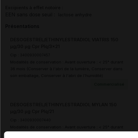
Excipients à effet notoire :
EEN sans dose seuil :
lactose anhydre
Présentations
DESOGESTREL/ETHINYLESTRADIOL VIATRIS 150
µg/30 µg Cpr Plq/3x21
Cip :
3400930007457
Modalités de conservation : Avant ouverture : < 25° durant
36 mois (Conserver à l'abri de la lumière, Conserver dans
son emballage, Conserver à l'abri de l'humidité)
Commercialisé
DESOGESTREL/ETHINYLESTRADIOL MYLAN 150
µg/30 µg Cpr Plq/21
Cip :
3400930007440
Modalités de conservation : Avant ouverture : < 25° durant
36 mois (Conserver à l'abri de la lumière, Conserver dans