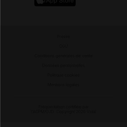
Presse
-
CGU
-
Conditions générales de vente
-
Données personnelles
-
Politique cookies
-
Mentions légales
Fréquentation certifiée par
l'ACPM/OJD
|
Copyright 2026 Vidal