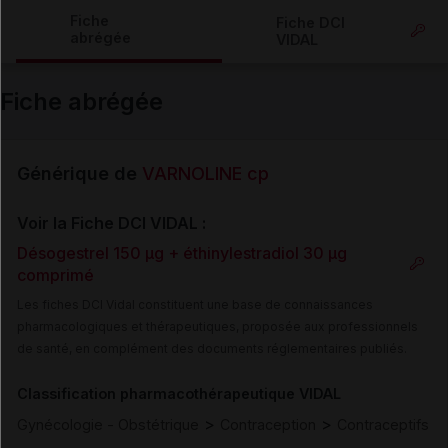
Copier l'url
Fiche
Fiche DCI
abrégée
VIDAL
Email
Fiche abrégée
Générique de
VARNOLINE cp
Voir la Fiche DCI VIDAL :
Désogestrel 150 µg + éthinylestradiol 30 µg
comprimé
Les fiches DCI Vidal constituent une base de connaissances
pharmacologiques et thérapeutiques, proposée aux professionnels
de santé, en complément des documents réglementaires publiés.
Classification pharmacothérapeutique VIDAL
>
>
Gynécologie - Obstétrique
Contraception
Contraceptifs