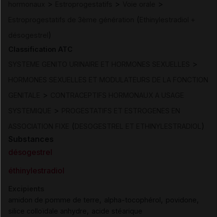
>
>
>
hormonaux
Estroprogestatifs
Voie orale
(
Estroprogestatifs de 3ème génération
Ethinylestradiol +
)
désogestrel
Classification ATC
>
SYSTEME GENITO URINAIRE ET HORMONES SEXUELLES
HORMONES SEXUELLES ET MODULATEURS DE LA FONCTION
>
GENITALE
CONTRACEPTIFS HORMONAUX A USAGE
>
SYSTEMIQUE
PROGESTATIFS ET ESTROGENES EN
(
)
ASSOCIATION FIXE
DESOGESTREL ET ETHINYLESTRADIOL
Substances
désogestrel
éthinylestradiol
Excipients
,
,
,
amidon de pomme de terre
alpha-tocophérol
povidone
,
silice colloïdale anhydre
acide stéarique