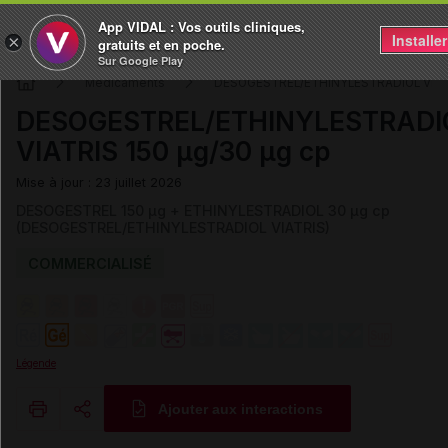
App VIDAL : Vos outils cliniques,
Installer
×
gratuits et en poche.
Sur Google Play
Médicaments
DESOGESTREL/ETHINYLESTRADIOL VIAT
DESOGESTREL/ETHINYLESTRADI
VIATRIS 150 µg/30 µg cp
Mise à jour : 23 juillet 2026
DESOGESTREL 150 µg + ETHINYLESTRADIOL 30 µg cp
(DESOGESTREL/ETHINYLESTRADIOL VIATRIS)
COMMERCIALISÉ
Légende
Ajouter aux interactions