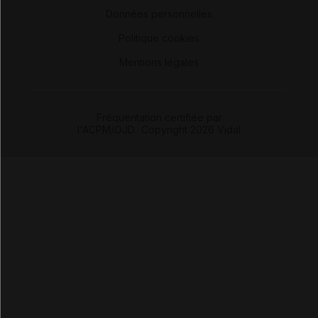
-
Données personnelles
-
Politique cookies
-
Mentions légales
Fréquentation certifiée par
l'ACPM/OJD
|
Copyright 2026 Vidal