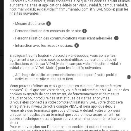
J’accepte » ci-dessous, vous consentez à ce que des cookies soient utilisés
Voir la fiche laboratoire
sur certains sites et applications édités par VIDAL (vidal.fr, campus.vidal.fr,
hoptimal.vidal.fr, evidal.vidal.fr, fr.m3manabu.com et VIDAL Mobile) pour les
finalités suivantes :
Mesure d’audience
i
VIDAL Recos
Personnalisation des contenus de ce site
i
Personnalisation des communications vous étant adressées
Contraception
i
Interaction avec les réseaux sociaux
i
En cliquant sur le bouton « J’accepte » ci-dessous, vous consentez
également à ce que des cookies soient utilisés sur certains sites et
Ressources externes complémentaires
applications édités par VIDAL(vidal.fr, campus.vidal.fr, hoptimal.vidal.fr,
evidal.vidal.fr et VIDAL Mobile) pour les finalités suivantes :
Affichage de publicités personnalisées par rapport à votre profil et
En savoir plus le site du CRAT
:
i
activités sur ce site et des sites tiers
Vous pouvez réaliser un choix granulaire en cliquant "Je paramètre les
Désogestrel - Allaitement
cookies". Quel que soit votre choix, vous êtes informé que VIDAL utilise des
cookies exemptés de consentement, de fonctionnement et de mesure
d'audience pour produire des statistiques de visites anonymes.
Désogestrel - Grossesse
Si vous êtes connecté à votre compte utilisateur VIDAL, votre choix sera
enregistré au niveau de votre compte VIDAL et sera appliqué depuis
l’ensemble des terminaux que vous utilisez. A défaut, votre choix sera
Ethinylestradiol - Allaitement
uniquement applicable au terminal que vous utilisez actuellement : un
cookie « technique » sera déposé sur votre terminal pour mémoriser votre
choix.
Ethinylestradiol - Grossesse
Pour en savoir plus sur l’utilisation des cookies et autres traceurs