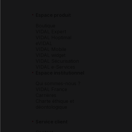
Espace produit
Boutique
VIDAL Expert
VIDAL Hoptimal
eVIDAL
VIDAL Mobile
VIDAL widget
VIDAL Sécurisation
VIDAL e-Services
Espace institutionnel
Qui sommes-nous ?
VIDAL France
Carrières
Charte éthique et
déontologique
Service client