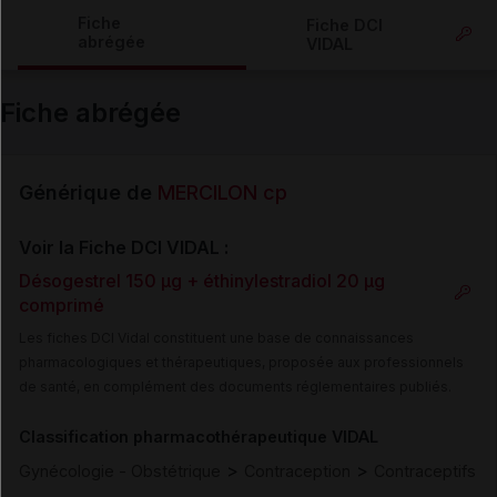
Copier l'url
Fiche
Fiche DCI
abrégée
VIDAL
Email
Fiche abrégée
Générique de
MERCILON cp
Voir la Fiche DCI VIDAL :
Désogestrel 150 µg + éthinylestradiol 20 µg
comprimé
Les fiches DCI Vidal constituent une base de connaissances
pharmacologiques et thérapeutiques, proposée aux professionnels
de santé, en complément des documents réglementaires publiés.
Classification pharmacothérapeutique VIDAL
>
>
Gynécologie - Obstétrique
Contraception
Contraceptifs