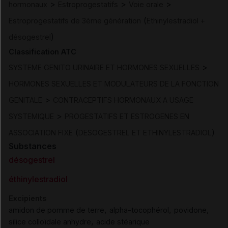
>
>
>
hormonaux
Estroprogestatifs
Voie orale
(
Estroprogestatifs de 3ème génération
Ethinylestradiol +
)
désogestrel
Classification ATC
>
SYSTEME GENITO URINAIRE ET HORMONES SEXUELLES
HORMONES SEXUELLES ET MODULATEURS DE LA FONCTION
>
GENITALE
CONTRACEPTIFS HORMONAUX A USAGE
>
SYSTEMIQUE
PROGESTATIFS ET ESTROGENES EN
(
)
ASSOCIATION FIXE
DESOGESTREL ET ETHINYLESTRADIOL
Substances
désogestrel
éthinylestradiol
Excipients
,
,
,
amidon de pomme de terre
alpha-tocophérol
povidone
,
silice colloïdale anhydre
acide stéarique