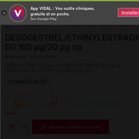
App VIDAL : Vos outils cliniques,
Installer
×
gratuits et en poche.
Sur Google Play
Médicaments
DESOGESTREL/ETHINYLESTRADIOL EG
DESOGESTREL/ETHINYLESTRADI
EG 150 µg/20 µg cp
Mise à jour : 23 juillet 2026
DESOGESTREL 150 µg + ETHINYLESTRADIOL 20 µg cp
(DESOGESTREL/ETHINYLESTRADIOL EG)
COMMERCIALISÉ
Légende
Ajouter aux interactions