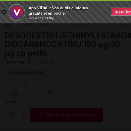
App VIDAL : Vos outils cliniques,
Installer
×
gratuits et en poche.
Sur Google Play
Médicaments
DESOGESTREL/ETHINYLESTRADIOL BI
DESOGESTREL/ETHINYLESTRADI
BIOGARANCONTINU 150 µg/30
µg cp pellic
Mise à jour : 23 juillet 2026
COMMERCIALISÉ
Légende
Ajouter aux interactions
Copier l'url