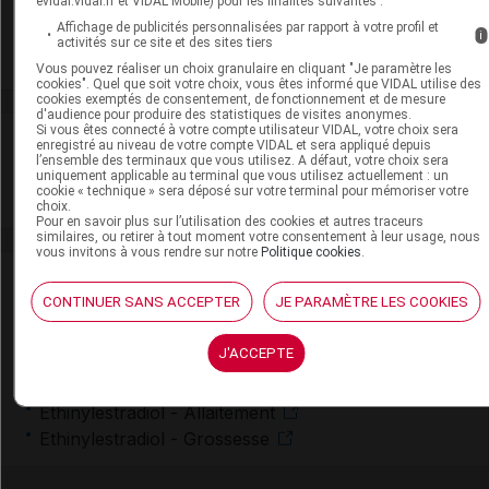
evidal.vidal.fr et VIDAL Mobile) pour les finalités suivantes :
Biogaran
Affichage de publicités personnalisées par rapport à votre profil et
i
activités sur ce site et des sites tiers
Voir la fiche laboratoire
Vous pouvez réaliser un choix granulaire en cliquant "Je paramètre les
cookies". Quel que soit votre choix, vous êtes informé que VIDAL utilise des
cookies exemptés de consentement, de fonctionnement et de mesure
d'audience pour produire des statistiques de visites anonymes.
Si vous êtes connecté à votre compte utilisateur VIDAL, votre choix sera
VIDAL Recos
enregistré au niveau de votre compte VIDAL et sera appliqué depuis
l’ensemble des terminaux que vous utilisez. A défaut, votre choix sera
uniquement applicable au terminal que vous utilisez actuellement : un
Contraception
cookie « technique » sera déposé sur votre terminal pour mémoriser votre
choix.
Pour en savoir plus sur l’utilisation des cookies et autres traceurs
similaires, ou retirer à tout moment votre consentement à leur usage, nous
vous invitons à vous rendre sur notre
Politique cookies
.
Ressources externes complémentaires
CONTINUER SANS ACCEPTER
JE PARAMÈTRE LES COOKIES
En savoir plus le site du CRAT
:
J'ACCEPTE
Désogestrel - Allaitement
Désogestrel - Grossesse
Ethinylestradiol - Allaitement
Ethinylestradiol - Grossesse