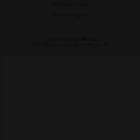
Politique cookies
-
Mentions légales
Fréquentation certifiée par
l'ACPM/OJD
|
Copyright 2026 Vidal