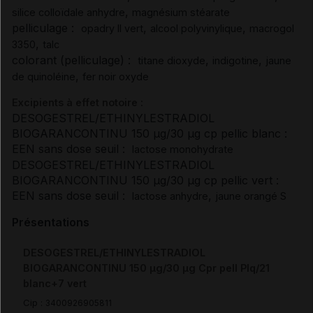
,
silice colloïdale anhydre
magnésium stéarate
pelliculage :
,
,
opadry II vert
alcool polyvinylique
macrogol
,
3350
talc
colorant (pelliculage) :
,
,
titane dioxyde
indigotine
jaune
,
de quinoléine
fer noir oxyde
Excipients à effet notoire :
DESOGESTREL/ETHINYLESTRADIOL
BIOGARANCONTINU 150 µg/30 µg cp pellic blanc :
EEN sans dose seuil :
lactose monohydrate
DESOGESTREL/ETHINYLESTRADIOL
BIOGARANCONTINU 150 µg/30 µg cp pellic vert :
EEN sans dose seuil :
,
lactose anhydre
jaune orangé S
Présentations
DESOGESTREL/ETHINYLESTRADIOL
BIOGARANCONTINU 150 µg/30 µg Cpr pell Plq/21
blanc+7 vert
Cip :
3400926905811