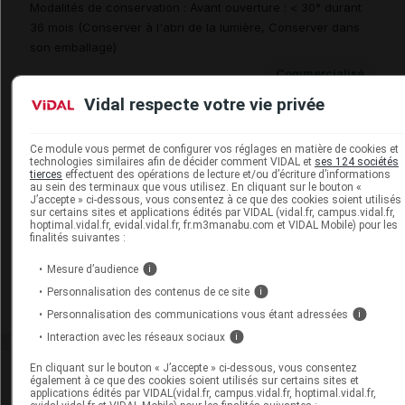
Modalités de conservation : Avant ouverture : < 30° durant
36 mois (Conserver à l'abri de la lumière, Conserver dans
son emballage)
Commercialisé
Vidal respecte votre vie privée
DESOGESTREL/ETHINYLESTRADIOL
Ce module vous permet de configurer vos réglages en matière de cookies et
BIOGARANCONTINU 150 µg/30 µg Cpr pell Plq/3x21
technologies similaires afin de décider comment VIDAL et
ses 124 sociétés
blanc+7 vert
tierces
effectuent des opérations de lecture et/ou d’écriture d’informations
au sein des terminaux que vous utilisez. En cliquant sur le bouton «
Cip :
3400926905989
J’accepte » ci-dessous, vous consentez à ce que des cookies soient utilisés
sur certains sites et applications édités par VIDAL (vidal.fr, campus.vidal.fr,
Modalités de conservation : Avant ouverture : < 30° durant
hoptimal.vidal.fr, evidal.vidal.fr, fr.m3manabu.com et VIDAL Mobile) pour les
36 mois (Conserver à l'abri de la lumière, Conserver dans
finalités suivantes :
son emballage)
Mesure d’audience
i
Commercialisé
Personnalisation des contenus de ce site
i
Personnalisation des communications vous étant adressées
i
Interaction avec les réseaux sociaux
i
En cliquant sur le bouton « J’accepte » ci-dessous, vous consentez
Laboratoire
également à ce que des cookies soient utilisés sur certains sites et
applications édités par VIDAL(vidal.fr, campus.vidal.fr, hoptimal.vidal.fr,