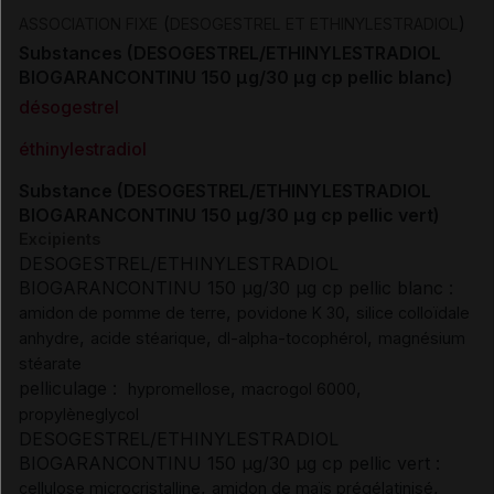
(
)
ASSOCIATION FIXE
DESOGESTREL ET ETHINYLESTRADIOL
Substances (DESOGESTREL/ETHINYLESTRADIOL
BIOGARANCONTINU 150 µg/30 µg cp pellic blanc)
désogestrel
éthinylestradiol
Substance (DESOGESTREL/ETHINYLESTRADIOL
BIOGARANCONTINU 150 µg/30 µg cp pellic vert)
Excipients
DESOGESTREL/ETHINYLESTRADIOL
BIOGARANCONTINU 150 µg/30 µg cp pellic blanc :
,
,
amidon de pomme de terre
povidone K 30
silice colloïdale
,
,
,
anhydre
acide stéarique
dl-alpha-tocophérol
magnésium
stéarate
pelliculage :
,
,
hypromellose
macrogol 6000
propylèneglycol
DESOGESTREL/ETHINYLESTRADIOL
BIOGARANCONTINU 150 µg/30 µg cp pellic vert :
,
,
cellulose microcristalline
amidon de maïs prégélatinisé