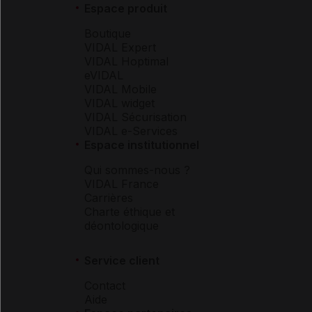
Espace produit
Boutique
VIDAL Expert
VIDAL Hoptimal
eVIDAL
VIDAL Mobile
VIDAL widget
VIDAL Sécurisation
VIDAL e-Services
Espace institutionnel
Qui sommes-nous ?
VIDAL France
Carrières
Charte éthique et
déontologique
Service client
Contact
Aide