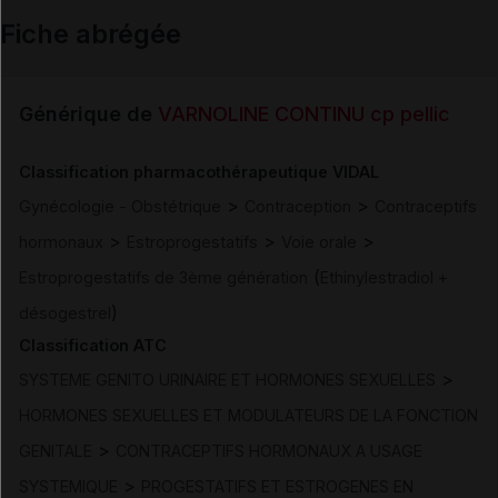
Fiche abrégée
Email
Générique de
VARNOLINE CONTINU cp pellic
Classification pharmacothérapeutique VIDAL
>
>
Gynécologie - Obstétrique
Contraception
Contraceptifs
>
>
>
hormonaux
Estroprogestatifs
Voie orale
(
Estroprogestatifs de 3ème génération
Ethinylestradiol +
)
désogestrel
Classification ATC
>
SYSTEME GENITO URINAIRE ET HORMONES SEXUELLES
HORMONES SEXUELLES ET MODULATEURS DE LA FONCTION
>
GENITALE
CONTRACEPTIFS HORMONAUX A USAGE
>
SYSTEMIQUE
PROGESTATIFS ET ESTROGENES EN