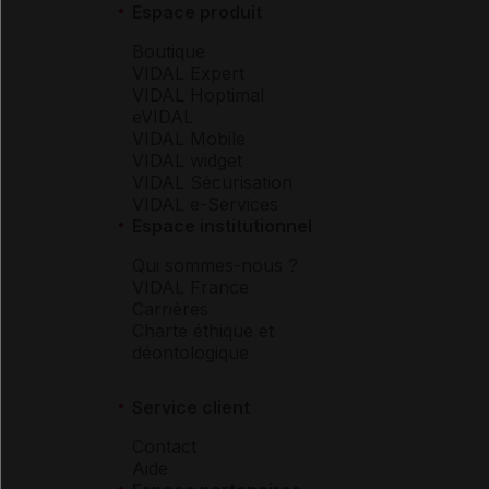
Espace produit
Boutique
VIDAL Expert
VIDAL Hoptimal
eVIDAL
VIDAL Mobile
VIDAL widget
VIDAL Sécurisation
VIDAL e-Services
Espace institutionnel
Qui sommes-nous ?
VIDAL France
Carrières
Charte éthique et
déontologique
Service client
Contact
Aide