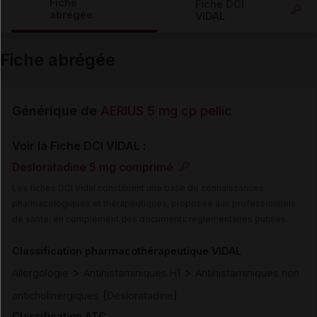
Fiche
Fiche DCI
abrégée
VIDAL
Email
Fiche abrégée
Générique de
AERIUS 5 mg cp pellic
Voir la Fiche DCI VIDAL :
Desloratadine 5 mg comprimé
Les fiches DCI Vidal constituent une base de connaissances
pharmacologiques et thérapeutiques, proposée aux professionnels
de santé, en complément des documents réglementaires publiés.
Classification pharmacothérapeutique VIDAL
>
>
Allergologie
Antihistaminiques H1
Antihistaminiques non
(
)
anticholinergiques
Desloratadine
Classification ATC