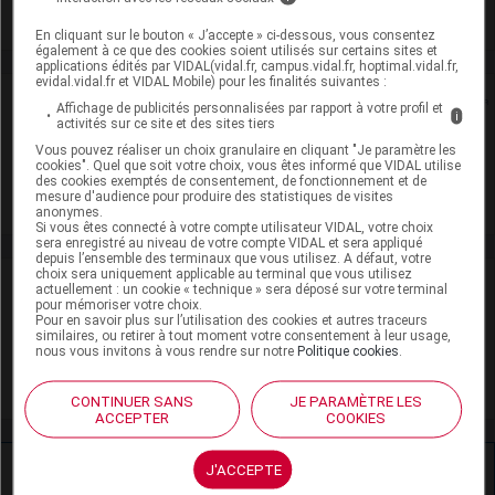
Voir la fiche laboratoire
En cliquant sur le bouton « J’accepte » ci-dessous, vous consentez
également à ce que des cookies soient utilisés sur certains sites et
applications édités par VIDAL(vidal.fr, campus.vidal.fr, hoptimal.vidal.fr,
evidal.vidal.fr et VIDAL Mobile) pour les finalités suivantes :
Rein
Affichage de publicités personnalisées par rapport à votre profil et
i
activités sur ce site et des sites tiers
Adaptation de posologie
Vous pouvez réaliser un choix granulaire en cliquant "Je paramètre les
cookies". Quel que soit votre choix, vous êtes informé que VIDAL utilise
des cookies exemptés de consentement, de fonctionnement et de
Toxicité rénale
mesure d'audience pour produire des statistiques de visites
anonymes.
Si vous êtes connecté à votre compte utilisateur VIDAL, votre choix
sera enregistré au niveau de votre compte VIDAL et sera appliqué
depuis l’ensemble des terminaux que vous utilisez. A défaut, votre
choix sera uniquement applicable au terminal que vous utilisez
VIDAL Recos
actuellement : un cookie « technique » sera déposé sur votre terminal
pour mémoriser votre choix.
Pour en savoir plus sur l’utilisation des cookies et autres traceurs
Rhinite allergique
similaires, ou retirer à tout moment votre consentement à leur usage,
nous vous invitons à vous rendre sur notre
Politique cookies
.
Urticaire chronique
CONTINUER SANS
JE PARAMÈTRE LES
ACCEPTER
COOKIES
Ressources externes complémentaires
J'ACCEPTE