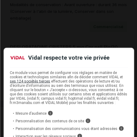
Modalités de conservation : Avant ouverture : durant 36 mois
(Conserver à l'abri de la lumière, Conserver dans son
emballage)
Commercialisé
DESLORATADINE CRISTERS 5 mg Cpr pell Plq/30
Cip :
3400941967443
Vidal respecte votre vie privée
Modalités de conservation : Avant ouverture : durant 36 mois
(Conserver à l'abri de la lumière, Conserver dans son
Ce module vous permet de configurer vos réglages en matière de
emballage)
cookies et technologies similaires afin de décider comment VIDAL et
ses 124 sociétés tierces
effectuent des opérations de lecture et/ou
Commercialisé
d’écriture d’informations au sein des terminaux que vous utilisez. En
cliquant sur le bouton « J’accepte » ci-dessous, vous consentez à ce
que des cookies soient utilisés sur certains sites et applications édités
par VIDAL (vidal.fr, campus.vidal.fr, hoptimal.vidal.fr, evidal.vidal.fr,
fr.m3manabu.com et VIDAL Mobile) pour les finalités suivantes :
Mesure d’audience
i
Laboratoire
Personnalisation des contenus de ce site
i
Personnalisation des communications vous étant adressées
i
Cristers
Interaction avec les réseaux sociaux
i