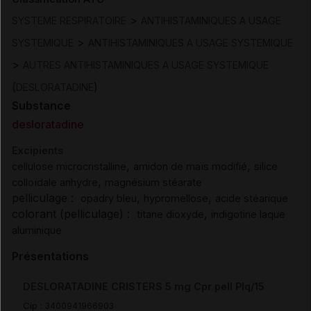
>
SYSTEME RESPIRATOIRE
ANTIHISTAMINIQUES A USAGE
>
SYSTEMIQUE
ANTIHISTAMINIQUES A USAGE SYSTEMIQUE
>
AUTRES ANTIHISTAMINIQUES A USAGE SYSTEMIQUE
(
)
DESLORATADINE
Substance
desloratadine
Excipients
,
,
cellulose microcristalline
amidon de maïs modifié
silice
,
colloïdale anhydre
magnésium stéarate
pelliculage :
,
,
opadry bleu
hypromellose
acide stéarique
colorant (pelliculage) :
,
titane dioxyde
indigotine laque
aluminique
Présentations
DESLORATADINE CRISTERS 5 mg Cpr pell Plq/15
Cip :
3400941966903