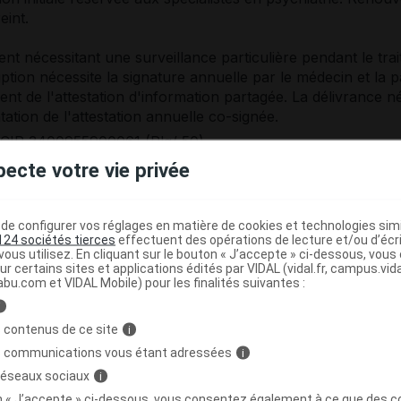
eint.
t nécessitant une surveillance particulière pendant le trai
iption nécessite la signature annuelle par le médecin et la p
ient de l'attestation d'information partagée. La délivrance n
tation de l'attestation annuelle co-signée.
CIP 3400955900061 (Plq/ 50).
CIP 3400932070619 (2Plq/15(30)).
pecte votre vie privée
4,14 euros (2Plq/15(30)).
e configurer vos réglages en matière de cookies et technologies simil
 30 comprimés : Remb Séc soc à 65 %. Collect.
124 sociétés tierces
effectuent des opérations de lecture et/ou d’écr
spitalier (boîte de 50 comprimés) : Collect.
ous utilisez. En cliquant sur le bouton « J’accepte » ci-dessous, vou
ur certains sites et applications édités par VIDAL (vidal.fr, campus.vidal.
abu.com et VIDAL Mobile) pour les finalités suivantes :
RCP du 30/10/2025
i
 contenus de ce site
i
s communications vous étant adressées
i
 réseaux sociaux
i
on « J’accepte » ci-dessous, vous consentez également à ce que des co