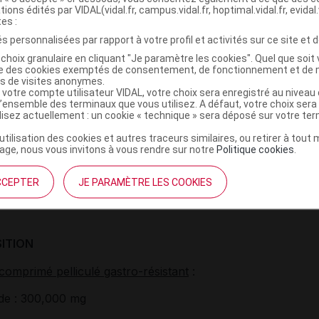
e
tions édités par VIDAL(vidal.fr, campus.vidal.fr, hoptimal.vidal.fr, evidal.
tes :
s personnalisées par rapport à votre profil et activités sur ce site et d
choix granulaire en cliquant "Je paramètre les cookies". Quel que soit 
ise des cookies exemptés de consentement, de fonctionnement et de 
es de visites anonymes.
 votre compte utilisateur VIDAL, votre choix sera enregistré au nivea
l’ensemble des terminaux que vous utilisez. A défaut, votre choix ser
et PRÉSENTATIONS
ilisez actuellement : un cookie « technique » sera déposé sur votre te
pelliculé gastro-résistant.
’utilisation des cookies et autres traceurs similaires, ou retirer à tou
ge, nous vous invitons à vous rendre sur notre
Politique cookies
.
30, sous plaquettes.
50, sous plaquettes (modèle hospitalier).
CCEPTER
JE PARAMÈTRE LES COOKIES
ITION
comprimé pelliculé gastro-résistant
:
de : 300,000 mg