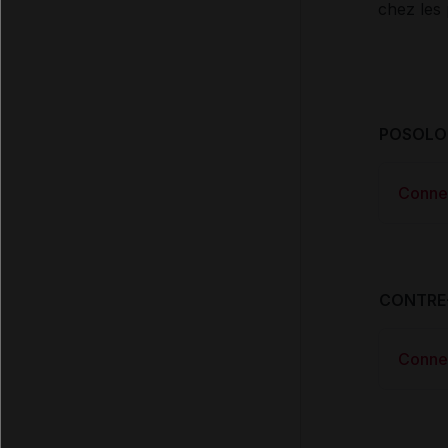
chez les 
POSOLOG
Conne
CONTRE
Conne