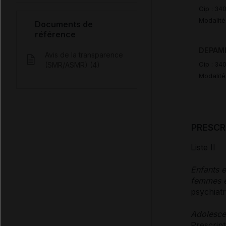
Cip :
34
Modalité
Documents de
référence
DEPAMI
Avis de la transparence
Cip :
(SMR/ASMR) (4)
34
Modalité
PRESCR
Liste II
Enfants e
femmes e
psychiatr
Adolesce
Prescript