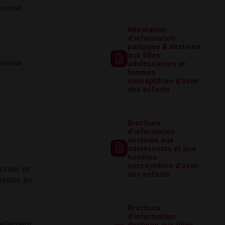
ialisé
Attestation
d’information
partagée & destinée
aux filles
ialisé
adolescentes et
femmes
susceptibles d’avoir
des enfants
Brochure
d’information
destinée aux
adolescents et aux
hommes
susceptibles d’avoir
créer et
des enfants
listes en
Brochure
d’information
vellement
destinée aux filles