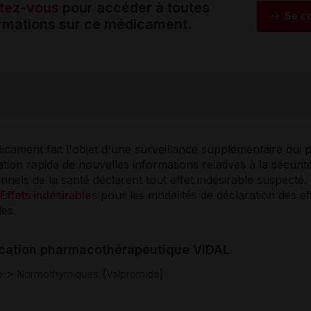
tez-vous
pour accéder à toutes
Se c
ormations sur ce médicament.
cament fait l'objet d'une surveillance supplémentaire qui 
ication rapide de nouvelles informations relatives à la sécurit
nnels de la santé déclarent tout effet indésirable suspecté. 
Effets indésirables
pour les modalités de déclaration des ef
les.
ication pharmacothérapeutique VIDAL
>
(
)
e
Normothymiques
Valpromide