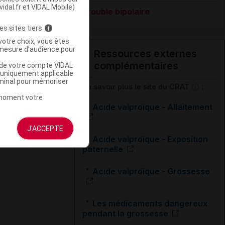
vidal.fr et VIDAL Mobile)
Trouble bipolaire
es sites tiers
i
votre choix, vous êtes
mesure d'audience pour
Ressources externes
complémentaires
u de votre compte VIDAL
a uniquement applicable
rminal pour mémoriser
En savoir plus le site du CRAT
:
t moment votre
Acide valproïque - Allaitement
J'ACCEPTE
Acide valproïque - Exposition
paternelle
Acide valproïque - Grossesse
Les médicaments dangereux
pendant la grossesse