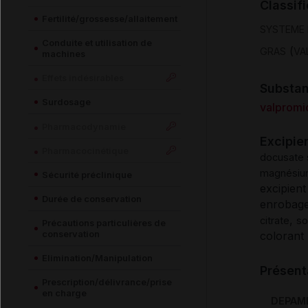
Classif
Fertilité/grossesse/allaitement
SYSTEME
Conduite et utilisation de
(
GRAS
VA
machines
Effets indésirables
Substa
Surdosage
valpromi
Pharmacodynamie
Excipie
Pharmacocinétique
docusate 
magnésium
Sécurité préclinique
excipien
Durée de conservation
enrobag
,
citrate
so
Précautions particulières de
conservation
colorant
Elimination/Manipulation
Présent
Prescription/délivrance/prise
en charge
DEPAMID