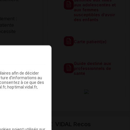
aux adolescentes et
aux femmes
susceptibles d’avoir
tement :
des enfants
atiente
écessite
Carte patient(e)
Guide destiné aux
professionnels de
aires afin de décider
santé
iture d’informations au
s consentez à ce que des
fr, hoptimal.vidal.fr,
VIDAL Recos
okies soient utilisés sur