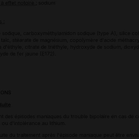
à effet notoire :
sodium
s :
 sodique, carboxyméthylamidon sodique (type A), silice col
 talc, stéarate de magnésium, copolymère d'acide méthacry
e d'éthyle, citrate de triéthyle, hydroxyde de sodium, dioxy
xyde de fer jaune (E172).
IONS
dulte
nt des épisodes maniaques du trouble bipolaire en cas de c
n ou d'intolérance au lithium.
ite du traitement après l'épisode maniaque peut être envi