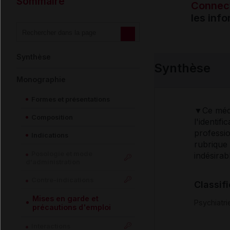
Sommaire
Connec
les inf
Synthèse
Synthèse
Monographie
Formes et présentations
▼Ce médi
Composition
l'identif
professio
Indications
rubrique
Posologie et mode
indésirab
d'administration
Contre-indications
Classif
Mises en garde et
Psychiatri
précautions d'emploi
Interactions