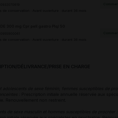
Commerc
00932070619
s de conservation : Avant ouverture : durant 36 mois
DE 300 mg Cpr pell gastro Plq/ 50
Commerc
00955900061
s de conservation : Avant ouverture : durant 36 mois
IPTION/DÉLIVRANCE/PRISE EN CHARGE
t adolescents de sexe féminin, femmes susceptibles de pro
nceintes :
Prescription initiale annuelle réservée aux spécia
ie. Renouvellement non restreint.
nts de sexe masculin et hommes susceptibles de procréer
:
ion initiale réservée aux spécialistes en psychiatrie. Renou