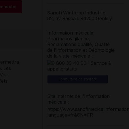
onnecter
Sanofi Winthrop Industrie
82, av Raspail
.
94250
Gentilly
Information médicale,
Pharmacovigilance,
Réclamations qualité, Qualité
de l'information et Déontologie
de la visite médicale :
permettra
é. Les
Voir
fets
Site internet de l'Information
médicale :
https://www.sanofimedicalinformatio
language=fr&CN=FR