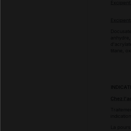
Excipient 
Excipient
Docusate
anhydre,
d'acrylat
titane, o
INDICAT
Chez l'a
Traiteme
indicatio
La poursu