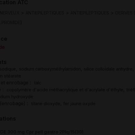
ication ATC
>
>
>
 NERVEUX
ANTIEPILEPTIQUES
ANTIEPILEPTIQUES
DERIVES 
)
LPROMIDE
nce
de
nts
,
,
,
sodique
sodium carboxyméthylamidon
silice colloïdale anhydre
 stéarate
t et enrobage :
talc
e :
,
copolymère d'acide méthacrylique et d'acrylate d'éthyle
trié
dium hydroxyde
 (enrobage) :
,
titane dioxyde
fer jaune oxyde
ations
E 300 mg Cpr pell gastro 2Plq/15(30)